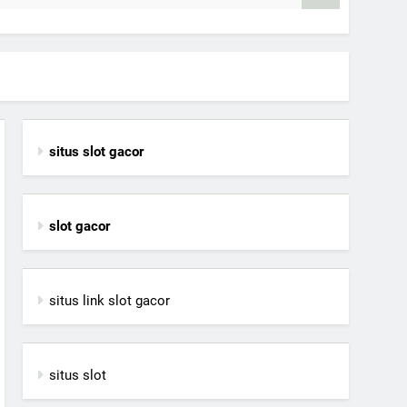
situs slot gacor
slot gacor
situs link slot gacor
situs slot