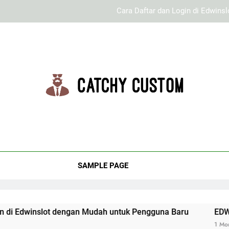
Cara Daftar dan Login di Edwin
EDWINSLOT Login dan Pentingn
Login Edwinslot Alterna
Cara Membuka TIA
Cara Daftar dan Login di Edwin
EDWINSLOT Login dan Pentingn
chy Custom
T-Shirt Dan Merchandise Unik Dengan Desain Kustom Dari Cat
Login Edwinslot Alterna
SAMPLE PAGE
slot dengan Mudah untuk Pengguna Baru
EDWINSLOT Logi
1 Month Ago