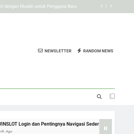
slot dengan Mudah untuk Pengguna Baru
ya Navigasi Sederhana bagi Pengguna
tif untuk Akses Lebih Lancar dan Aman
RA4D Login melalui Mode Penyamaran
NEWSLETTER
RANDOM NEWS
slot dengan Mudah untuk Pengguna Baru
ya Navigasi Sederhana bagi Pengguna
chy Custom.
tif untuk Akses Lebih Lancar dan Aman
n dan Pentingnya Navigasi Sederhana bagi Pengguna