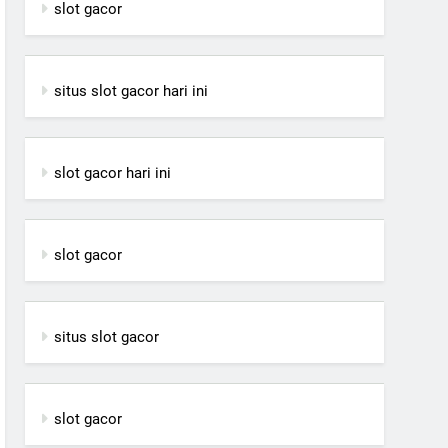
slot gacor
situs slot gacor hari ini
slot gacor hari ini
slot gacor
situs slot gacor
slot gacor