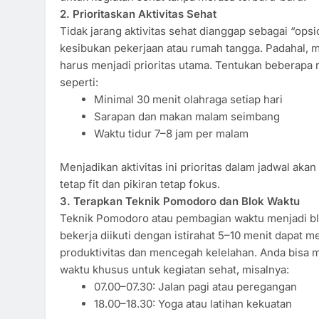
2. Prioritaskan Aktivitas Sehat
Tidak jarang aktivitas sehat dianggap sebagai “opsi
kesibukan pekerjaan atau rumah tangga. Padahal, 
harus menjadi prioritas utama. Tentukan beberapa ru
seperti:
Minimal 30 menit olahraga setiap hari
Sarapan dan makan malam seimbang
Waktu tidur 7–8 jam per malam
Menjadikan aktivitas ini prioritas dalam jadwal ak
tetap fit dan pikiran tetap fokus.
3. Terapkan Teknik Pomodoro dan Blok Waktu
Teknik Pomodoro atau pembagian waktu menjadi bl
bekerja diikuti dengan istirahat 5–10 menit dapat 
produktivitas dan mencegah kelelahan. Anda bisa
waktu khusus untuk kegiatan sehat, misalnya:
07.00–07.30: Jalan pagi atau peregangan
18.00–18.30: Yoga atau latihan kekuatan