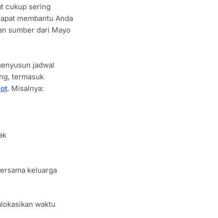
at cukup sering
g dapat membantu Anda
an sumber dari Mayo
menyusun jadwal
ing, termasuk
lot
. Misalnya:
ak
bersama keluarga
alokasikan waktu