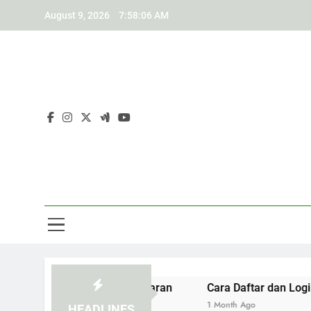
Skip
August 9, 2026
7:58:07 AM
to
content
Cat
Dapatkan 
alui Mode Penyamaran
Cara Daftar dan Login di Edwin
1 Month Ago
HEADLINES