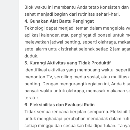
Blok waktu ini membantu Anda tetap konsisten dan
sehat menjadi bagian dari rutinitas sehari-hari.
4. Gunakan Alat Bantu Pengingat
Teknologi dapat menjadi teman dalam mengelola wa
aplikasi kalender, atau pengingat di ponsel untuk 
melewatkan jadwal penting, seperti olahraga, makan,
setel alarm untuk istirahat sejenak setiap 2 jam agar
duduk.
5. Kurangi Aktivitas yang Tidak Produktif
Identifikasi aktivitas yang membuang waktu, seperti
menonton TV, scrolling media sosial, atau multitask
penting. Dengan mengurangi kegiatan ini, Anda bis
banyak waktu untuk olahraga, memasak makanan seha
teratur.
6. Fleksibilitas dan Evaluasi Rutin
Tidak semua rencana berjalan sempurna. Fleksibili
untuk menghadapi perubahan mendadak dalam rutini
setiap minggu dan sesuaikan bila diperlukan. Tanyak