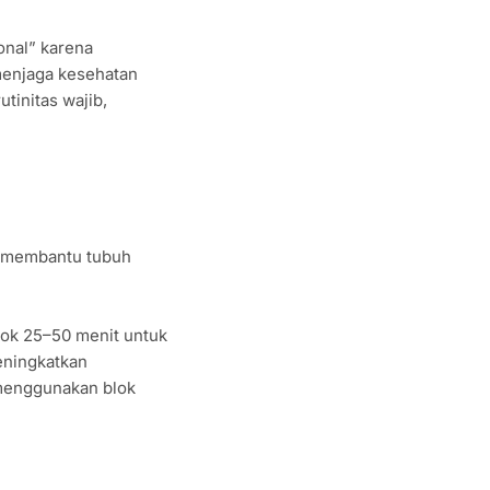
onal” karena
menjaga kesehatan
tinitas wajib,
an membantu tubuh
ok 25–50 menit untuk
meningkatkan
 menggunakan blok