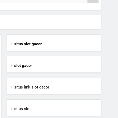
situs slot gacor
slot gacor
situs link slot gacor
situs slot