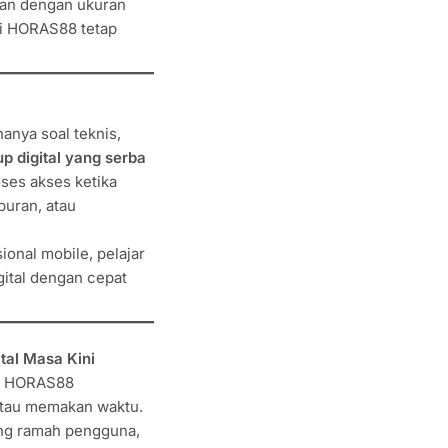
kan dengan ukuran
di HORAS88 tetap
anya soal teknis,
 digital yang serba
oses akses ketika
iburan, atau
ional mobile, pelajar
ital dengan cepat
tal Masa Kini
is, HORAS88
atau memakan waktu.
ang ramah pengguna,