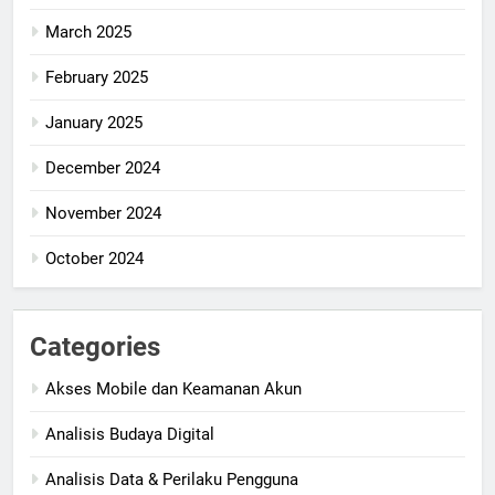
March 2025
February 2025
January 2025
December 2024
November 2024
October 2024
Categories
Akses Mobile dan Keamanan Akun
Analisis Budaya Digital
Analisis Data & Perilaku Pengguna