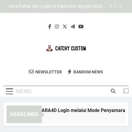
Skip
EDWINSLOT Login dan Pentingnya Navigasi
to
Sederhana bagi Pengguna
content
Login Edwinslot Alternatif untuk Akses Lebih
Lancar dan Aman
Cara Membuka TIARA4D Login melalui Mode
Penyamaran
Cara Daftar dan Login di Edwinslot dengan Mudah
untuk Pengguna Baru
EDWINSLOT Login dan Pentingnya Navigasi
Sederhana bagi Pengguna
Catchy Custom
Dapatkan T-Shirt Dan Merchandise Unik
Login Edwinslot Alternatif untuk Akses Lebih
NEWSLETTER
RANDOM NEWS
Lancar dan Aman
Dengan Desain Kustom Dari Catchy
Custom.
MENU
ara Membuka TIARA4D Login melalui Mode Penyamaran
HEADLINES
Weeks Ago