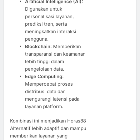
Artificial Intelligence (AI):
Digunakan untuk
personalisasi layanan,
prediksi tren, serta
meningkatkan interaksi
pengguna.
Blockchain:
Memberikan
transparansi dan keamanan
lebih tinggi dalam
pengelolaan data.
Edge Computing:
Mempercepat proses
distribusi data dan
mengurangi latensi pada
layanan platform.
Kombinasi ini menjadikan Horas88
Alternatif lebih adaptif dan mampu
memberikan layanan yang