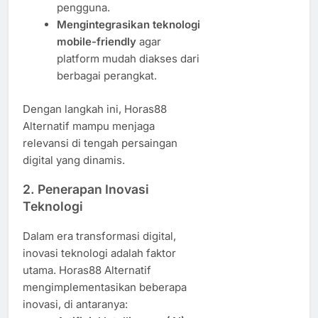
pengguna.
Mengintegrasikan teknologi
mobile-friendly
agar
platform mudah diakses dari
berbagai perangkat.
Dengan langkah ini, Horas88
Alternatif mampu menjaga
relevansi di tengah persaingan
digital yang dinamis.
2. Penerapan Inovasi
Teknologi
Dalam era transformasi digital,
inovasi teknologi adalah faktor
utama. Horas88 Alternatif
mengimplementasikan beberapa
inovasi, di antaranya: