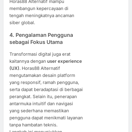
Horas88 Alternatif mampu
membangun kepercayaan di
tengah meningkatnya ancaman
siber global.
4. Pengalaman Pengguna
sebagai Fokus Utama
Transformasi digital juga erat
kaitannya dengan
user experience
(UX)
. Horas88 Alternatif
mengutamakan desain platform
yang responsif, ramah pengguna,
serta dapat beradaptasi di berbagai
perangkat. Selain itu, penerapan
antarmuka intuitif dan navigasi
yang sederhana memastikan
pengguna dapat menikmati layanan
tanpa hambatan teknis.
Langkah ini menunjukkan