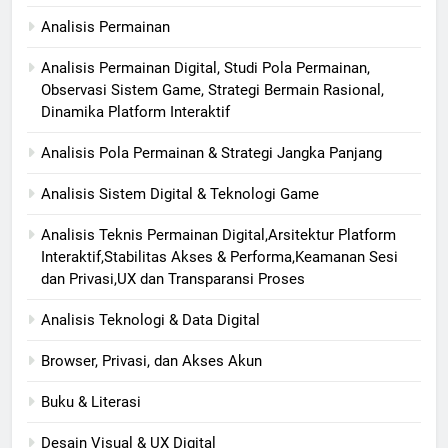
Analisis Permainan​
Analisis Permainan Digital, Studi Pola Permainan,
Observasi Sistem Game, Strategi Bermain Rasional,
Dinamika Platform Interaktif
Analisis Pola Permainan & Strategi Jangka Panjang
Analisis Sistem Digital & Teknologi Game
Analisis Teknis Permainan Digital,Arsitektur Platform
Interaktif,Stabilitas Akses & Performa,Keamanan Sesi
dan Privasi,UX dan Transparansi Proses
Analisis Teknologi & Data Digital
Browser, Privasi, dan Akses Akun
Buku & Literasi
Desain Visual & UX Digital