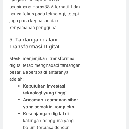
bagaimana Horas88 Alternatif tidak
hanya fokus pada teknologi, tetapi
juga pada kepuasan dan
kenyamanan pengguna.
5. Tantangan dalam
Transformasi Digital
Meski menjanjikan, transformasi
digital tetap menghadapi tantangan
besar. Beberapa di antaranya
adalah:
Kebutuhan investasi
teknologi yang tinggi.
Ancaman keamanan siber
yang semakin kompleks.
Kesenjangan digital
di
kalangan pengguna yang
belum terbiasa dengan