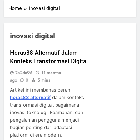
Home
inovasi digital
inovasi digital
Horas88 Alternatif dalam
Konteks Transformasi Digital
7e2da96
11 months
ago
0
5 mins
Artikel ini membahas peran
horas88 alternatif
dalam konteks
transformasi digital, bagaimana
inovasi teknologi, keamanan, dan
pengalaman pengguna menjadi
bagian penting dari adaptasi
platform di era modern.