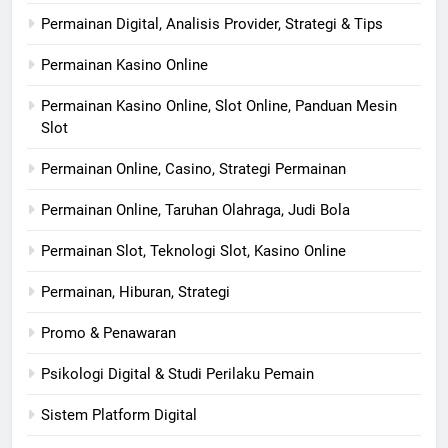
Permainan Digital, Analisis Provider, Strategi & Tips
Permainan Kasino Online
Permainan Kasino Online, Slot Online, Panduan Mesin
Slot
Permainan Online, Casino, Strategi Permainan
Permainan Online, Taruhan Olahraga, Judi Bola
Permainan Slot, Teknologi Slot, Kasino Online
Permainan, Hiburan, Strategi
Promo & Penawaran
Psikologi Digital & Studi Perilaku Pemain
Sistem Platform Digital