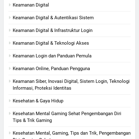
Keamanan Digital
Keamanan Digital & Autentikasi Sistem
Keamanan Digital & Infrastruktur Login
Keamanan Digital & Teknologi Akses
Keamanan Login dan Panduan Pemula
Keamanan Online, Panduan Pengguna
Keamanan Siber, Inovasi Digital, Sistem Login, Teknologi
Informasi, Proteksi Identitas
Kesehatan & Gaya Hidup
Kesehatan Mental Gaming Sehat Pengembangan Diri
Tips & Trik Gaming
Kesehatan Mental, Gaming, Tips dan Trik, Pengembangan