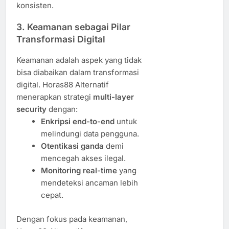
konsisten.
3. Keamanan sebagai Pilar
Transformasi Digital
Keamanan adalah aspek yang tidak
bisa diabaikan dalam transformasi
digital. Horas88 Alternatif
menerapkan strategi
multi-layer
security
dengan:
Enkripsi end-to-end
untuk
melindungi data pengguna.
Otentikasi ganda
demi
mencegah akses ilegal.
Monitoring real-time
yang
mendeteksi ancaman lebih
cepat.
Dengan fokus pada keamanan,