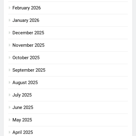
February 2026
January 2026
December 2025
November 2025
October 2025
September 2025
August 2025
July 2025
June 2025
May 2025
April 2025