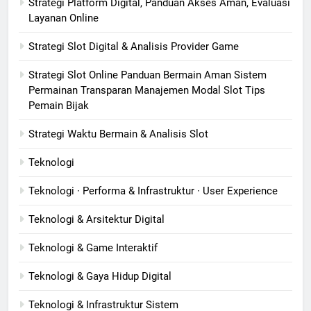
Strategi Platform Digital, Panduan Akses Aman, Evaluasi
Layanan Online
Strategi Slot Digital & Analisis Provider Game
Strategi Slot Online Panduan Bermain Aman Sistem
Permainan Transparan Manajemen Modal Slot Tips
Pemain Bijak
Strategi Waktu Bermain & Analisis Slot
Teknologi
Teknologi · Performa & Infrastruktur · User Experience
Teknologi & Arsitektur Digital
Teknologi & Game Interaktif
Teknologi & Gaya Hidup Digital
Teknologi & Infrastruktur Sistem