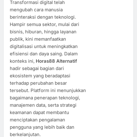
Transformasi digital telah
mengubah cara manusia
berinteraksi dengan teknologi.
Hampir semua sektor, mulai dari
bisnis, hiburan, hingga layanan
publik, kini memanfaatkan
digitalisasi untuk meningkatkan
efisiensi dan daya saing. Dalam
konteks ini,
Horas88 Alternatif
hadir sebagai bagian dari
ekosistem yang beradaptasi
terhadap perubahan besar
tersebut. Platform ini menunjukkan
bagaimana penerapan teknologi,
manajemen data, serta strategi
keamanan dapat membantu
menciptakan pengalaman
pengguna yang lebih baik dan
berkelanjutan.