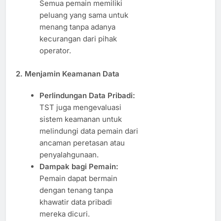
Semua pemain memiliki
peluang yang sama untuk
menang tanpa adanya
kecurangan dari pihak
operator.
2. Menjamin Keamanan Data
Perlindungan Data Pribadi:
TST juga mengevaluasi
sistem keamanan untuk
melindungi data pemain dari
ancaman peretasan atau
penyalahgunaan.
Dampak bagi Pemain:
Pemain dapat bermain
dengan tenang tanpa
khawatir data pribadi
mereka dicuri.