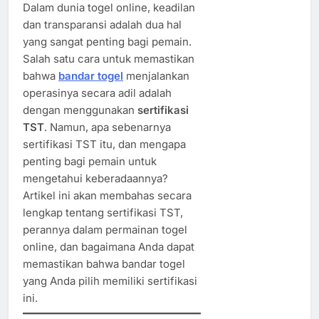
Dalam dunia togel online, keadilan
dan transparansi adalah dua hal
yang sangat penting bagi pemain.
Salah satu cara untuk memastikan
bahwa
bandar togel
menjalankan
operasinya secara adil adalah
dengan menggunakan
sertifikasi
TST
. Namun, apa sebenarnya
sertifikasi TST itu, dan mengapa
penting bagi pemain untuk
mengetahui keberadaannya?
Artikel ini akan membahas secara
lengkap tentang sertifikasi TST,
perannya dalam permainan togel
online, dan bagaimana Anda dapat
memastikan bahwa bandar togel
yang Anda pilih memiliki sertifikasi
ini.