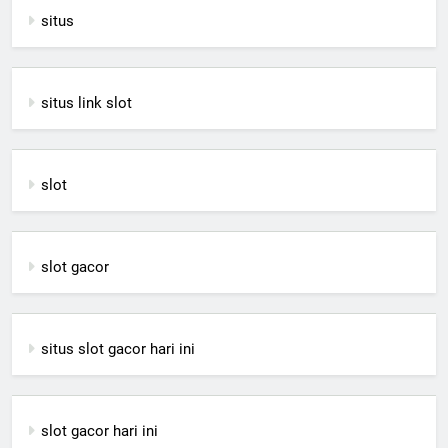
situs
situs link slot
slot
slot gacor
situs slot gacor hari ini
slot gacor hari ini