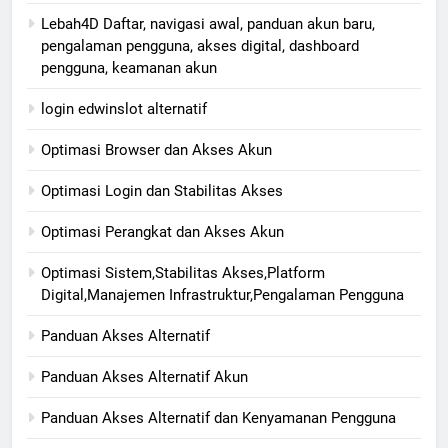
Lebah4D Daftar, navigasi awal, panduan akun baru,
pengalaman pengguna, akses digital, dashboard
pengguna, keamanan akun
login edwinslot alternatif
Optimasi Browser dan Akses Akun
Optimasi Login dan Stabilitas Akses
Optimasi Perangkat dan Akses Akun
Optimasi Sistem,Stabilitas Akses,Platform
Digital,Manajemen Infrastruktur,Pengalaman Pengguna
Panduan Akses Alternatif
Panduan Akses Alternatif Akun
Panduan Akses Alternatif dan Kenyamanan Pengguna