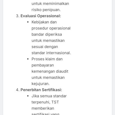
untuk meminimalkan
risiko penipuan.
Evaluasi Operasional:
Kebijakan dan
prosedur operasional
bandar diperiksa
untuk memastikan
sesuai dengan
standar internasional.
Proses klaim dan
pembayaran
kemenangan diaudit
untuk memastikan
kejujuran.
Penerbitan Sertifikasi:
Jika semua standar
terpenuhi, TST
memberikan
sertifikasi yang