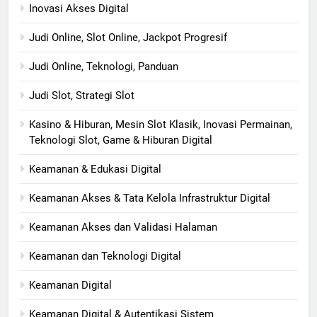
Inovasi Akses Digital
Judi Online, Slot Online, Jackpot Progresif
Judi Online, Teknologi, Panduan
Judi Slot, Strategi Slot
Kasino & Hiburan, Mesin Slot Klasik, Inovasi Permainan,
Teknologi Slot, Game & Hiburan Digital
Keamanan & Edukasi Digital
Keamanan Akses & Tata Kelola Infrastruktur Digital
Keamanan Akses dan Validasi Halaman
Keamanan dan Teknologi Digital
Keamanan Digital
Keamanan Digital & Autentikasi Sistem