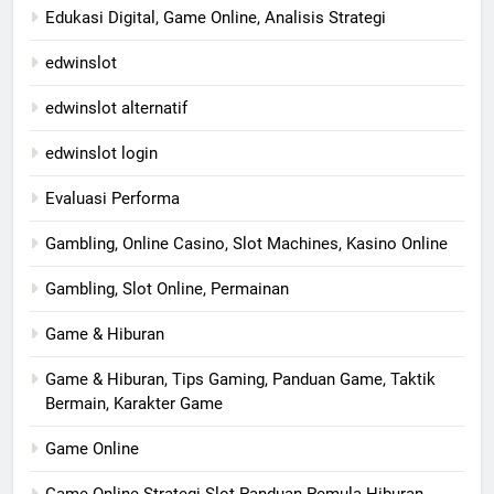
Edukasi Digital, Game Online, Analisis Strategi
edwinslot
edwinslot alternatif
edwinslot login
Evaluasi Performa
Gambling, Online Casino, Slot Machines, Kasino Online
Gambling, Slot Online, Permainan
Game & Hiburan
Game & Hiburan, Tips Gaming, Panduan Game, Taktik
Bermain, Karakter Game
Game Online
Game Online Strategi Slot Panduan Pemula Hiburan