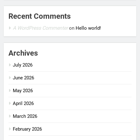
Recent Comments
A WordPress Commenter
on
Hello world!
Archives
July 2026
June 2026
May 2026
April 2026
March 2026
February 2026