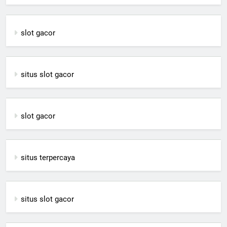
slot gacor
situs slot gacor
slot gacor
situs terpercaya
situs slot gacor