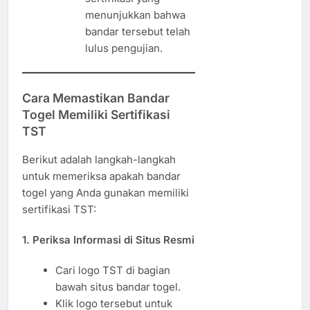
menunjukkan bahwa
bandar tersebut telah
lulus pengujian.
Cara Memastikan Bandar
Togel Memiliki Sertifikasi
TST
Berikut adalah langkah-langkah
untuk memeriksa apakah bandar
togel yang Anda gunakan memiliki
sertifikasi TST:
1. Periksa Informasi di Situs Resmi
Cari logo TST di bagian
bawah situs bandar togel.
Klik logo tersebut untuk