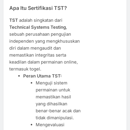
Apa Itu Sertifikasi TST?
TST
adalah singkatan dari
Technical Systems Testing
,
sebuah perusahaan pengujian
independen yang mengkhususkan
diri dalam mengaudit dan
memastikan integritas serta
keadilan dalam permainan online,
termasuk togel.
Peran Utama TST:
Menguji sistem
permainan untuk
memastikan hasil
yang dihasilkan
benar-benar acak dan
tidak dimanipulasi.
Mengevaluasi