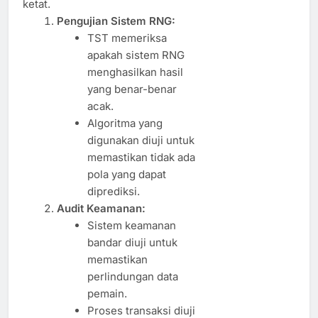
ketat.
Pengujian Sistem RNG:
TST memeriksa
apakah sistem RNG
menghasilkan hasil
yang benar-benar
acak.
Algoritma yang
digunakan diuji untuk
memastikan tidak ada
pola yang dapat
diprediksi.
Audit Keamanan:
Sistem keamanan
bandar diuji untuk
memastikan
perlindungan data
pemain.
Proses transaksi diuji