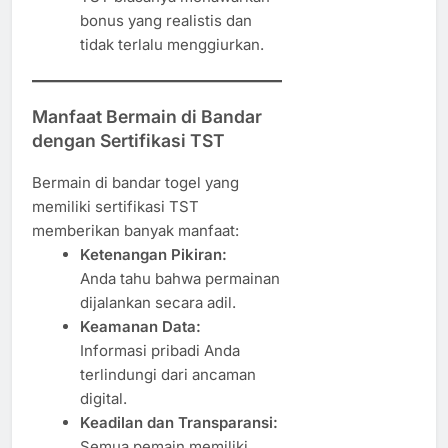
bonus yang realistis dan
tidak terlalu menggiurkan.
Manfaat Bermain di Bandar
dengan Sertifikasi TST
Bermain di bandar togel yang
memiliki sertifikasi TST
memberikan banyak manfaat:
Ketenangan Pikiran:
Anda tahu bahwa permainan
dijalankan secara adil.
Keamanan Data:
Informasi pribadi Anda
terlindungi dari ancaman
digital.
Keadilan dan Transparansi:
Semua pemain memiliki