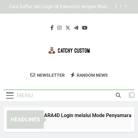
Skip
EDWINSLOT Login dan Pentingnya Navigasi
to
Sederhana bagi Pengguna
content
Login Edwinslot Alternatif untuk Akses Lebih
Lancar dan Aman
Cara Membuka TIARA4D Login melalui Mode
Penyamaran
Cara Daftar dan Login di Edwinslot dengan Mudah
untuk Pengguna Baru
EDWINSLOT Login dan Pentingnya Navigasi
Sederhana bagi Pengguna
Catchy Custom
Dapatkan T-Shirt Dan Merchandise Unik
Login Edwinslot Alternatif untuk Akses Lebih
NEWSLETTER
RANDOM NEWS
Lancar dan Aman
Dengan Desain Kustom Dari Catchy
Custom.
MENU
ara Membuka TIARA4D Login melalui Mode Penyamaran
HEADLINES
Weeks Ago