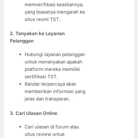
memverifikasi keasliannya,
yang biasanya mengarah ke
situs resmi TST.
2. Tanyakan ke Layanan
Pelanggan
Hubungi layanan pelanggan
untuk menanyakan apakah
platform mereka memiliki
sertifikasi TST.
Bandar terpercaya akan
memberikan informasi yang
jelas dan transparan.
3. Cari Ulasan Online
Cari ulasan di forum atau
situs review untuk