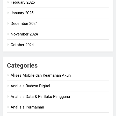
February 2025
January 2025
December 2024
November 2024
October 2024
Categories
Akses Mobile dan Keamanan Akun
Analisis Budaya Digital
Analisis Data & Perilaku Pengguna
Analisis Permainan​