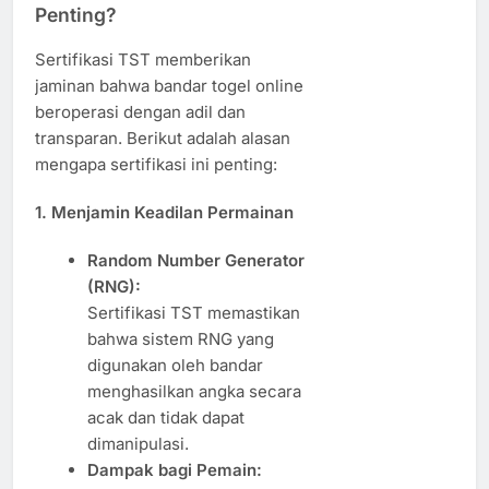
Penting?
Sertifikasi TST memberikan
jaminan bahwa bandar togel online
beroperasi dengan adil dan
transparan. Berikut adalah alasan
mengapa sertifikasi ini penting:
1. Menjamin Keadilan Permainan
Random Number Generator
(RNG):
Sertifikasi TST memastikan
bahwa sistem RNG yang
digunakan oleh bandar
menghasilkan angka secara
acak dan tidak dapat
dimanipulasi.
Dampak bagi Pemain: