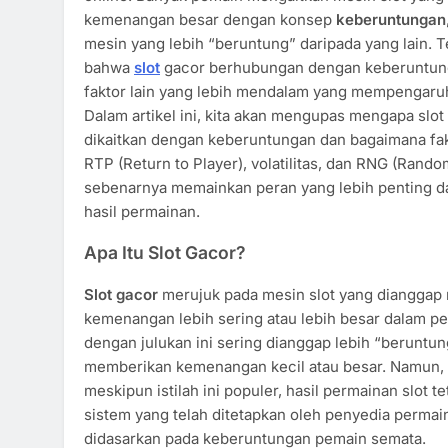
kemenangan besar dengan konsep
keberuntungan
mesin yang lebih “beruntung” daripada yang lain. T
bahwa
slot
gacor berhubungan dengan keberuntung
faktor lain yang lebih mendalam yang mempengar
Dalam artikel ini, kita akan mengupas mengapa slot
dikaitkan dengan keberuntungan dan bagaimana fakt
RTP (Return to Player), volatilitas, dan RNG (Ran
sebenarnya memainkan peran yang lebih penting 
hasil permainan.
Apa Itu Slot Gacor?
Slot gacor
merujuk pada mesin slot yang dianggap
kemenangan lebih sering atau lebih besar dalam pe
dengan julukan ini sering dianggap lebih “beruntun
memberikan kemenangan kecil atau besar. Namun, 
meskipun istilah ini populer, hasil permainan slot 
sistem yang telah ditetapkan oleh penyedia permai
didasarkan pada keberuntungan pemain semata.