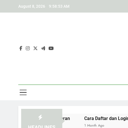
Skip
August 8, 2026
9:58:54 AM
to
content
Cat
Dapatkan 
lui Mode Penyamaran
Cara Daftar dan Login di Edwin
1 Month Ago
HEADLINES