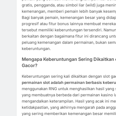
gratis, pengganda, atau simbol liar (wild) juga men
kemenangan, memberi pemain lebih banyak kesem
Bagi banyak pemain, kemenangan besar yang didapa
progresif atau fitur bonus lainnya membuat mere
tersebut memiliki keberuntungan tersendiri. Namun, s
berkaitan dengan bagaimana fitur ini dirancang un
peluang kemenangan dalam permainan, bukan sem
keberuntungan.
Mengapa Keberuntungan Sering Dikaitkan 
Gacor?
Keberuntungan sering kali dikaitkan dengan slot g
permainan slot adalah permainan berbasis keber
menggunakan RNG untuk menghasilkan hasil yang 
yang membuatnya berbeda dari permainan kasino la
mengandalkan keterampilan. Hasil yang acak ini m
ketidakpastian, yang akhirnya mengarah pada ang
yang sering memberikan kemenangan besar memili