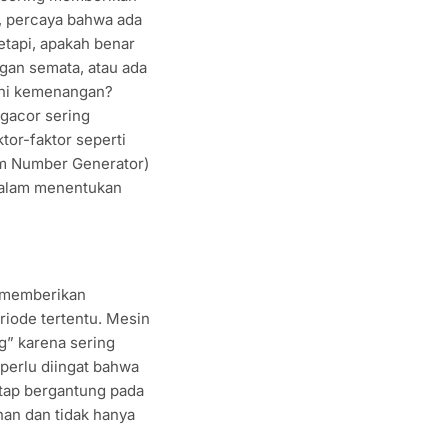
, percaya bahwa ada
etapi, apakah benar
an semata, atau ada
uhi kemenangan?
 gacor sering
or-faktor seperti
dom Number Generator)
dalam menentukan
 memberikan
riode tertentu. Mesin
g” karena sering
perlu diingat bahwa
tetap bergantung pada
nan dan tidak hanya