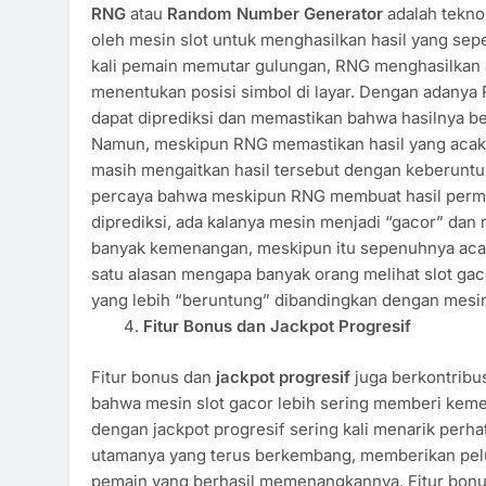
RNG
atau
Random Number Generator
adalah tekno
oleh mesin slot untuk menghasilkan hasil yang sep
kali pemain memutar gulungan, RNG menghasilkan 
menentukan posisi simbol di layar. Dengan adanya 
dapat diprediksi dan memastikan bahwa hasilnya b
Namun, meskipun RNG memastikan hasil yang acak
masih mengaitkan hasil tersebut dengan keberunt
percaya bahwa meskipun RNG membuat hasil perma
diprediksi, ada kalanya mesin menjadi “gacor” dan
banyak kemenangan, meskipun itu sepenuhnya acak.
satu alasan mengapa banyak orang melihat slot ga
yang lebih “beruntung” dibandingkan dengan mesin
Fitur Bonus dan Jackpot Progresif
Fitur bonus dan
jackpot progresif
juga berkontribu
bahwa mesin slot gacor lebih sering memberi kem
dengan jackpot progresif sering kali menarik perha
utamanya yang terus berkembang, memberikan pel
pemain yang berhasil memenangkannya. Fitur bonus