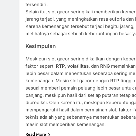
tersendiri.
Selain itu, slot gacor sering kali memberikan kem
jarang terjadi, yang meningkatkan rasa euforia da
Karena kemenangan tersebut terjadi begitu jarang
melihatnya sebagai sebuah keberuntungan besar ya
Kesimpulan
Meskipun slot gacor sering dikaitkan dengan keber
faktor seperti
RTP
,
volatilitas
, dan
RNG
memainkan 
lebih besar dalam menentukan seberapa sering m
kemenangan. Mesin slot gacor dengan RTP tinggi da
sesuai memberi pemain peluang lebih besar untuk
panjang, meskipun hasil dari setiap putaran tetap a
diprediksi. Oleh karena itu, meskipun keberuntung
mempengaruhi hasil dalam permainan slot, faktor-fa
teknis adalah yang sebenarnya menentukan sebera
mesin slot memberikan kemenangan.
Read More