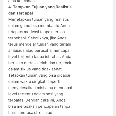
atau kelelahan.
4. Tetapkan Tujuan yang Realistis
dan Tercapai
Menetapkan tujuan yang realistis
dalam game bisa membantu Anda
tetap termotivasi tanpa merasa
terbebani. Sebaliknya, jika Anda
terus mengejar tujuan yang terlalu
ambisius atau berusaha mencapai
level tertentu tanpa istirahat, Anda
berisiko merasa lelah dan terjebak
dalam siklus yang tidak sehat.
Tetapkan tujuan yang bisa dicapai
dalam waktu singkat, seperti
menyelesaikan misi atau mencapai
level tertentu dalam sesi yang
terbatas. Dengan cara ini, Anda
bisa merasakan pencapaian tanpa
harus merasa stres atau