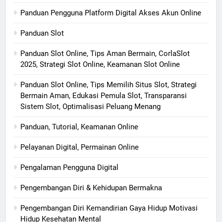
Panduan Pengguna Platform Digital Akses Akun Online
Panduan Slot
Panduan Slot Online, Tips Aman Bermain, CorlaSlot
2025, Strategi Slot Online, Keamanan Slot Online
Panduan Slot Online, Tips Memilih Situs Slot, Strategi
Bermain Aman, Edukasi Pemula Slot, Transparansi
Sistem Slot, Optimalisasi Peluang Menang
Panduan, Tutorial, Keamanan Online
Pelayanan Digital, Permainan Online
Pengalaman Pengguna Digital
Pengembangan Diri & Kehidupan Bermakna
Pengembangan Diri Kemandirian Gaya Hidup Motivasi
Hidup Kesehatan Mental