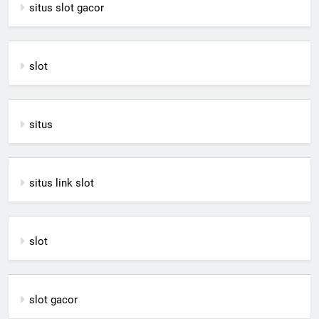
situs slot gacor
slot
situs
situs link slot
slot
slot gacor