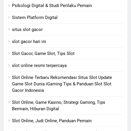
Psikologi Digital & Studi Perilaku Pemain
Sistem Platform Digital
situs slot gacor
slot gacor hari ini
Slot Gacor, Game Slot, Tips Slot
slot online resmi terpercaya
Slot Online Terbaru Rekomendasi Situs Slot Update
Game Slot Dunia iGaming Tips & Panduan Slot Slot
Gacor Indonesia
Slot Online, Game Kasino, Strategi Gaming, Tips
Bermain, Hiburan Digital
Slot Online, Judi Online, Panduan Pemain