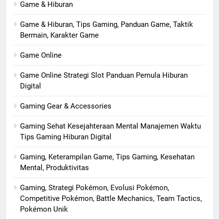
Game & Hiburan
Game & Hiburan, Tips Gaming, Panduan Game, Taktik
Bermain, Karakter Game
Game Online
Game Online Strategi Slot Panduan Pemula Hiburan
Digital
Gaming Gear & Accessories
Gaming Sehat Kesejahteraan Mental Manajemen Waktu
Tips Gaming Hiburan Digital
Gaming, Keterampilan Game, Tips Gaming, Kesehatan
Mental, Produktivitas
Gaming, Strategi Pokémon, Evolusi Pokémon,
Competitive Pokémon, Battle Mechanics, Team Tactics,
Pokémon Unik