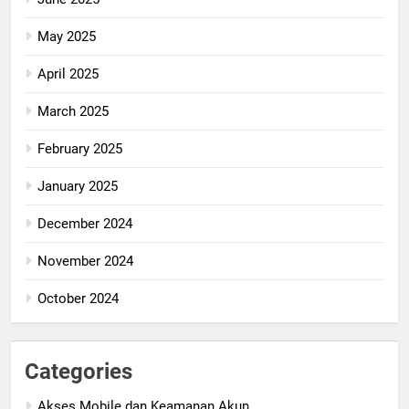
May 2025
April 2025
March 2025
February 2025
January 2025
December 2024
November 2024
October 2024
Categories
Akses Mobile dan Keamanan Akun