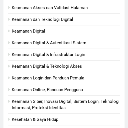
Keamanan Akses dan Validasi Halaman
Keamanan dan Teknologi Digital
Keamanan Digital
Keamanan Digital & Autentikasi Sistem
Keamanan Digital & Infrastruktur Login
Keamanan Digital & Teknologi Akses
Keamanan Login dan Panduan Pemula
Keamanan Online, Panduan Pengguna
Keamanan Siber, Inovasi Digital, Sistem Login, Teknologi
Informasi, Proteksi Identitas
Kesehatan & Gaya Hidup