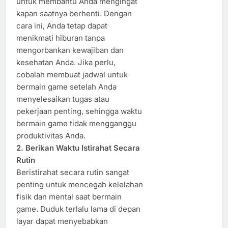
untuk membantu Anda mengingat
kapan saatnya berhenti. Dengan
cara ini, Anda tetap dapat
menikmati hiburan tanpa
mengorbankan kewajiban dan
kesehatan Anda. Jika perlu,
cobalah membuat jadwal untuk
bermain game setelah Anda
menyelesaikan tugas atau
pekerjaan penting, sehingga waktu
bermain game tidak mengganggu
produktivitas Anda.
2. Berikan Waktu Istirahat Secara
Rutin
Beristirahat secara rutin sangat
penting untuk mencegah kelelahan
fisik dan mental saat bermain
game. Duduk terlalu lama di depan
layar dapat menyebabkan