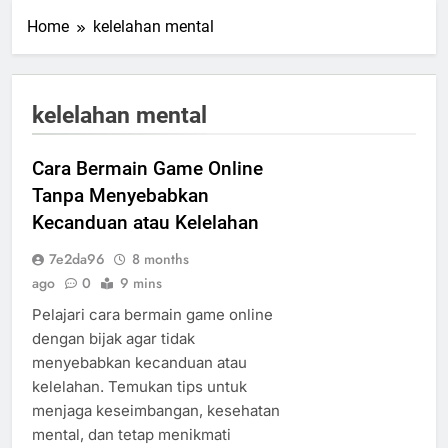
Home
kelelahan mental
kelelahan mental
Cara Bermain Game Online
Tanpa Menyebabkan
Kecanduan atau Kelelahan
7e2da96
8 months
ago
0
9 mins
Pelajari cara bermain game online
dengan bijak agar tidak
menyebabkan kecanduan atau
kelelahan. Temukan tips untuk
menjaga keseimbangan, kesehatan
mental, dan tetap menikmati