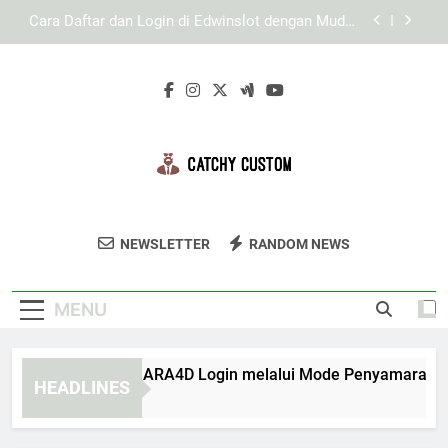
Skip
EDWINSLOT Login dan Pentingnya Navigasi
to
Sederhana bagi Pengguna
content
Login Edwinslot Alternatif untuk Akses Lebih
Lancar dan Aman
Cara Membuka TIARA4D Login melalui Mode
Penyamaran
Cara Daftar dan Login di Edwinslot dengan Mudah
untuk Pengguna Baru
EDWINSLOT Login dan Pentingnya Navigasi
Sederhana bagi Pengguna
Catchy Custom
Dapatkan T-Shirt Dan Merchandise Unik
Login Edwinslot Alternatif untuk Akses Lebih
NEWSLETTER
RANDOM NEWS
Lancar dan Aman
Dengan Desain Kustom Dari Catchy
Custom.
MENU
Cara Membuka TIARA4D Login melalui Mode Penyamaran
HEADLINES
 Weeks Ago