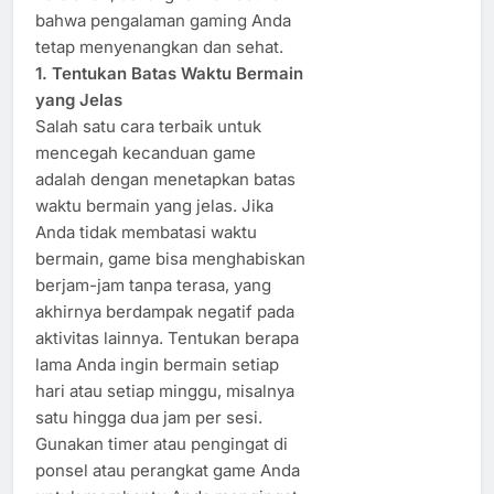
bahwa pengalaman gaming Anda
tetap menyenangkan dan sehat.
1. Tentukan Batas Waktu Bermain
yang Jelas
Salah satu cara terbaik untuk
mencegah kecanduan game
adalah dengan menetapkan batas
waktu bermain yang jelas. Jika
Anda tidak membatasi waktu
bermain, game bisa menghabiskan
berjam-jam tanpa terasa, yang
akhirnya berdampak negatif pada
aktivitas lainnya. Tentukan berapa
lama Anda ingin bermain setiap
hari atau setiap minggu, misalnya
satu hingga dua jam per sesi.
Gunakan timer atau pengingat di
ponsel atau perangkat game Anda