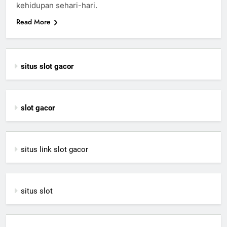
kehidupan sehari-hari.
Read More
situs slot gacor
slot gacor
situs link slot gacor
situs slot