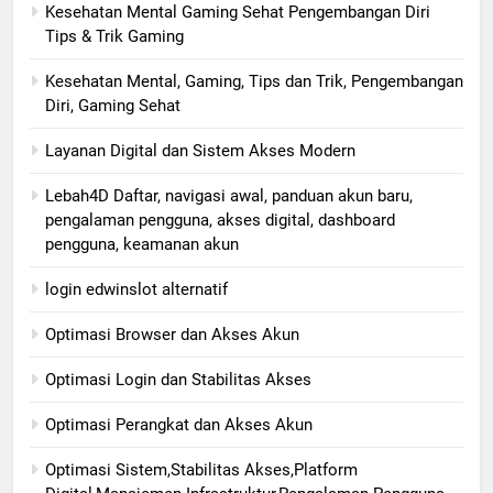
Kesehatan Mental Gaming Sehat Pengembangan Diri
Tips & Trik Gaming
Kesehatan Mental, Gaming, Tips dan Trik, Pengembangan
Diri, Gaming Sehat
Layanan Digital dan Sistem Akses Modern
Lebah4D Daftar, navigasi awal, panduan akun baru,
pengalaman pengguna, akses digital, dashboard
pengguna, keamanan akun
login edwinslot alternatif
Optimasi Browser dan Akses Akun
Optimasi Login dan Stabilitas Akses
Optimasi Perangkat dan Akses Akun
Optimasi Sistem,Stabilitas Akses,Platform