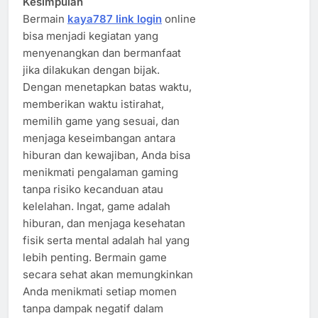
Kesimpulan
Bermain
kaya787 link login
online
bisa menjadi kegiatan yang
menyenangkan dan bermanfaat
jika dilakukan dengan bijak.
Dengan menetapkan batas waktu,
memberikan waktu istirahat,
memilih game yang sesuai, dan
menjaga keseimbangan antara
hiburan dan kewajiban, Anda bisa
menikmati pengalaman gaming
tanpa risiko kecanduan atau
kelelahan. Ingat, game adalah
hiburan, dan menjaga kesehatan
fisik serta mental adalah hal yang
lebih penting. Bermain game
secara sehat akan memungkinkan
Anda menikmati setiap momen
tanpa dampak negatif dalam