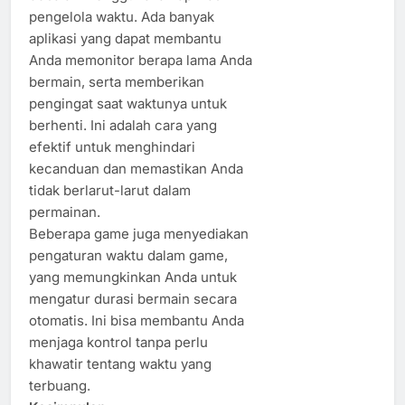
pengelola waktu. Ada banyak
aplikasi yang dapat membantu
Anda memonitor berapa lama Anda
bermain, serta memberikan
pengingat saat waktunya untuk
berhenti. Ini adalah cara yang
efektif untuk menghindari
kecanduan dan memastikan Anda
tidak berlarut-larut dalam
permainan.
Beberapa game juga menyediakan
pengaturan waktu dalam game,
yang memungkinkan Anda untuk
mengatur durasi bermain secara
otomatis. Ini bisa membantu Anda
menjaga kontrol tanpa perlu
khawatir tentang waktu yang
terbuang.