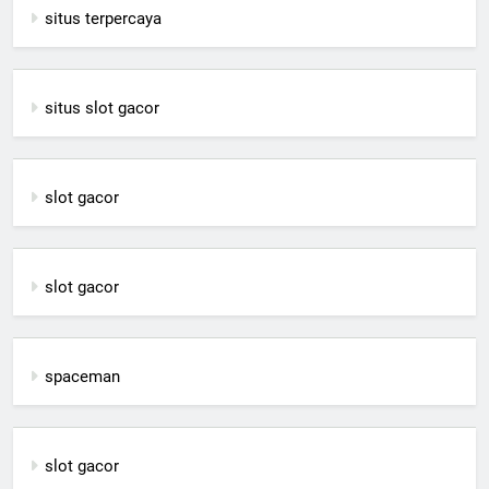
situs terpercaya
situs slot gacor
slot gacor
slot gacor
spaceman
slot gacor