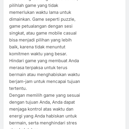
pilihlah game yang tidak
memerlukan waktu lama untuk
dimainkan. Game seperti puzzle,
game petualangan dengan sesi
singkat, atau game mobile casual
bisa menjadi pilihan yang lebih
baik, karena tidak menuntut
komitmen waktu yang besar.
Hindari game yang membuat Anda
merasa terpaksa untuk terus
bermain atau menghabiskan waktu
berjam-jam untuk mencapai tujuan
tertentu.
Dengan memilih game yang sesuai
dengan tujuan Anda, Anda dapat
menjaga kontrol atas waktu dan
energi yang Anda habiskan untuk
bermain, serta menghindari stres