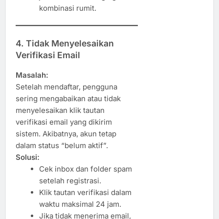
kombinasi rumit.
4. Tidak Menyelesaikan
Verifikasi Email
Masalah:
Setelah mendaftar, pengguna
sering mengabaikan atau tidak
menyelesaikan klik tautan
verifikasi email yang dikirim
sistem. Akibatnya, akun tetap
dalam status “belum aktif”.
Solusi:
Cek inbox dan folder spam
setelah registrasi.
Klik tautan verifikasi dalam
waktu maksimal 24 jam.
Jika tidak menerima email,