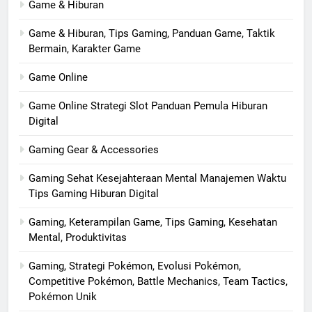
Game & Hiburan
Game & Hiburan, Tips Gaming, Panduan Game, Taktik
Bermain, Karakter Game
Game Online
Game Online Strategi Slot Panduan Pemula Hiburan
Digital
Gaming Gear & Accessories
Gaming Sehat Kesejahteraan Mental Manajemen Waktu
Tips Gaming Hiburan Digital
Gaming, Keterampilan Game, Tips Gaming, Kesehatan
Mental, Produktivitas
Gaming, Strategi Pokémon, Evolusi Pokémon,
Competitive Pokémon, Battle Mechanics, Team Tactics,
Pokémon Unik