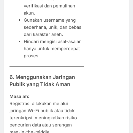
verifikasi dan pemulihan
akun.
Gunakan username yang
sederhana, unik, dan bebas
dari karakter aneh.
Hindari mengisi asal-asalan
hanya untuk mempercepat
proses.
6. Menggunakan Jaringan
Publik yang Tidak Aman
Masalah:
Registrasi dilakukan melalui
jaringan Wi-Fi publik atau tidak
terenkripsi, meningkatkan risiko
pencurian data atau serangan
man-in-the-middle.