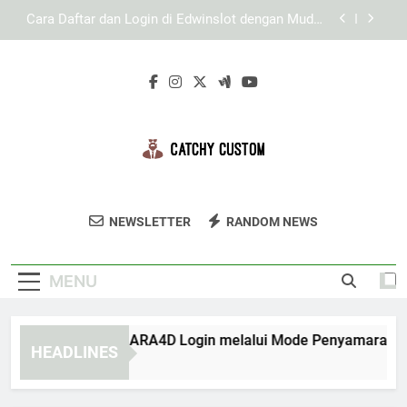
Skip
EDWINSLOT Login dan Pentingnya Navigasi
to
Sederhana bagi Pengguna
content
Login Edwinslot Alternatif untuk Akses Lebih
Lancar dan Aman
Cara Membuka TIARA4D Login melalui Mode
Penyamaran
Cara Daftar dan Login di Edwinslot dengan Mudah
untuk Pengguna Baru
EDWINSLOT Login dan Pentingnya Navigasi
Sederhana bagi Pengguna
Catchy Custom
Dapatkan T-Shirt Dan Merchandise Unik
Login Edwinslot Alternatif untuk Akses Lebih
NEWSLETTER
RANDOM NEWS
Lancar dan Aman
Dengan Desain Kustom Dari Catchy
Custom.
MENU
ara Membuka TIARA4D Login melalui Mode Penyamaran
HEADLINES
Month Ago