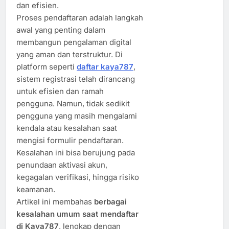
dan efisien.
Proses pendaftaran adalah langkah
awal yang penting dalam
membangun pengalaman digital
yang aman dan terstruktur. Di
platform seperti
daftar kaya787
,
sistem registrasi telah dirancang
untuk efisien dan ramah
pengguna. Namun, tidak sedikit
pengguna yang masih mengalami
kendala atau kesalahan saat
mengisi formulir pendaftaran.
Kesalahan ini bisa berujung pada
penundaan aktivasi akun,
kegagalan verifikasi, hingga risiko
keamanan.
Artikel ini membahas
berbagai
kesalahan umum saat mendaftar
di Kaya787
, lengkap dengan