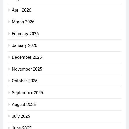
April 2026
March 2026
February 2026
January 2026
December 2025
November 2025
October 2025
September 2025
August 2025
July 2025
June 2025