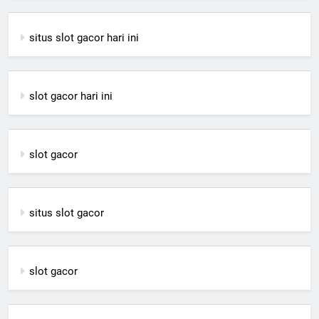
situs slot gacor hari ini
slot gacor hari ini
slot gacor
situs slot gacor
slot gacor