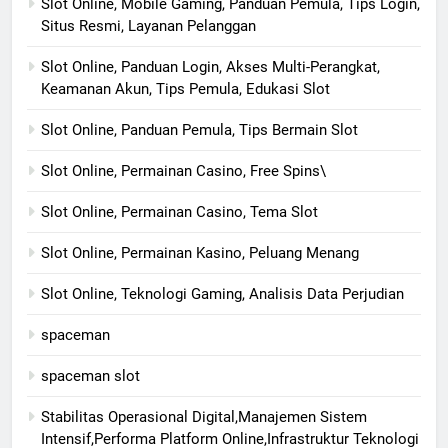
Slot Online, Mobile Gaming, Panduan Pemula, Tips Login,
Situs Resmi, Layanan Pelanggan
Slot Online, Panduan Login, Akses Multi-Perangkat,
Keamanan Akun, Tips Pemula, Edukasi Slot
Slot Online, Panduan Pemula, Tips Bermain Slot
Slot Online, Permainan Casino, Free Spins\
Slot Online, Permainan Casino, Tema Slot
Slot Online, Permainan Kasino, Peluang Menang
Slot Online, Teknologi Gaming, Analisis Data Perjudian
spaceman
spaceman slot
Stabilitas Operasional Digital,Manajemen Sistem
Intensif,Performa Platform Online,Infrastruktur Teknologi