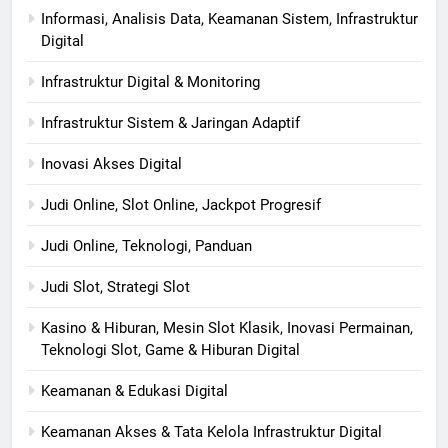
Informasi, Analisis Data, Keamanan Sistem, Infrastruktur
Digital
Infrastruktur Digital & Monitoring
Infrastruktur Sistem & Jaringan Adaptif
Inovasi Akses Digital
Judi Online, Slot Online, Jackpot Progresif
Judi Online, Teknologi, Panduan
Judi Slot, Strategi Slot
Kasino & Hiburan, Mesin Slot Klasik, Inovasi Permainan,
Teknologi Slot, Game & Hiburan Digital
Keamanan & Edukasi Digital
Keamanan Akses & Tata Kelola Infrastruktur Digital