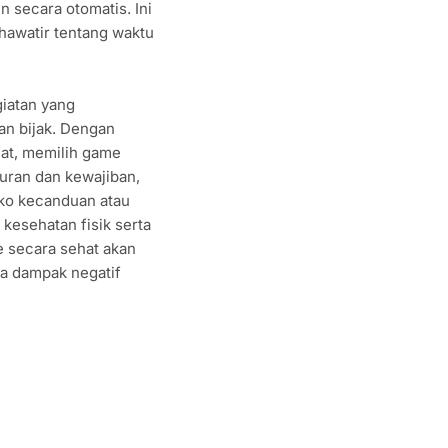
 secara otomatis. Ini
hawatir tentang waktu
giatan yang
an bijak. Dengan
at, memilih game
uran dan kewajiban,
iko kecanduan atau
 kesehatan fisik serta
e secara sehat akan
a dampak negatif