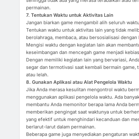
sehingga tidak ada yang merasa terabaikan atau ter
permainan.
7. Tentukan Waktu untuk Aktivitas Lain
Jangan biarkan game mengambil alih seluruh waktu
Tentukan waktu untuk aktivitas lain yang tidak meli
berolahraga, membaca, atau bersosialisasi dengan 
Mengisi waktu dengan kegiatan lain akan memban
keseimbangan dan mencegah game menjadi kebias
Dengan memiliki kegiatan lain yang bervariasi, And
segar dan termotivasi saat kembali bermain game, 
atau lelah.
8. Gunakan Aplikasi atau Alat Pengelola Waktu
Jika Anda merasa kesulitan mengontrol waktu ber
menggunakan aplikasi pengelola waktu. Ada banyak 
membantu Anda memonitor berapa lama Anda berma
memberikan pengingat saat waktunya untuk berhenti
yang efektif untuk menghindari kecanduan dan me
berlarut-larut dalam permainan.
Beberapa game juga menyediakan pengaturan wakt