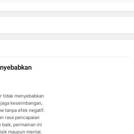
enyebabkan
ar tidak menyebabkan
njaga keseimbangan,
e tanpa efek negatif.
an rasa pencapaian
 baik, permainan ini
isik maupun mental.