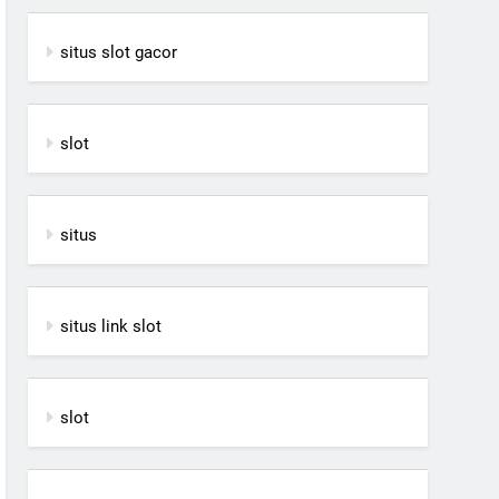
situs slot gacor
slot
situs
situs link slot
slot