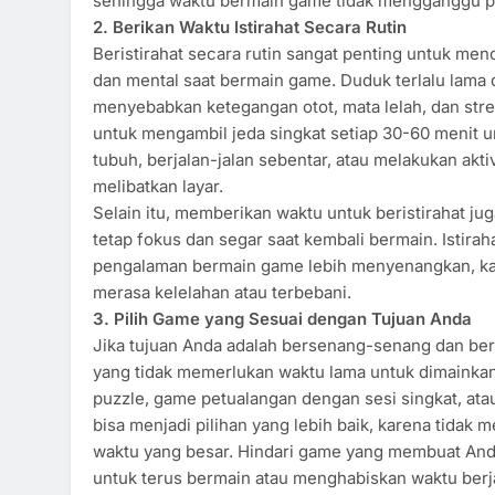
sehingga waktu bermain game tidak mengganggu pr
2. Berikan Waktu Istirahat Secara Rutin
Beristirahat secara rutin sangat penting untuk men
dan mental saat bermain game. Duduk terlalu lama d
menyebabkan ketegangan otot, mata lelah, dan stre
untuk mengambil jeda singkat setiap 30-60 menit
tubuh, berjalan-jalan sebentar, atau melakukan aktiv
melibatkan layar.
Selain itu, memberikan waktu untuk beristirahat j
tetap fokus dan segar saat kembali bermain. Istira
pengalaman bermain game lebih menyenangkan, ka
merasa kelelahan atau terbebani.
3. Pilih Game yang Sesuai dengan Tujuan Anda
Jika tujuan Anda adalah bersenang-senang dan bers
yang tidak memerlukan waktu lama untuk dimainkan
puzzle, game petualangan dengan sesi singkat, at
bisa menjadi pilihan yang lebih baik, karena tidak
waktu yang besar. Hindari game yang membuat And
untuk terus bermain atau menghabiskan waktu ber