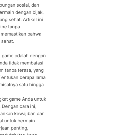
ungan sosial, dan
ermain dengan bijak,
g sehat. Artikel ini
ine tanpa
s memastikan bahwa
sehat.
n game adalah dengan
Anda tidak membatasi
m tanpa terasa, yang
 Tentukan berapa lama
 misalnya satu hingga
ngkat game Anda untuk
Dengan cara ini,
bankan kewajiban dan
al untuk bermain
jaan penting,