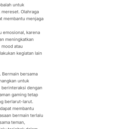
obalah untuk
 mereset. Olahraga
apat membantu menjaga
u emosional, karena
dan meningkatkan
i mood atau
lakukan kegiatan lain
n. Bermain bersama
enangkan untuk
 berinteraksi dengan
laman gaming tetap
 berlarut-larut.
 dapat membantu
saan bermain terlalu
rsama teman,