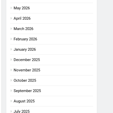
May 2026
April 2026
March 2026
February 2026
January 2026
December 2025
November 2025
October 2025
September 2025
August 2025
July 2025