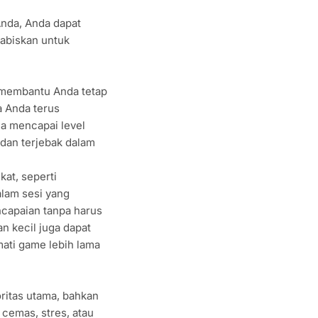
nda, Anda dapat
habiskan untuk
 membantu Anda tetap
a Anda terus
ha mencapai level
h dan terjebak dalam
kat, seperti
alam sesi yang
ncapaian tanpa harus
n kecil juga dapat
ti game lebih lama
oritas utama, bahkan
cemas, stres, atau