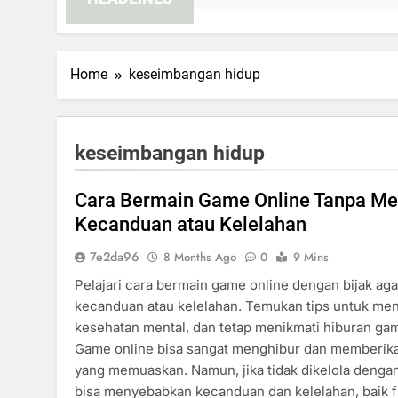
Home
keseimbangan hidup
keseimbangan hidup
Cara Bermain Game Online Tanpa M
Kecanduan atau Kelelahan
7e2da96
8 Months Ago
0
9 Mins
Pelajari cara bermain game online dengan bijak ag
kecanduan atau kelelahan. Temukan tips untuk me
kesehatan mental, dan tetap menikmati hiburan gam
Game online bisa sangat menghibur dan memberik
yang memuaskan. Namun, jika tidak dikelola dengan
bisa menyebabkan kecanduan dan kelelahan, baik f