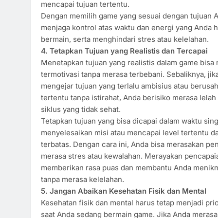
mencapai tujuan tertentu.
Dengan memilih game yang sesuai dengan tujuan A
menjaga kontrol atas waktu dan energi yang Anda 
bermain, serta menghindari stres atau kelelahan.
4. Tetapkan Tujuan yang Realistis dan Tercapai
Menetapkan tujuan yang realistis dalam game bisa
termotivasi tanpa merasa terbebani. Sebaliknya, jik
mengejar tujuan yang terlalu ambisius atau berusa
tertentu tanpa istirahat, Anda berisiko merasa lela
siklus yang tidak sehat.
Tetapkan tujuan yang bisa dicapai dalam waktu sing
menyelesaikan misi atau mencapai level tertentu d
terbatas. Dengan cara ini, Anda bisa merasakan pe
merasa stres atau kewalahan. Merayakan pencapaia
memberikan rasa puas dan membantu Anda menikma
tanpa merasa kelelahan.
5. Jangan Abaikan Kesehatan Fisik dan Mental
Kesehatan fisik dan mental harus tetap menjadi pri
saat Anda sedang bermain game. Jika Anda merasa 