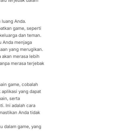
lalu terjebak dalam
 luang Anda.
batkan game, seperti
keluarga dan teman.
tu Anda menjaga
aan yang merugikan.
a akan merasa lebih
tanpa merasa terjebak
main game, cobalah
aplikasi yang dapat
in, serta
. Ini adalah cara
mastikan Anda tidak
u dalam game, yang