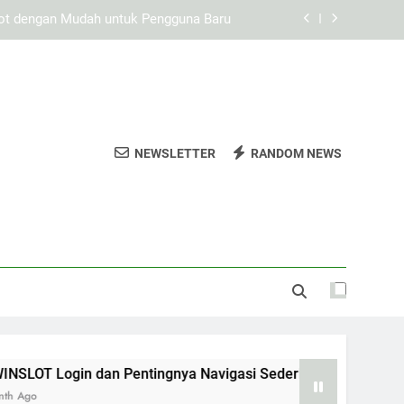
slot dengan Mudah untuk Pengguna Baru
ya Navigasi Sederhana bagi Pengguna
tif untuk Akses Lebih Lancar dan Aman
RA4D Login melalui Mode Penyamaran
NEWSLETTER
RANDOM NEWS
slot dengan Mudah untuk Pengguna Baru
ya Navigasi Sederhana bagi Pengguna
chy Custom.
tif untuk Akses Lebih Lancar dan Aman
n dan Pentingnya Navigasi Sederhana bagi Pengguna
2