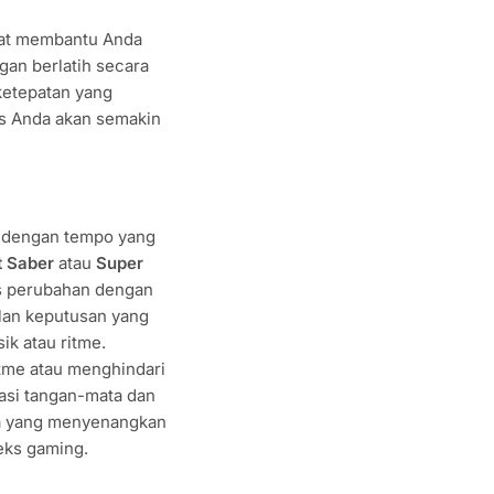
apat membantu Anda
an berlatih secara
ketepatan yang
ks Anda akan semakin
i
e dengan tempo yang
t Saber
atau
Super
s perubahan dengan
lan keputusan yang
k atau ritme.
tme atau menghindari
asi tangan-mata dan
ra yang menyenangkan
eks gaming.