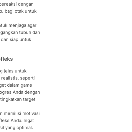
bereaksi dengan
u bagi otak untuk
untuk menjaga agar
regangkan tubuh dan
 dan siap untuk
fleks
g jelas untuk
ealistis, seperti
rget dalam game
progres Anda dengan
tingkatkan target
n memiliki motivasi
fleks Anda. Ingat
il yang optimal.