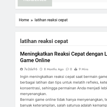
Home
latihan reaksi cepat
latihan reaksi cepat
Meningkatkan Reaksi Cepat dengan 
Game Online
7e2da96
8 Months Ago
0
9 Mins
Ingin meningkatkan reaksi cepat saat bermain game 
berbagai latihan dan tips untuk melatih refleks, ket
konsentrasi, sehingga permainan Anda menjadi lebi
menyenangkan.
Bermain game online tidak hanya menyenangkan, tet
banyak keterampilan, salah satunya adalah kemamp