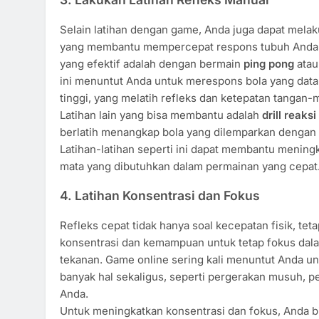
Selain latihan dengan game, Anda juga dapat melaku
yang membantu mempercepat respons tubuh Anda. S
yang efektif adalah dengan bermain
ping pong
ata
ini menuntut Anda untuk merespons bola yang dat
tinggi, yang melatih refleks dan ketepatan tangan-
Latihan lain yang bisa membantu adalah
drill reaks
berlatih menangkap bola yang dilemparkan dengan
Latihan-latihan seperti ini dapat membantu mening
mata yang dibutuhkan dalam permainan yang cepat
4.
Latihan Konsentrasi dan Fokus
Refleks cepat tidak hanya soal kecepatan fisik, teta
konsentrasi dan kemampuan untuk tetap fokus dala
tekanan. Game online sering kali menuntut Anda u
banyak hal sekaligus, seperti pergerakan musuh, pe
Anda.
Untuk meningkatkan konsentrasi dan fokus, Anda