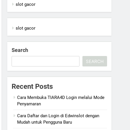
slot gacor
slot gacor
Search
SEARCH
Recent Posts
Cara Membuka TIARA4D Login melalui Mode
Penyamaran
Cara Daftar dan Login di Edwinslot dengan
Mudah untuk Pengguna Baru