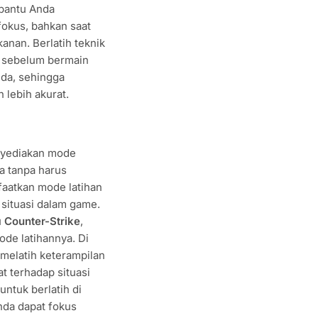
mbantu Anda
okus, bahkan saat
nan. Berlatih teknik
t sebelum bermain
da, sehingga
 lebih akurat.
nyediakan mode
a tanpa harus
aatkan mode latihan
 situasi dalam game.
u
Counter-Strike
,
ode latihannya. Di
 melatih keterampilan
 terhadap situasi
ntuk berlatih di
nda dapat fokus