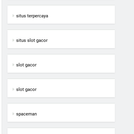
situs terpercaya
situs slot gacor
slot gacor
slot gacor
spaceman