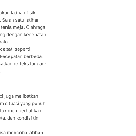
kan latihan fisik
alah satu latihan
u
tenis meja
. Olahraga
ang dengan kecepatan
mata.
i cepat
, seperti
 kecepatan berbeda.
katkan refleks tangan-
.
pi juga melibatkan
m situasi yang penuh
ntuk memperhatikan
ta, dan kondisi tim
 bisa mencoba
latihan