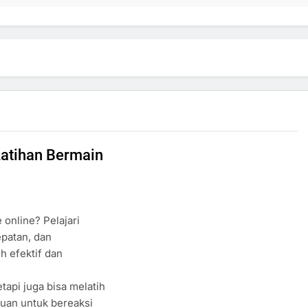
Latihan Bermain
online? Pelajari
epatan, dan
h efektif dan
api juga bisa melatih
uan untuk bereaksi