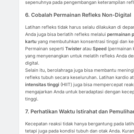
sepenuhnya pada pengembangan keterampilan refl
6.
Cobalah Permainan Refleks Non-Digital
Latihan refleks tidak harus selalu dilakukan di depa
Anda juga bisa berlatih refleks melalui
permainan 
kartu
yang membutuhkan konsentrasi tinggi dan ke
Permainan seperti
Twister
atau
Speed
(permainan k
yang menyenangkan untuk melatih refleks Anda den
digital.
Selain itu, berolahraga juga bisa membantu meni
refleks tubuh secara keseluruhan. Latihan kardio a
intensitas tinggi
(HIIT) juga bisa mempercepat reak
mengajarkan Anda untuk beradaptasi dengan kecep
tinggi.
7.
Perhatikan Waktu Istirahat dan Pemuliha
Kecepatan reaksi tidak hanya bergantung pada latih
tetapi juga pada kondisi tubuh dan otak Anda. Kuran