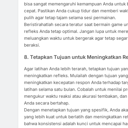
bisa sangat memengaruhi kemampuan Anda untuk 
cepat. Pastikan Anda cukup tidur dan memberi wakt
pulih agar tetap tajam selama sesi permainan.
Beristirahatlah secara teratur saat bermain game 
refleks Anda tetap optimal. Jangan lupa untuk me
meluangkan waktu untuk bergerak agar tetap segar
beraksi.
8.
Tetapkan Tujuan untuk Meningkatkan Re
Agar latihan Anda lebih terarah, tetapkan tujuan yan
meningkatkan refleks. Mulailah dengan tujuan yang r
meningkatkan kecepatan respon Anda terhadap ta
latihan selama satu bulan. Cobalah untuk menilai 
mengukur waktu reaksi atau akurasi tembakan, dan 
Anda secara bertahap.
Dengan menetapkan tujuan yang spesifik, Anda aka
yang lebih kuat untuk berlatih dan meningkatkan re
bahwa konsistensi adalah kunci untuk mencapai has