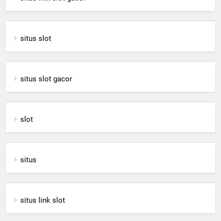
situs slot
situs slot gacor
slot
situs
situs link slot