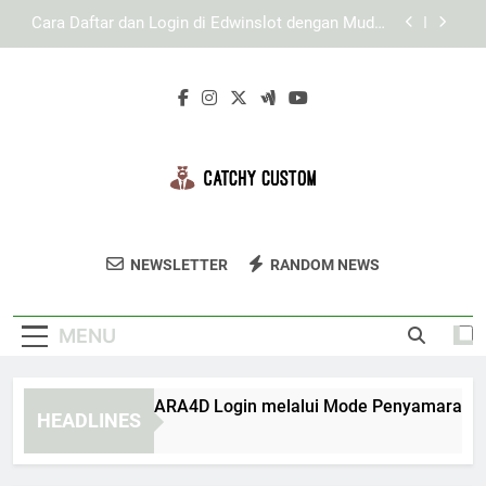
Skip
EDWINSLOT Login dan Pentingnya Navigasi
to
Sederhana bagi Pengguna
content
Login Edwinslot Alternatif untuk Akses Lebih
Lancar dan Aman
Cara Membuka TIARA4D Login melalui Mode
Penyamaran
Cara Daftar dan Login di Edwinslot dengan Mudah
untuk Pengguna Baru
EDWINSLOT Login dan Pentingnya Navigasi
Sederhana bagi Pengguna
Catchy Custom
Dapatkan T-Shirt Dan Merchandise Unik
Login Edwinslot Alternatif untuk Akses Lebih
NEWSLETTER
RANDOM NEWS
Lancar dan Aman
Dengan Desain Kustom Dari Catchy
Custom.
MENU
ara Membuka TIARA4D Login melalui Mode Penyamaran
HEADLINES
Weeks Ago