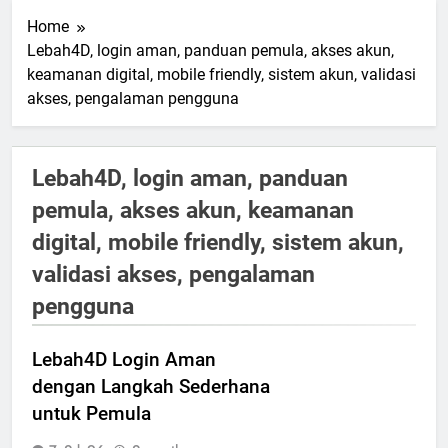
Home
Lebah4D, login aman, panduan pemula, akses akun,
keamanan digital, mobile friendly, sistem akun, validasi
akses, pengalaman pengguna
Lebah4D, login aman, panduan
pemula, akses akun, keamanan
digital, mobile friendly, sistem akun,
validasi akses, pengalaman
pengguna
Lebah4D Login Aman
dengan Langkah Sederhana
untuk Pemula