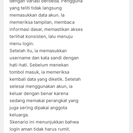
dengan variasi berbeda. Pengguna
yang teliti tidak langsung
memasukkan data akun. Ia
memeriksa tampilan, membaca
informasi dasar, memastikan akses
terlihat konsisten, lalu menuju
menu login.
Setelah itu, ia memasukkan
username dan kata sandi dengan
hati-hati. Sebelum menekan
tombol masuk, ia memeriksa
kembali data yang diketik. Setelah
selesai menggunakan akun, ia
keluar dengan benar karena
sedang memakai perangkat yang
juga sering dipakai anggota
keluarga.
Skenario ini menunjukkan bahwa
login aman tidak harus rumit.