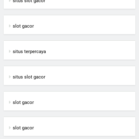
situs slot gacor
slot gacor
situs terpercaya
situs slot gacor
slot gacor
slot gacor