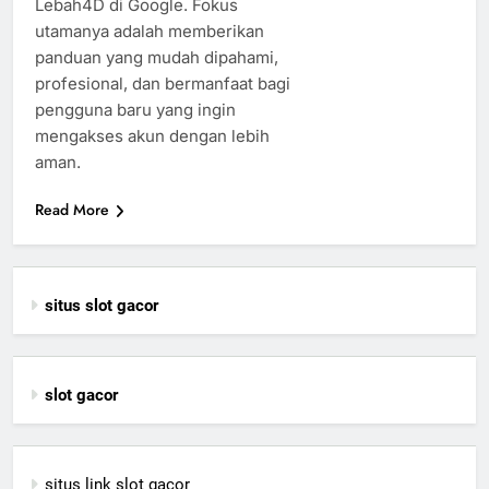
Lebah4D di Google. Fokus
utamanya adalah memberikan
panduan yang mudah dipahami,
profesional, dan bermanfaat bagi
pengguna baru yang ingin
mengakses akun dengan lebih
aman.
Read More
situs slot gacor
slot gacor
situs link slot gacor