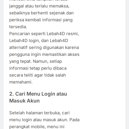
janggal atau terlalu memaksa,
sebaiknya berhenti sejenak dan
periksa kembali informasi yang
tersedia.
Pencarian seperti Lebah4D resmi,
Lebah4D login, dan Lebah4D
alternatif sering digunakan karena
pengguna ingin memastikan akses
yang tepat. Namun, setiap
informasi tetap perlu dibaca
secara teliti agar tidak salah
memahami.
2. Cari Menu Login atau
Masuk Akun
Setelah halaman terbuka, cari
menu login atau masuk akun. Pada
perangkat mobile, menu ini