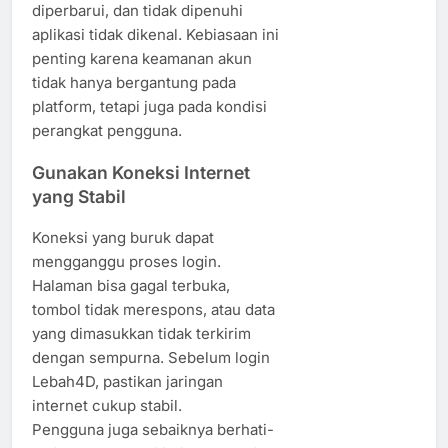
diperbarui, dan tidak dipenuhi
aplikasi tidak dikenal. Kebiasaan ini
penting karena keamanan akun
tidak hanya bergantung pada
platform, tetapi juga pada kondisi
perangkat pengguna.
Gunakan Koneksi Internet
yang Stabil
Koneksi yang buruk dapat
mengganggu proses login.
Halaman bisa gagal terbuka,
tombol tidak merespons, atau data
yang dimasukkan tidak terkirim
dengan sempurna. Sebelum login
Lebah4D, pastikan jaringan
internet cukup stabil.
Pengguna juga sebaiknya berhati-