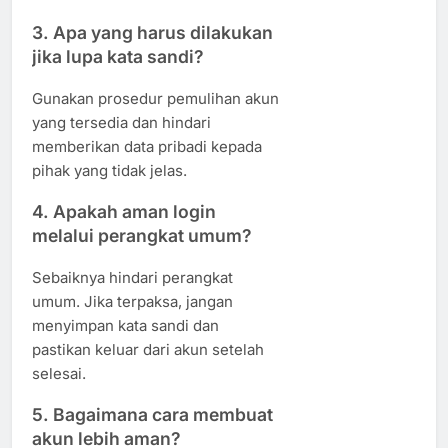
3. Apa yang harus dilakukan
jika lupa kata sandi?
Gunakan prosedur pemulihan akun
yang tersedia dan hindari
memberikan data pribadi kepada
pihak yang tidak jelas.
4. Apakah aman login
melalui perangkat umum?
Sebaiknya hindari perangkat
umum. Jika terpaksa, jangan
menyimpan kata sandi dan
pastikan keluar dari akun setelah
selesai.
5. Bagaimana cara membuat
akun lebih aman?