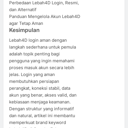
Perbedaan Lebah4D Login, Resmi,
dan Alternatif
Panduan Mengelola Akun Lebah4D
agar Tetap Aman
Kesimpulan
Lebah4D login aman dengan
langkah sederhana untuk pemula
adalah topik penting bagi
pengguna yang ingin memahami
proses masuk akun secara lebih
jelas. Login yang aman
membutuhkan persiapan
perangkat, koneksi stabil, data
akun yang benar, akses valid, dan
kebiasaan menjaga keamanan.
Dengan struktur yang informatif
dan natural, artikel ini membantu
memperkuat brand keyword