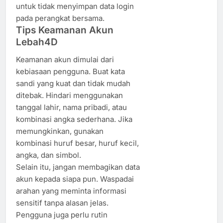
untuk tidak menyimpan data login
pada perangkat bersama.
Tips Keamanan Akun
Lebah4D
Keamanan akun dimulai dari
kebiasaan pengguna. Buat kata
sandi yang kuat dan tidak mudah
ditebak. Hindari menggunakan
tanggal lahir, nama pribadi, atau
kombinasi angka sederhana. Jika
memungkinkan, gunakan
kombinasi huruf besar, huruf kecil,
angka, dan simbol.
Selain itu, jangan membagikan data
akun kepada siapa pun. Waspadai
arahan yang meminta informasi
sensitif tanpa alasan jelas.
Pengguna juga perlu rutin