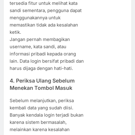
tersedia fitur untuk melihat kata
sandi sementara, pengguna dapat
menggunakannya untuk
memastikan tidak ada kesalahan
ketik.
Jangan pernah membagikan
username, kata sandi, atau
informasi pribadi kepada orang
lain. Data login bersifat pribadi dan
harus dijaga dengan hati-hati.
4. Periksa Ulang Sebelum
Menekan Tombol Masuk
Sebelum melanjutkan, periksa
kembali data yang sudah diisi.
Banyak kendala login terjadi bukan
karena sistem bermasalah,
melainkan karena kesalahan