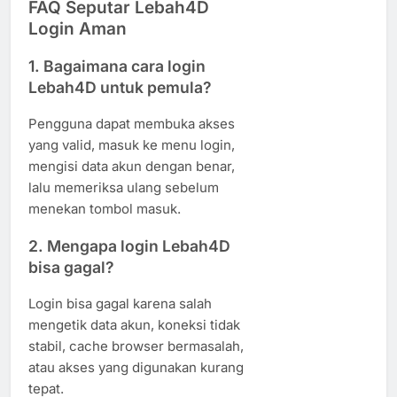
FAQ Seputar Lebah4D
Login Aman
1. Bagaimana cara login
Lebah4D untuk pemula?
Pengguna dapat membuka akses
yang valid, masuk ke menu login,
mengisi data akun dengan benar,
lalu memeriksa ulang sebelum
menekan tombol masuk.
2. Mengapa login Lebah4D
bisa gagal?
Login bisa gagal karena salah
mengetik data akun, koneksi tidak
stabil, cache browser bermasalah,
atau akses yang digunakan kurang
tepat.