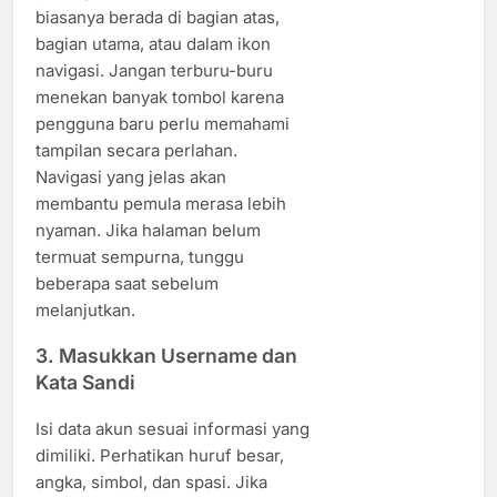
biasanya berada di bagian atas,
bagian utama, atau dalam ikon
navigasi. Jangan terburu-buru
menekan banyak tombol karena
pengguna baru perlu memahami
tampilan secara perlahan.
Navigasi yang jelas akan
membantu pemula merasa lebih
nyaman. Jika halaman belum
termuat sempurna, tunggu
beberapa saat sebelum
melanjutkan.
3. Masukkan Username dan
Kata Sandi
Isi data akun sesuai informasi yang
dimiliki. Perhatikan huruf besar,
angka, simbol, dan spasi. Jika