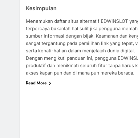
Kesimpulan
Menemukan daftar situs alternatif EDWINSLOT ya
terpercaya bukanlah hal sulit jika pengguna mema
sumber informasi dengan bijak. Keamanan dan ke
sangat tergantung pada pemilihan link yang tepat, va
serta kehati-hatian dalam menjelajah dunia digital.
Dengan mengikuti panduan ini, pengguna EDWINSL
produktif dan menikmati seluruh fitur tanpa harus 
akses kapan pun dan di mana pun mereka berada.
Read More