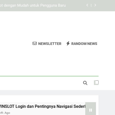
slot dengan Mudah untuk Pengguna Baru
ya Navigasi Sederhana bagi Pengguna
tif untuk Akses Lebih Lancar dan Aman
RA4D Login melalui Mode Penyamaran
NEWSLETTER
RANDOM NEWS
slot dengan Mudah untuk Pengguna Baru
ya Navigasi Sederhana bagi Pengguna
chy Custom.
tif untuk Akses Lebih Lancar dan Aman
 dan Pentingnya Navigasi Sederhana bagi Pengguna
L
2 