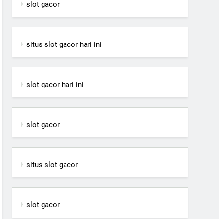
slot gacor
situs slot gacor hari ini
slot gacor hari ini
slot gacor
situs slot gacor
slot gacor