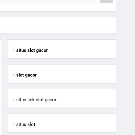
situs slot gacor
slot gacor
situs link slot gacor
situs slot