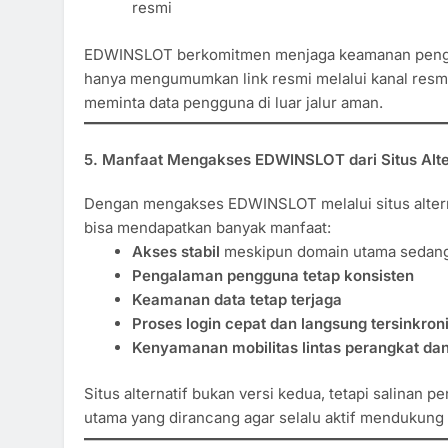
resmi
EDWINSLOT berkomitmen menjaga keamanan peng
hanya mengumumkan link resmi melalui kanal resmi
meminta data pengguna di luar jalur aman.
5. Manfaat Mengakses EDWINSLOT dari Situs Alte
Dengan mengakses EDWINSLOT melalui situs altern
bisa mendapatkan banyak manfaat:
Akses stabil
meskipun domain utama sedan
Pengalaman pengguna tetap konsisten
Keamanan data tetap terjaga
Proses login cepat dan langsung tersinkron
Kenyamanan mobilitas lintas perangkat dan
Situs alternatif bukan versi kedua, tetapi salinan p
utama yang dirancang agar selalu aktif mendukun