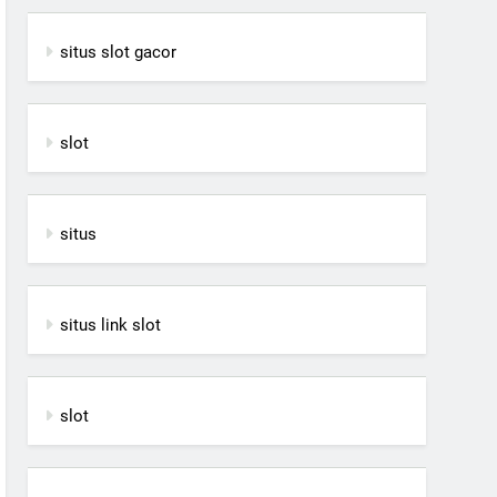
situs slot gacor
slot
situs
situs link slot
slot