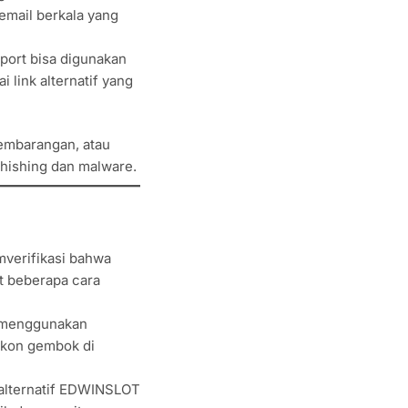
email berkala yang
pport bisa digunakan
link alternatif yang
sembarangan, atau
 phishing dan malware.
verifikasi bahwa
ut beberapa cara
u menggunakan
 ikon gembok di
 alternatif EDWINSLOT