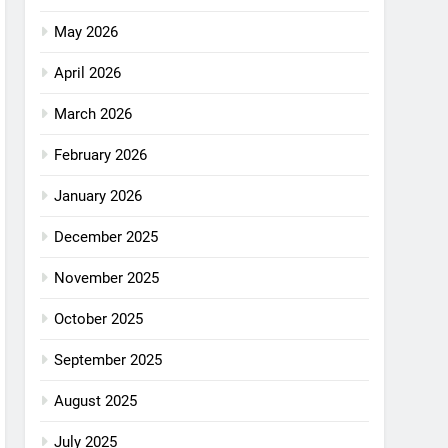
May 2026
April 2026
March 2026
February 2026
January 2026
December 2025
November 2025
October 2025
September 2025
August 2025
July 2025