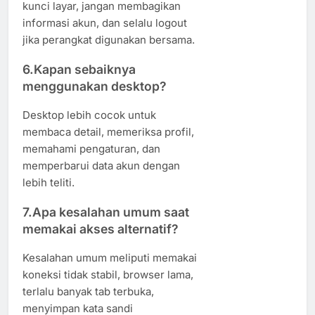
kunci layar, jangan membagikan
informasi akun, dan selalu logout
jika perangkat digunakan bersama.
6.Kapan sebaiknya
menggunakan desktop?
Desktop lebih cocok untuk
membaca detail, memeriksa profil,
memahami pengaturan, dan
memperbarui data akun dengan
lebih teliti.
7.Apa kesalahan umum saat
memakai akses alternatif?
Kesalahan umum meliputi memakai
koneksi tidak stabil, browser lama,
terlalu banyak tab terbuka,
menyimpan kata sandi