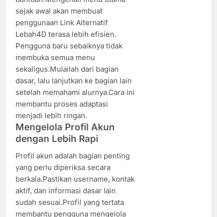
sejak awal akan membuat
penggunaan Link Alternatif
Lebah4D terasa lebih efisien.
Pengguna baru sebaiknya tidak
membuka semua menu
sekaligus.Mulailah dari bagian
dasar, lalu lanjutkan ke bagian lain
setelah memahami alurnya.Cara ini
membantu proses adaptasi
menjadi lebih ringan.
Mengelola Profil Akun
dengan Lebih Rapi
Profil akun adalah bagian penting
yang perlu diperiksa secara
berkala.Pastikan username, kontak
aktif, dan informasi dasar lain
sudah sesuai.Profil yang tertata
membantu pengguna mengelola