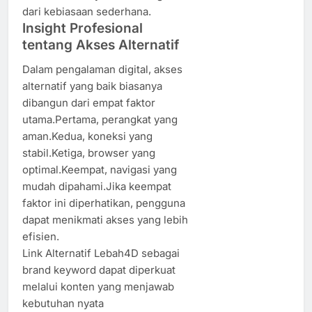
dari kebiasaan sederhana.
Insight Profesional
tentang Akses Alternatif
Dalam pengalaman digital, akses
alternatif yang baik biasanya
dibangun dari empat faktor
utama.Pertama, perangkat yang
aman.Kedua, koneksi yang
stabil.Ketiga, browser yang
optimal.Keempat, navigasi yang
mudah dipahami.Jika keempat
faktor ini diperhatikan, pengguna
dapat menikmati akses yang lebih
efisien.
Link Alternatif Lebah4D sebagai
brand keyword dapat diperkuat
melalui konten yang menjawab
kebutuhan nyata