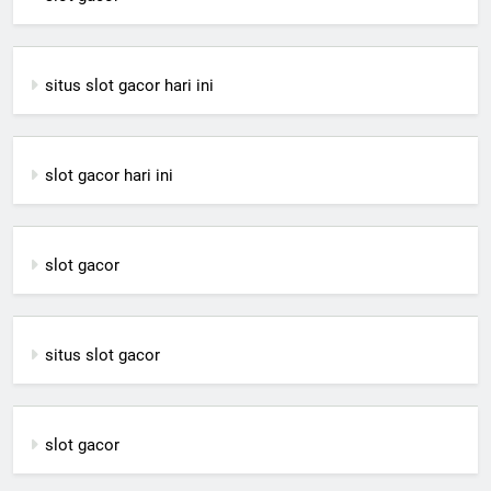
situs slot gacor hari ini
slot gacor hari ini
slot gacor
situs slot gacor
slot gacor