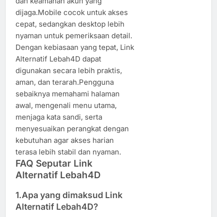
dan keamanan akun yang
dijaga.Mobile cocok untuk akses
cepat, sedangkan desktop lebih
nyaman untuk pemeriksaan detail.
Dengan kebiasaan yang tepat, Link
Alternatif Lebah4D dapat
digunakan secara lebih praktis,
aman, dan terarah.Pengguna
sebaiknya memahami halaman
awal, mengenali menu utama,
menjaga kata sandi, serta
menyesuaikan perangkat dengan
kebutuhan agar akses harian
terasa lebih stabil dan nyaman.
FAQ Seputar Link
Alternatif Lebah4D
1.Apa yang dimaksud Link
Alternatif Lebah4D?