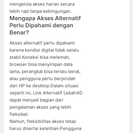
mengelola akses harian secara
lebih rapi tanpa kebingungan.
Mengapa Akses Alternatif
Perlu Dipahami dengan
Benar?
Akses alternatif perlu dipahami
karena kondisi digital tidak selalu
stabil.Koneksi bisa melemah,
browser bisa menyimpan data
lama, perangkat bisa terlalu berat,
atau pengguna perlu berpindah
dari HP ke desktop.Dalam situasi
seperti ini, Link Alternatif Lebah4D
dapat menjadi bagian dari
pengalaman akses yang lebih
fleksibel.
Namun, fleksibilitas akses tetap
harus disertai ketelitian.Pengguna