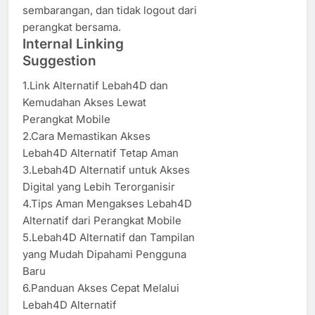
sembarangan, dan tidak logout dari
perangkat bersama.
Internal Linking
Suggestion
1.Link Alternatif Lebah4D dan
Kemudahan Akses Lewat
Perangkat Mobile
2.Cara Memastikan Akses
Lebah4D Alternatif Tetap Aman
3.Lebah4D Alternatif untuk Akses
Digital yang Lebih Terorganisir
4.Tips Aman Mengakses Lebah4D
Alternatif dari Perangkat Mobile
5.Lebah4D Alternatif dan Tampilan
yang Mudah Dipahami Pengguna
Baru
6.Panduan Akses Cepat Melalui
Lebah4D Alternatif