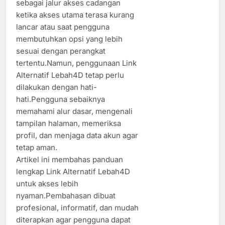
sebagai jalur akses cadangan
ketika akses utama terasa kurang
lancar atau saat pengguna
membutuhkan opsi yang lebih
sesuai dengan perangkat
tertentu.Namun, penggunaan Link
Alternatif Lebah4D tetap perlu
dilakukan dengan hati-
hati.Pengguna sebaiknya
memahami alur dasar, mengenali
tampilan halaman, memeriksa
profil, dan menjaga data akun agar
tetap aman.
Artikel ini membahas panduan
lengkap Link Alternatif Lebah4D
untuk akses lebih
nyaman.Pembahasan dibuat
profesional, informatif, dan mudah
diterapkan agar pengguna dapat