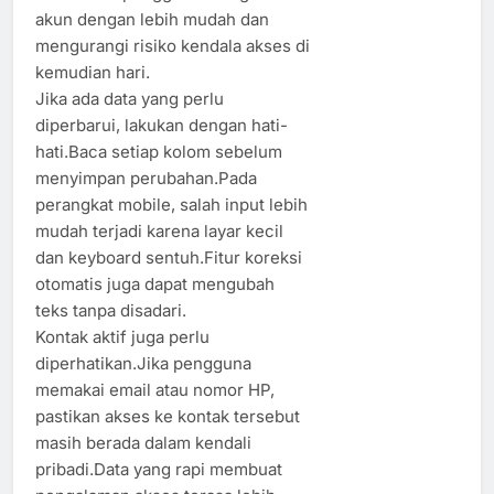
akun dengan lebih mudah dan
mengurangi risiko kendala akses di
kemudian hari.
Jika ada data yang perlu
diperbarui, lakukan dengan hati-
hati.Baca setiap kolom sebelum
menyimpan perubahan.Pada
perangkat mobile, salah input lebih
mudah terjadi karena layar kecil
dan keyboard sentuh.Fitur koreksi
otomatis juga dapat mengubah
teks tanpa disadari.
Kontak aktif juga perlu
diperhatikan.Jika pengguna
memakai email atau nomor HP,
pastikan akses ke kontak tersebut
masih berada dalam kendali
pribadi.Data yang rapi membuat