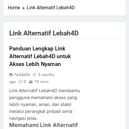
Home
Link Alternatif Lebah4D
Link Alternatif Lebah4D
Panduan Lengkap Link
Alternatif Lebah4D untuk
Akses Lebih Nyaman
7e2da96
3 months
ago
0
19 mins
Link Alternatif Lebah4D membantu
pengguna memahami akses yang
lebih nyaman, aman, dan stabil
melalui perangkat pribadi serta
navigasi jelas.
Memahami Link Alternatif