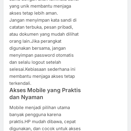
yang unik membantu menjaga
akses tetap lebih aman.
Jangan menyimpan kata sandi di
catatan terbuka, pesan pribadi,
atau dokumen yang mudah dilihat
orang lain.Jika perangkat
digunakan bersama, jangan
menyimpan password otomatis
dan selalu logout setelah
selesai.Kebiasaan sederhana ini
membantu menjaga akses tetap
terkendali.
Akses Mobile yang Praktis
dan Nyaman
Mobile menjadi pilihan utama
banyak pengguna karena
praktis.HP mudah dibawa, cepat
digunakan, dan cocok untuk akses