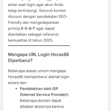
aman saat login agar akun Anda
tetap terlindungi. Seluruh konten
disusun dengan pendekatan SEO-
friendly dan mengedepankan
prinsip
E-E-A-T
agar dapat
diandalkan sebagai referensi
berkualitas di tahun 2025.
Mengapa URL Login Horas88
Diperbarui?
Beberapa alasan umum mengapa
Horas88 memperbarui alamat login
antara lain:
Pemblokiran oleh ISP
(Internet Service Provider):
Beberapa domain dapat
dibatasi aksesnya karena