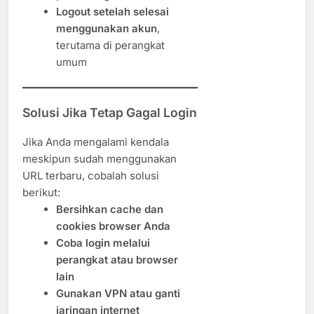
Logout setelah selesai
menggunakan akun
,
terutama di perangkat
umum
Solusi Jika Tetap Gagal Login
Jika Anda mengalami kendala
meskipun sudah menggunakan
URL terbaru, cobalah solusi
berikut:
Bersihkan cache dan
cookies browser Anda
Coba login melalui
perangkat atau browser
lain
Gunakan VPN atau ganti
jaringan internet