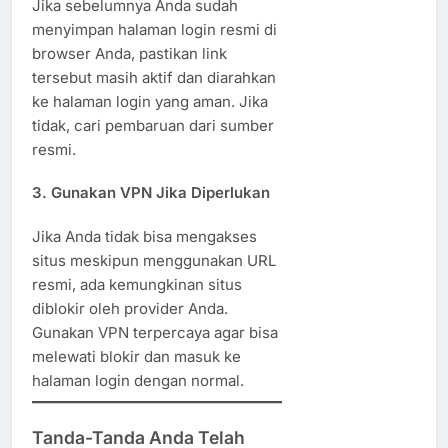
Jika sebelumnya Anda sudah
menyimpan halaman login resmi di
browser Anda, pastikan link
tersebut masih aktif dan diarahkan
ke halaman login yang aman. Jika
tidak, cari pembaruan dari sumber
resmi.
3.
Gunakan VPN Jika Diperlukan
Jika Anda tidak bisa mengakses
situs meskipun menggunakan URL
resmi, ada kemungkinan situs
diblokir oleh provider Anda.
Gunakan VPN terpercaya agar bisa
melewati blokir dan masuk ke
halaman login dengan normal.
Tanda-Tanda Anda Telah