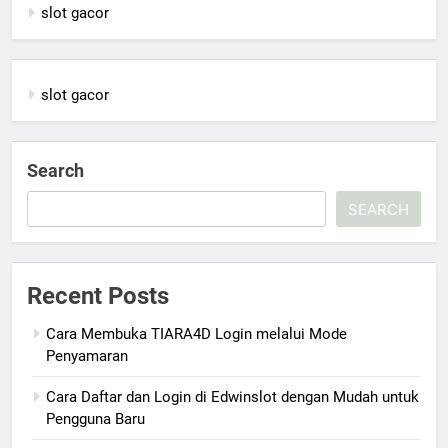
slot gacor
slot gacor
Search
SEARCH
Recent Posts
Cara Membuka TIARA4D Login melalui Mode
Penyamaran
Cara Daftar dan Login di Edwinslot dengan Mudah untuk
Pengguna Baru