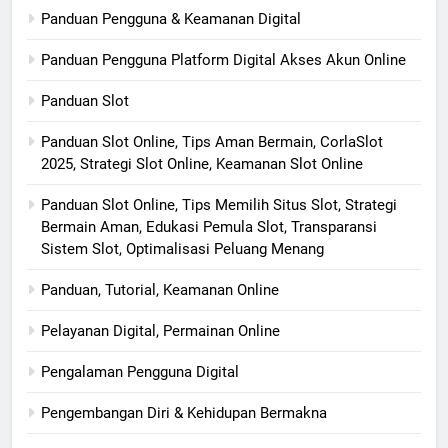
Panduan Pengguna & Keamanan Digital
Panduan Pengguna Platform Digital Akses Akun Online
Panduan Slot
Panduan Slot Online, Tips Aman Bermain, CorlaSlot
2025, Strategi Slot Online, Keamanan Slot Online
Panduan Slot Online, Tips Memilih Situs Slot, Strategi
Bermain Aman, Edukasi Pemula Slot, Transparansi
Sistem Slot, Optimalisasi Peluang Menang
Panduan, Tutorial, Keamanan Online
Pelayanan Digital, Permainan Online
Pengalaman Pengguna Digital
Pengembangan Diri & Kehidupan Bermakna