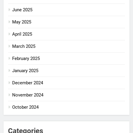
June 2025
May 2025
April 2025
March 2025
February 2025
January 2025
December 2024
November 2024
October 2024
Categories