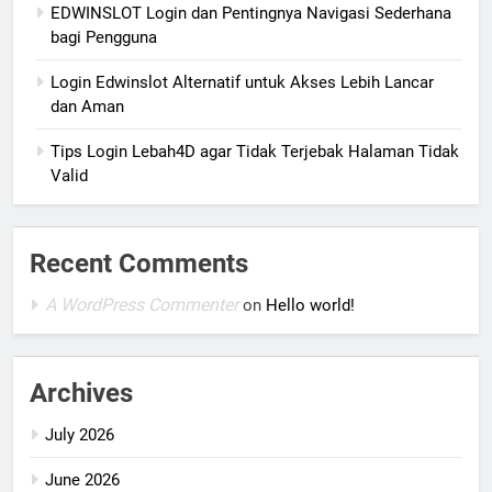
EDWINSLOT Login dan Pentingnya Navigasi Sederhana
bagi Pengguna
Login Edwinslot Alternatif untuk Akses Lebih Lancar
dan Aman
Tips Login Lebah4D agar Tidak Terjebak Halaman Tidak
Valid
Recent Comments
A WordPress Commenter
on
Hello world!
Archives
July 2026
June 2026