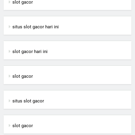
slot gacor
situs slot gacor hari ini
slot gacor hari ini
slot gacor
situs slot gacor
slot gacor