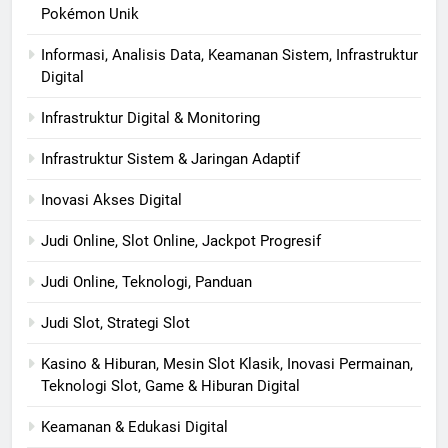
Pokémon Unik
Informasi, Analisis Data, Keamanan Sistem, Infrastruktur
Digital
Infrastruktur Digital & Monitoring
Infrastruktur Sistem & Jaringan Adaptif
Inovasi Akses Digital
Judi Online, Slot Online, Jackpot Progresif
Judi Online, Teknologi, Panduan
Judi Slot, Strategi Slot
Kasino & Hiburan, Mesin Slot Klasik, Inovasi Permainan,
Teknologi Slot, Game & Hiburan Digital
Keamanan & Edukasi Digital