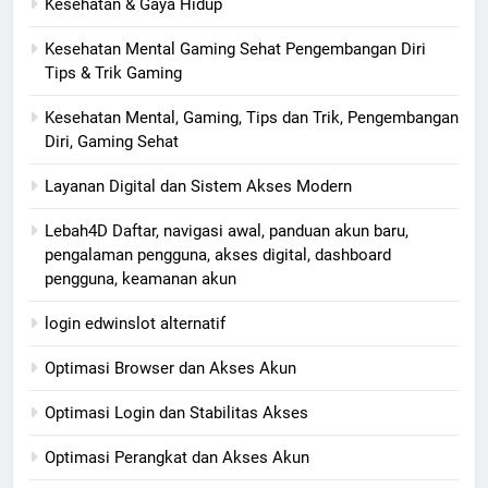
Kesehatan & Gaya Hidup
Kesehatan Mental Gaming Sehat Pengembangan Diri
Tips & Trik Gaming
Kesehatan Mental, Gaming, Tips dan Trik, Pengembangan
Diri, Gaming Sehat
Layanan Digital dan Sistem Akses Modern
Lebah4D Daftar, navigasi awal, panduan akun baru,
pengalaman pengguna, akses digital, dashboard
pengguna, keamanan akun
login edwinslot alternatif
Optimasi Browser dan Akses Akun
Optimasi Login dan Stabilitas Akses
Optimasi Perangkat dan Akses Akun