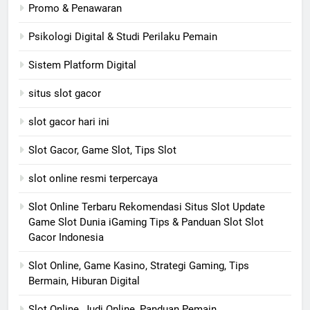
Promo & Penawaran
Psikologi Digital & Studi Perilaku Pemain
Sistem Platform Digital
situs slot gacor
slot gacor hari ini
Slot Gacor, Game Slot, Tips Slot
slot online resmi terpercaya
Slot Online Terbaru Rekomendasi Situs Slot Update
Game Slot Dunia iGaming Tips & Panduan Slot Slot
Gacor Indonesia
Slot Online, Game Kasino, Strategi Gaming, Tips
Bermain, Hiburan Digital
Slot Online, Judi Online, Panduan Pemain