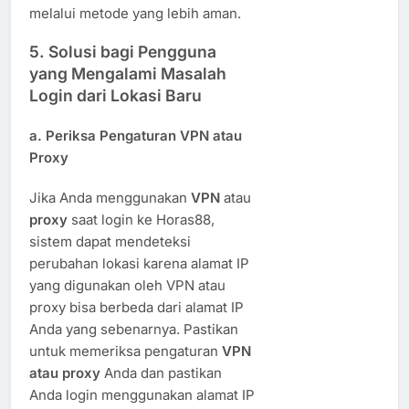
melalui metode yang lebih aman.
5. Solusi bagi Pengguna
yang Mengalami Masalah
Login dari Lokasi Baru
a.
Periksa Pengaturan VPN atau
Proxy
Jika Anda menggunakan
VPN
atau
proxy
saat login ke Horas88,
sistem dapat mendeteksi
perubahan lokasi karena alamat IP
yang digunakan oleh VPN atau
proxy bisa berbeda dari alamat IP
Anda yang sebenarnya. Pastikan
untuk memeriksa pengaturan
VPN
atau proxy
Anda dan pastikan
Anda login menggunakan alamat IP