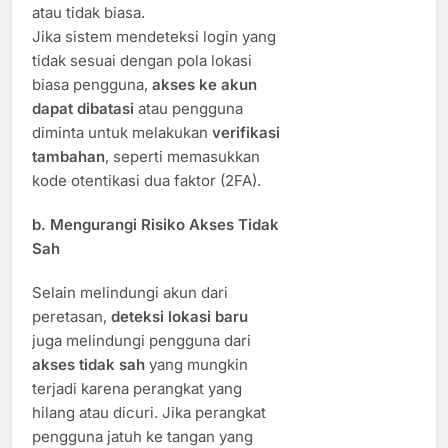
atau tidak biasa.
Jika sistem mendeteksi login yang
tidak sesuai dengan pola lokasi
biasa pengguna,
akses ke akun
dapat dibatasi
atau pengguna
diminta untuk melakukan
verifikasi
tambahan
, seperti memasukkan
kode otentikasi dua faktor (2FA).
b.
Mengurangi Risiko Akses Tidak
Sah
Selain melindungi akun dari
peretasan,
deteksi lokasi baru
juga melindungi pengguna dari
akses tidak sah
yang mungkin
terjadi karena perangkat yang
hilang atau dicuri. Jika perangkat
pengguna jatuh ke tangan yang