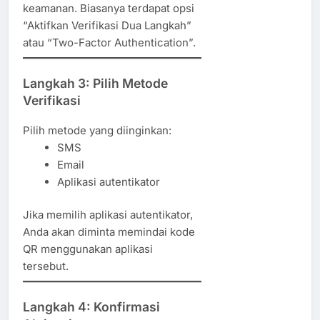
keamanan. Biasanya terdapat opsi
“Aktifkan Verifikasi Dua Langkah”
atau “Two-Factor Authentication”.
Langkah 3: Pilih Metode
Verifikasi
Pilih metode yang diinginkan:
SMS
Email
Aplikasi autentikator
Jika memilih aplikasi autentikator,
Anda akan diminta memindai kode
QR menggunakan aplikasi
tersebut.
Langkah 4: Konfirmasi