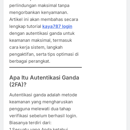
perlindungan maksimal tanpa
mengorbankan kenyamanan.
Artikel ini akan membahas secara
lengkap tutorial
kaya787 login
dengan autentikasi ganda untuk
keamanan maksimal, termasuk
cara kerja sistem, langkah
pengaktifan, serta tips optimasi di
berbagai perangkat.
Apa Itu Autentikasi Ganda
(2FA)?
Autentikasi ganda adalah metode
keamanan yang mengharuskan
pengguna melewati dua tahap
verifikasi sebelum berhasil login.
Biasanya terdiri dari:
1.Sesuatu yang Anda ketahui