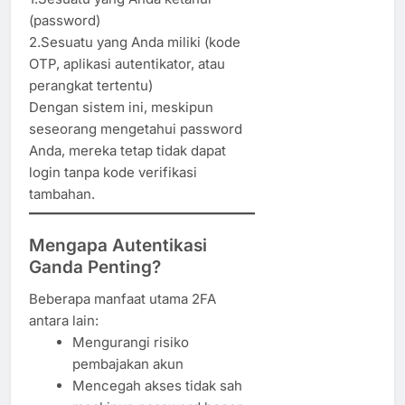
(password)
2.Sesuatu yang Anda miliki (kode
OTP, aplikasi autentikator, atau
perangkat tertentu)
Dengan sistem ini, meskipun
seseorang mengetahui password
Anda, mereka tetap tidak dapat
login tanpa kode verifikasi
tambahan.
Mengapa Autentikasi
Ganda Penting?
Beberapa manfaat utama 2FA
antara lain:
Mengurangi risiko
pembajakan akun
Mencegah akses tidak sah