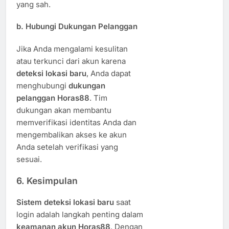
yang sah.
b.
Hubungi Dukungan Pelanggan
Jika Anda mengalami kesulitan
atau terkunci dari akun karena
deteksi lokasi baru
, Anda dapat
menghubungi
dukungan
pelanggan Horas88
. Tim
dukungan akan membantu
memverifikasi identitas Anda dan
mengembalikan akses ke akun
Anda setelah verifikasi yang
sesuai.
6. Kesimpulan
Sistem deteksi lokasi baru
saat
login adalah langkah penting dalam
keamanan akun Horas88
. Dengan