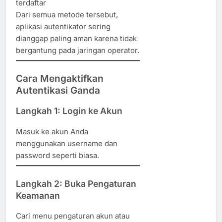
terdaftar
Dari semua metode tersebut,
aplikasi autentikator sering
dianggap paling aman karena tidak
bergantung pada jaringan operator.
Cara Mengaktifkan
Autentikasi Ganda
Langkah 1: Login ke Akun
Masuk ke akun Anda
menggunakan username dan
password seperti biasa.
Langkah 2: Buka Pengaturan
Keamanan
Cari menu pengaturan akun atau