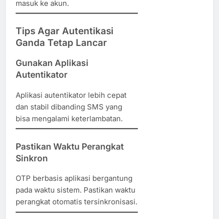
masuk ke akun.
Tips Agar Autentikasi
Ganda Tetap Lancar
Gunakan Aplikasi
Autentikator
Aplikasi autentikator lebih cepat
dan stabil dibanding SMS yang
bisa mengalami keterlambatan.
Pastikan Waktu Perangkat
Sinkron
OTP berbasis aplikasi bergantung
pada waktu sistem. Pastikan waktu
perangkat otomatis tersinkronisasi.