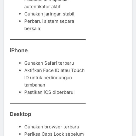
autentikator aktif
Gunakan jaringan stabil
Perbarui sistem secara
berkala
iPhone
Gunakan Safari terbaru
Aktifkan Face ID atau Touch
ID untuk perlindungan
tambahan
Pastikan iOS diperbarui
Desktop
Gunakan browser terbaru
Periksa Caps Lock sebelum