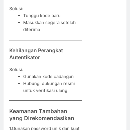
Solusi:
Tunggu kode baru
Masukkan segera setelah
diterima
Kehilangan Perangkat
Autentikator
Solusi:
Gunakan kode cadangan
Hubungi dukungan resmi
untuk verifikasi ulang
Keamanan Tambahan
yang Direkomendasikan
1.Gunakan password unik dan kuat