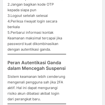
2.Jangan bagikan kode OTP
kepada siapa pun
3.Logout setelah selesai
4.Periksa riwayat login secara
berkala
5.Perbarui informasi kontak
Keamanan maksimal tercapai jika
password kuat dikombinasikan
dengan autentikasi ganda.
Peran Autentikasi Ganda
dalam Mencegah Suspensi
Sistem keamanan lebih cenderung
mengenali pengguna sah jika 2FA
aktif. Hal ini dapat mengurangi
risiko akun dibatasi akibat login
dari perangkat baru.