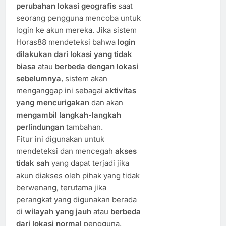
perubahan lokasi geografis
saat
seorang pengguna mencoba untuk
login ke akun mereka. Jika sistem
Horas88 mendeteksi bahwa
login
dilakukan dari lokasi yang tidak
biasa
atau
berbeda dengan lokasi
sebelumnya
, sistem akan
menganggap ini sebagai
aktivitas
yang mencurigakan
dan akan
mengambil langkah-langkah
perlindungan
tambahan.
Fitur ini digunakan untuk
mendeteksi dan mencegah
akses
tidak sah
yang dapat terjadi jika
akun diakses oleh pihak yang tidak
berwenang, terutama jika
perangkat yang digunakan berada
di
wilayah yang jauh
atau
berbeda
dari lokasi normal
pengguna.