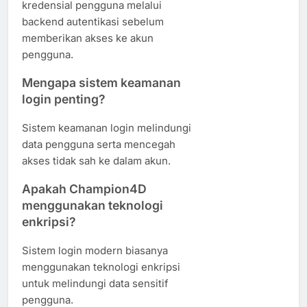
kredensial pengguna melalui
backend autentikasi sebelum
memberikan akses ke akun
pengguna.
Mengapa sistem keamanan
login penting?
Sistem keamanan login melindungi
data pengguna serta mencegah
akses tidak sah ke dalam akun.
Apakah Champion4D
menggunakan teknologi
enkripsi?
Sistem login modern biasanya
menggunakan teknologi enkripsi
untuk melindungi data sensitif
pengguna.