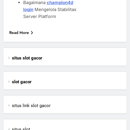
Bagaimana
champion4d
login
Mengelola Stabilitas
Server Platform
Read More
situs slot gacor
slot gacor
situs link slot gacor
situs slot