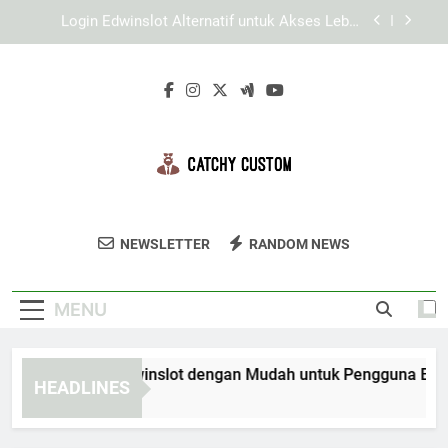
Skip
Login Edwinslot Alternatif untuk Akses Lebih
to
Lancar dan Aman
content
Cara Membuka TIARA4D Login melalui Mode
Penyamaran
Cara Daftar dan Login di Edwinslot dengan Mudah
untuk Pengguna Baru
EDWINSLOT Login dan Pentingnya Navigasi
Sederhana bagi Pengguna
Login Edwinslot Alternatif untuk Akses Lebih
Lancar dan Aman
Catchy Custom
Dapatkan T-Shirt Dan Merchandise Unik
NEWSLETTER
RANDOM NEWS
Dengan Desain Kustom Dari Catchy
Custom.
MENU
dan Login di Edwinslot dengan Mudah untuk Pengguna Baru
HEADLINES