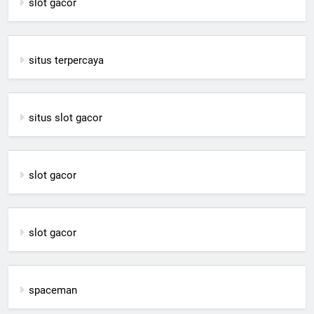
slot gacor
situs terpercaya
situs slot gacor
slot gacor
slot gacor
spaceman