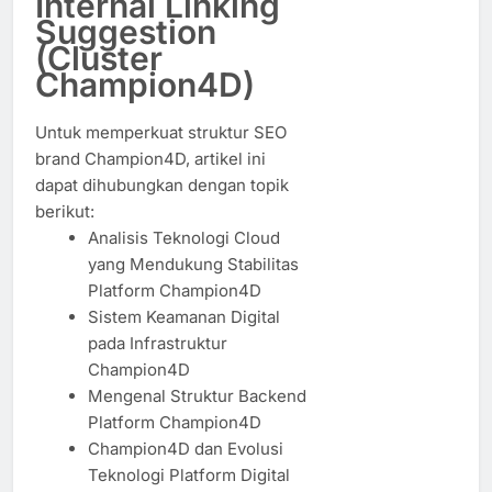
Internal Linking
Suggestion
(Cluster
Champion4D)
Untuk memperkuat struktur SEO
brand Champion4D, artikel ini
dapat dihubungkan dengan topik
berikut:
Analisis Teknologi Cloud
yang Mendukung Stabilitas
Platform Champion4D
Sistem Keamanan Digital
pada Infrastruktur
Champion4D
Mengenal Struktur Backend
Platform Champion4D
Champion4D dan Evolusi
Teknologi Platform Digital