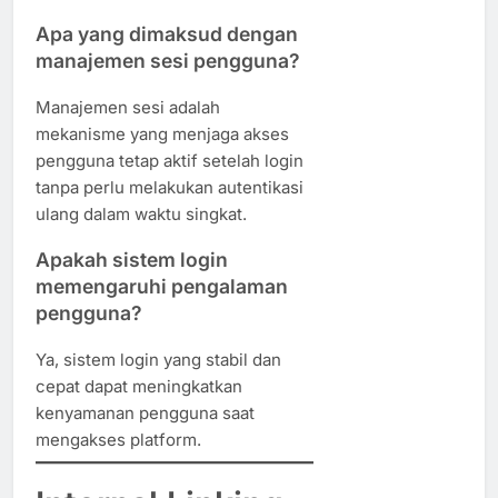
Apa yang dimaksud dengan
manajemen sesi pengguna?
Manajemen sesi adalah
mekanisme yang menjaga akses
pengguna tetap aktif setelah login
tanpa perlu melakukan autentikasi
ulang dalam waktu singkat.
Apakah sistem login
memengaruhi pengalaman
pengguna?
Ya, sistem login yang stabil dan
cepat dapat meningkatkan
kenyamanan pengguna saat
mengakses platform.