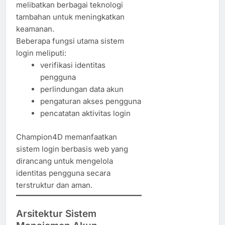
melibatkan berbagai teknologi
tambahan untuk meningkatkan
keamanan.
Beberapa fungsi utama sistem
login meliputi:
verifikasi identitas
pengguna
perlindungan data akun
pengaturan akses pengguna
pencatatan aktivitas login
Champion4D memanfaatkan
sistem login berbasis web yang
dirancang untuk mengelola
identitas pengguna secara
terstruktur dan aman.
Arsitektur Sistem