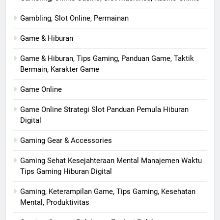
Gambling, Slot Online, Permainan
Game & Hiburan
Game & Hiburan, Tips Gaming, Panduan Game, Taktik
Bermain, Karakter Game
Game Online
Game Online Strategi Slot Panduan Pemula Hiburan
Digital
Gaming Gear & Accessories
Gaming Sehat Kesejahteraan Mental Manajemen Waktu
Tips Gaming Hiburan Digital
Gaming, Keterampilan Game, Tips Gaming, Kesehatan
Mental, Produktivitas