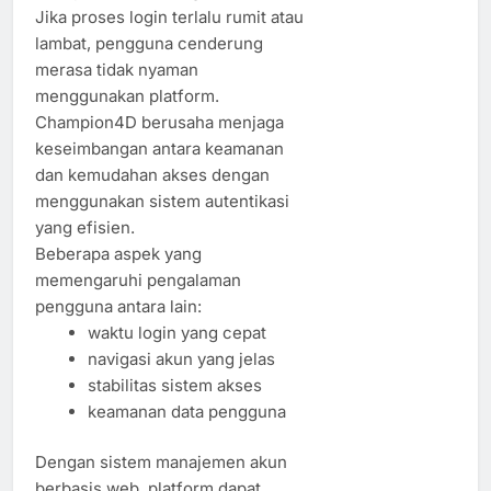
Jika proses login terlalu rumit atau
lambat, pengguna cenderung
merasa tidak nyaman
menggunakan platform.
Champion4D berusaha menjaga
keseimbangan antara keamanan
dan kemudahan akses dengan
menggunakan sistem autentikasi
yang efisien.
Beberapa aspek yang
memengaruhi pengalaman
pengguna antara lain:
waktu login yang cepat
navigasi akun yang jelas
stabilitas sistem akses
keamanan data pengguna
Dengan sistem manajemen akun
berbasis web, platform dapat