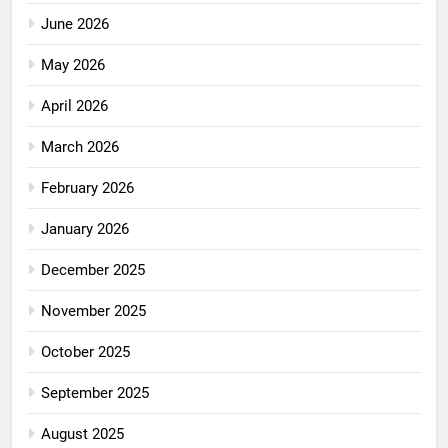
June 2026
May 2026
April 2026
March 2026
February 2026
January 2026
December 2025
November 2025
October 2025
September 2025
August 2025