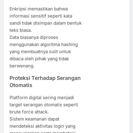
Enkripsi memastikan bahwa
informasi sensitif seperti kata
sandi tidak disimpan dalam bentuk
teks biasa.
Data biasanya diproses
menggunakan algoritma hashing
yang membuatnya sulit untuk
dibaca oleh pihak yang tidak
berwenang.
Proteksi Terhadap Serangan
Otomatis
Platform digital sering menjadi
target serangan otomatis seperti
brute force attack.
Sistem keamanan dapat
mendeteksi aktivitas login yang