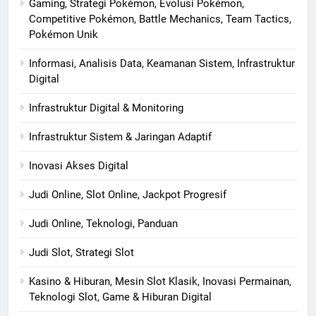
Gaming, Strategi Pokémon, Evolusi Pokémon,
Competitive Pokémon, Battle Mechanics, Team Tactics,
Pokémon Unik
Informasi, Analisis Data, Keamanan Sistem, Infrastruktur
Digital
Infrastruktur Digital & Monitoring
Infrastruktur Sistem & Jaringan Adaptif
Inovasi Akses Digital
Judi Online, Slot Online, Jackpot Progresif
Judi Online, Teknologi, Panduan
Judi Slot, Strategi Slot
Kasino & Hiburan, Mesin Slot Klasik, Inovasi Permainan,
Teknologi Slot, Game & Hiburan Digital