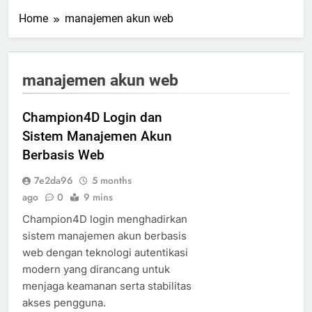
Home
manajemen akun web
manajemen akun web
Champion4D Login dan
Sistem Manajemen Akun
Berbasis Web
7e2da96
5 months
ago
0
9 mins
Champion4D login menghadirkan
sistem manajemen akun berbasis
web dengan teknologi autentikasi
modern yang dirancang untuk
menjaga keamanan serta stabilitas
akses pengguna.