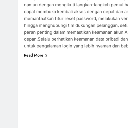
namun dengan mengikuti langkah-langkah pemuliha
dapat membuka kembali akses dengan cepat dan am
memanfaatkan fitur reset password, melakukan verif
hingga menghubungi tim dukungan pelanggan, seti
peran penting dalam memastikan keamanan akun A
depan.Selalu perhatikan keamanan data pribadi dan
untuk pengalaman login yang lebih nyaman dan be
Read More