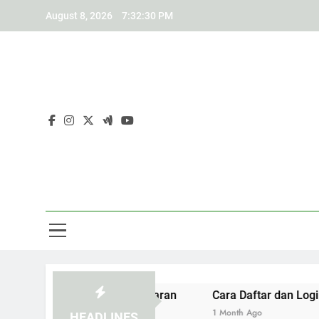
Skip
August 8, 2026
7:32:31 PM
to
content
Cat
Dapatkan 
alui Mode Penyamaran
Cara Daftar dan Login di Edwin
1 Month Ago
HEADLINES