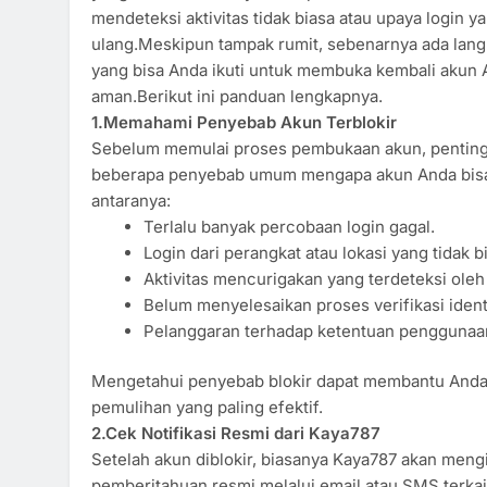
mendeteksi aktivitas tidak biasa atau upaya login y
ulang.Meskipun tampak rumit, sebenarnya ada lang
yang bisa Anda ikuti untuk membuka kembali akun
aman.Berikut ini panduan lengkapnya.
1.Memahami Penyebab Akun Terblokir
Sebelum memulai proses pembukaan akun, pentin
beberapa penyebab umum mengapa akun Anda bisa t
antaranya:
Terlalu banyak percobaan login gagal.
Login dari perangkat atau lokasi yang tidak b
Aktivitas mencurigakan yang terdeteksi ole
Belum menyelesaikan proses verifikasi ident
Pelanggaran terhadap ketentuan penggunaan
Mengetahui penyebab blokir dapat membantu Anda
pemulihan yang paling efektif.
2.Cek Notifikasi Resmi dari Kaya787
Setelah akun diblokir, biasanya Kaya787 akan meng
pemberitahuan resmi melalui email atau SMS terkai