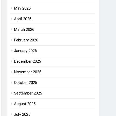
May 2026
April 2026
March 2026
February 2026
January 2026
December 2025
November 2025
October 2025
September 2025
August 2025
July 2025