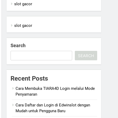
slot gacor
slot gacor
Search
SEARCH
Recent Posts
Cara Membuka TIARA4D Login melalui Mode
Penyamaran
Cara Daftar dan Login di Edwinslot dengan
Mudah untuk Pengguna Baru