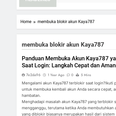
Home
membuka blokir akun Kaya787
membuka blokir akun Kaya787
Panduan Membuka Akun Kaya787 yan
Saat Login: Langkah Cepat dan Aman
7e2da96
1 Year Ago
0
5 Mins
Mengalami akun Kaya787 terblokir saat login?Ikuti 
untuk membuka kembali akun Anda secara cepat, a
hambatan.
Menghadapi masalah akun Kaya787 yang terblokir sa
mengganggu, terutama ketika Anda membutuhkan 
yang diblokir biasanya merupakan hasil dari siste