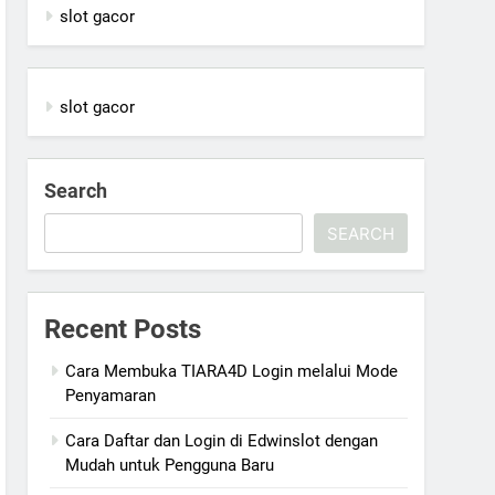
slot gacor
slot gacor
Search
SEARCH
Recent Posts
Cara Membuka TIARA4D Login melalui Mode
Penyamaran
Cara Daftar dan Login di Edwinslot dengan
Mudah untuk Pengguna Baru