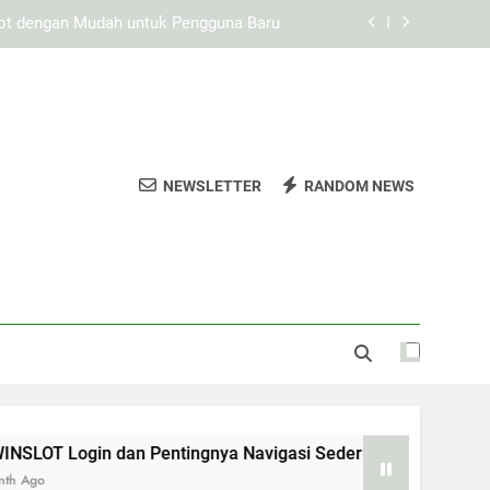
slot dengan Mudah untuk Pengguna Baru
ya Navigasi Sederhana bagi Pengguna
tif untuk Akses Lebih Lancar dan Aman
RA4D Login melalui Mode Penyamaran
NEWSLETTER
RANDOM NEWS
slot dengan Mudah untuk Pengguna Baru
ya Navigasi Sederhana bagi Pengguna
chy Custom.
tif untuk Akses Lebih Lancar dan Aman
n dan Pentingnya Navigasi Sederhana bagi Pengguna