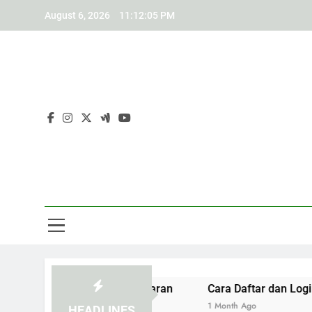
Skip
August 6, 2026
11:12:06 PM
to
content
Cat
Dapatkan 
alui Mode Penyamaran
Cara Daftar dan Login di Edwin
1 Month Ago
HEADLINES