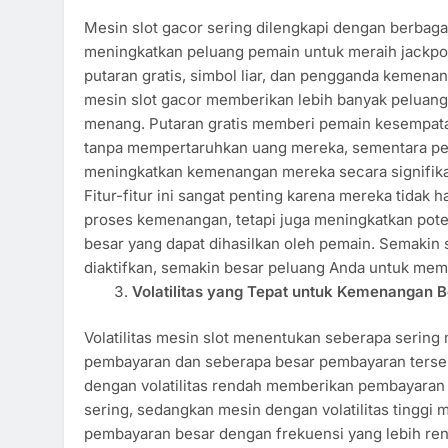
Mesin slot gacor sering dilengkapi dengan berbaga
meningkatkan peluang pemain untuk meraih jackpot. 
putaran gratis, simbol liar, dan pengganda kemena
mesin slot gacor memberikan lebih banyak peluang
menang. Putaran gratis memberi pemain kesempat
tanpa mempertaruhkan uang mereka, sementara p
meningkatkan kemenangan mereka secara signifik
Fitur-fitur ini sangat penting karena mereka tidak
proses kemenangan, tetapi juga meningkatkan pot
besar yang dapat dihasilkan oleh pemain. Semakin s
diaktifkan, semakin besar peluang Anda untuk me
Volatilitas yang Tepat untuk Kemenangan B
Volatilitas mesin slot menentukan seberapa serin
pembayaran dan seberapa besar pembayaran terseb
dengan volatilitas rendah memberikan pembayaran 
sering, sedangkan mesin dengan volatilitas tinggi
pembayaran besar dengan frekuensi yang lebih ren