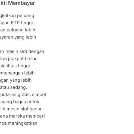
bukti Membayar
gkatkan peluang
ngan RTP tinggi.
an peluang lebih
yaran yang lebih
an mesin slot dengan
an jackpot besar,
latilitas tinggi
emenangan lebih
ngan yang lebih
 atau sedang.
putaran gratis, simbol
a yang bagus untuk
ih mesin slot gacor
karena mereka memberi
anpa meningkatkan