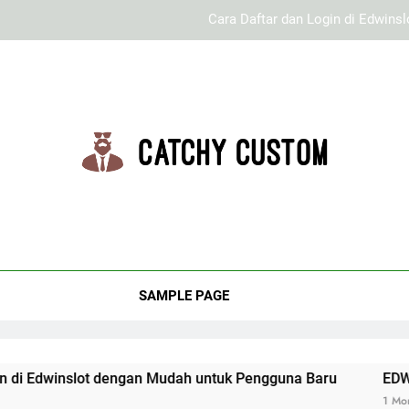
Cara Daftar dan Login di Edwin
EDWINSLOT Login dan Pentingn
Login Edwinslot Alterna
Cara Membuka TIA
Cara Daftar dan Login di Edwin
EDWINSLOT Login dan Pentingn
chy Custom
T-Shirt Dan Merchandise Unik Dengan Desain Kustom Dari Cat
Login Edwinslot Alterna
SAMPLE PAGE
slot dengan Mudah untuk Pengguna Baru
EDWINSLOT Logi
1 Month Ago