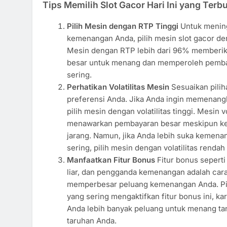
Tips Memilih Slot Gacor Hari Ini yang Ter
Pilih Mesin dengan RTP Tinggi
Untuk menin
kemenangan Anda, pilih mesin slot gacor de
Mesin dengan RTP lebih dari 96% memberik
besar untuk menang dan memperoleh pemba
sering.
Perhatikan Volatilitas Mesin
Sesuaikan pilih
preferensi Anda. Jika Anda ingin memenangk
pilih mesin dengan volatilitas tinggi. Mesin vo
menawarkan pembayaran besar meskipun k
jarang. Namun, jika Anda lebih suka kemena
sering, pilih mesin dengan volatilitas rendah
Manfaatkan Fitur Bonus
Fitur bonus seperti 
liar, dan pengganda kemenangan adalah car
memperbesar peluang kemenangan Anda. Pil
yang sering mengaktifkan fitur bonus ini, 
Anda lebih banyak peluang untuk menang t
taruhan Anda.