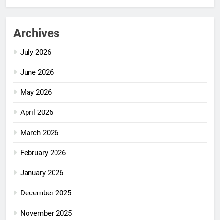
Archives
July 2026
June 2026
May 2026
April 2026
March 2026
February 2026
January 2026
December 2025
November 2025