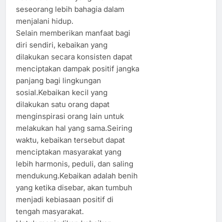
seseorang lebih bahagia dalam
menjalani hidup.
Selain memberikan manfaat bagi
diri sendiri, kebaikan yang
dilakukan secara konsisten dapat
menciptakan dampak positif jangka
panjang bagi lingkungan
sosial.Kebaikan kecil yang
dilakukan satu orang dapat
menginspirasi orang lain untuk
melakukan hal yang sama.Seiring
waktu, kebaikan tersebut dapat
menciptakan masyarakat yang
lebih harmonis, peduli, dan saling
mendukung.Kebaikan adalah benih
yang ketika disebar, akan tumbuh
menjadi kebiasaan positif di
tengah masyarakat.