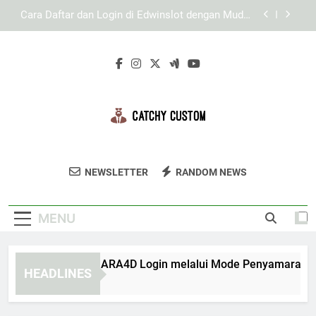
Skip
EDWINSLOT Login dan Pentingnya Navigasi
to
Sederhana bagi Pengguna
content
Login Edwinslot Alternatif untuk Akses Lebih
Lancar dan Aman
Cara Membuka TIARA4D Login melalui Mode
Penyamaran
Cara Daftar dan Login di Edwinslot dengan Mudah
untuk Pengguna Baru
EDWINSLOT Login dan Pentingnya Navigasi
Sederhana bagi Pengguna
Catchy Custom
Dapatkan T-Shirt Dan Merchandise Unik
Login Edwinslot Alternatif untuk Akses Lebih
NEWSLETTER
RANDOM NEWS
Lancar dan Aman
Dengan Desain Kustom Dari Catchy
Custom.
MENU
ara Membuka TIARA4D Login melalui Mode Penyamaran
HEADLINES
Month Ago