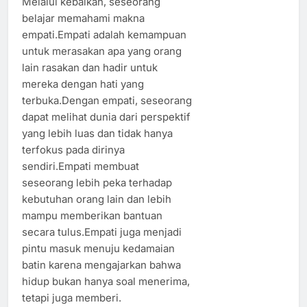
Melalui kebaikan, seseorang
belajar memahami makna
empati.Empati adalah kemampuan
untuk merasakan apa yang orang
lain rasakan dan hadir untuk
mereka dengan hati yang
terbuka.Dengan empati, seseorang
dapat melihat dunia dari perspektif
yang lebih luas dan tidak hanya
terfokus pada dirinya
sendiri.Empati membuat
seseorang lebih peka terhadap
kebutuhan orang lain dan lebih
mampu memberikan bantuan
secara tulus.Empati juga menjadi
pintu masuk menuju kedamaian
batin karena mengajarkan bahwa
hidup bukan hanya soal menerima,
tetapi juga memberi.