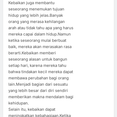
Kebaikan juga membantu
seseorang menemukan tujuan
hidup yang lebih jelas.Banyak
orang yang merasa kehilangan
arah atau tidak tahu apa yang harus
mereka capai dalam hidup.Namun
ketika seseorang mulai berbuat
baik, mereka akan merasakan rasa
berarti.Kebaikan memberi
seseorang alasan untuk bangun
setiap hari, karena mereka tahu
bahwa tindakan kecil mereka dapat
membawa perubahan bagi orang
lain.Menjadi bagian dari sesuatu
yang lebih besar dari diri sendiri
memberikan makna mendalam bagi
kehidupan.
Selain itu, kebaikan dapat
meningkatkan kebahagiaan.Ketika