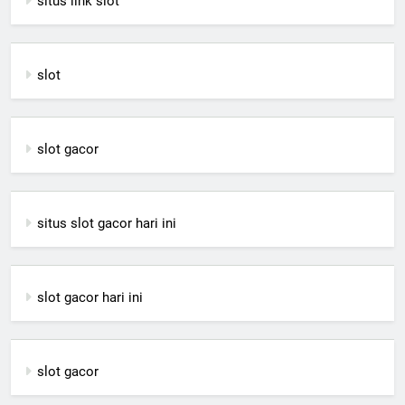
situs link slot
slot
slot gacor
situs slot gacor hari ini
slot gacor hari ini
slot gacor