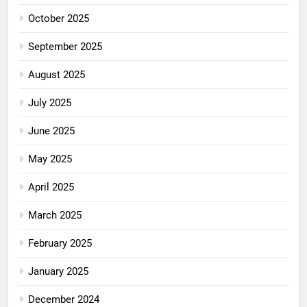
October 2025
September 2025
August 2025
July 2025
June 2025
May 2025
April 2025
March 2025
February 2025
January 2025
December 2024