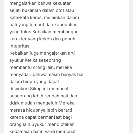
mengajarkan bahwa kekuatan
sejati bukanlah dalam otot atau
kata-kata keras, melainkan dalam
hati yang lembut dan kepedulian
yang tulus.Kebaikan membangun
karakter yang kokoh dan penuh
integritas.
Kebaikan juga mengajarkan arti
syukur.Ketika seseorang
membantu orang lain, mereka
menyadari bahwa masih banyak hal
dalam hidup yang dapat
disyukuri.Sikap ini membuat
seseorang lebih rendah hati dan
tidak mudah mengeluh.Mereka
merasa hidupnya lebih berarti
karena dapat bermanfaat bagi
orang lain.Syukur menciptakan
kedamaian batin yang membuat