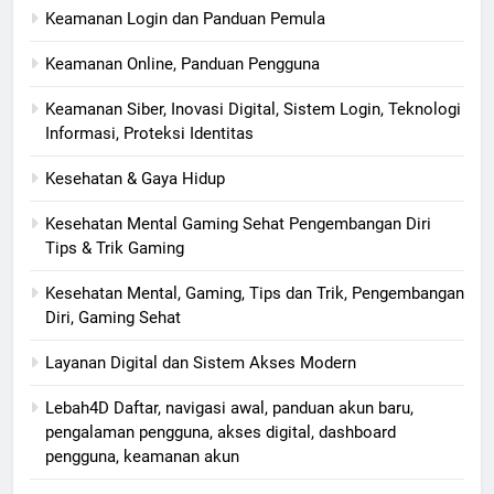
Keamanan Login dan Panduan Pemula
Keamanan Online, Panduan Pengguna
Keamanan Siber, Inovasi Digital, Sistem Login, Teknologi
Informasi, Proteksi Identitas
Kesehatan & Gaya Hidup
Kesehatan Mental Gaming Sehat Pengembangan Diri
Tips & Trik Gaming
Kesehatan Mental, Gaming, Tips dan Trik, Pengembangan
Diri, Gaming Sehat
Layanan Digital dan Sistem Akses Modern
Lebah4D Daftar, navigasi awal, panduan akun baru,
pengalaman pengguna, akses digital, dashboard
pengguna, keamanan akun