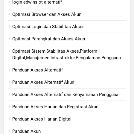
login edwinslot alternatif
Optimasi Browser dan Akses Akun
Optimasi Login dan Stabilitas Akses
Optimasi Perangkat dan Akses Akun
Optimasi Sistem,Stabilitas Akses,Platform
Digital,Manajemen Infrastruktur,Pengalaman Pengguna
Panduan Akses Alternatif
Panduan Akses Alternatif Akun
Panduan Akses Alternatif dan Kenyamanan Pengguna
Panduan Akses Harian dan Registrasi Akun
Panduan Akses Harian Digital
Panduan Akun