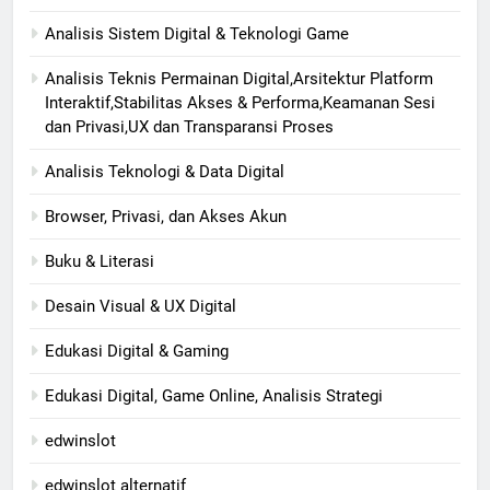
Analisis Sistem Digital & Teknologi Game
Analisis Teknis Permainan Digital,Arsitektur Platform
Interaktif,Stabilitas Akses & Performa,Keamanan Sesi
dan Privasi,UX dan Transparansi Proses
Analisis Teknologi & Data Digital
Browser, Privasi, dan Akses Akun
Buku & Literasi
Desain Visual & UX Digital
Edukasi Digital & Gaming
Edukasi Digital, Game Online, Analisis Strategi
edwinslot
edwinslot alternatif