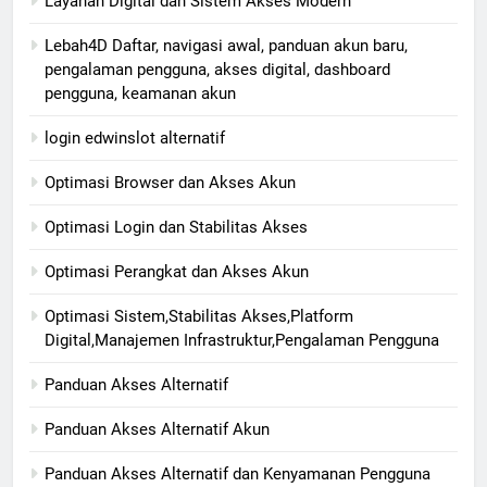
Layanan Digital dan Sistem Akses Modern
Lebah4D Daftar, navigasi awal, panduan akun baru,
pengalaman pengguna, akses digital, dashboard
pengguna, keamanan akun
login edwinslot alternatif
Optimasi Browser dan Akses Akun
Optimasi Login dan Stabilitas Akses
Optimasi Perangkat dan Akses Akun
Optimasi Sistem,Stabilitas Akses,Platform
Digital,Manajemen Infrastruktur,Pengalaman Pengguna
Panduan Akses Alternatif
Panduan Akses Alternatif Akun
Panduan Akses Alternatif dan Kenyamanan Pengguna