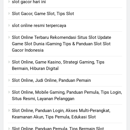
slot gacor hari ini
Slot Gacor, Game Slot, Tips Slot
slot online resmi terpercaya
Slot Online Terbaru Rekomendasi Situs Slot Update
Game Slot Dunia iGaming Tips & Panduan Slot Slot
Gacor Indonesia
Slot Online, Game Kasino, Strategi Gaming, Tips
Bermain, Hiburan Digital
Slot Online, Judi Online, Panduan Pemain
Slot Online, Mobile Gaming, Panduan Pemula, Tips Login,
Situs Resmi, Layanan Pelanggan
Slot Online, Panduan Login, Akses Multi-Perangkat,
Keamanan Akun, Tips Pemula, Edukasi Slot
Slot Online, Panduan Pemula, Tips Bermain Slot