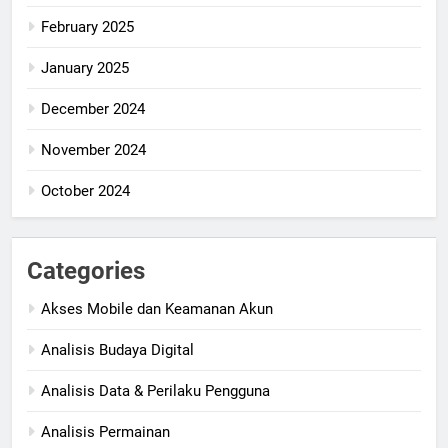
February 2025
January 2025
December 2024
November 2024
October 2024
Categories
Akses Mobile dan Keamanan Akun
Analisis Budaya Digital
Analisis Data & Perilaku Pengguna
Analisis Permainan​