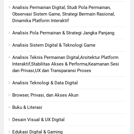
Analisis Permainan Digital, Studi Pola Permainan,
Observasi Sistem Game, Strategi Bermain Rasional,
Dinamika Platform Interaktif
Analisis Pola Permainan & Strategi Jangka Panjang
Analisis Sistem Digital & Teknologi Game
Analisis Teknis Permainan Digital,Arsitektur Platform
Interaktif,Stabilitas Akses & Performa,Keamanan Sesi
dan Privasi,UX dan Transparansi Proses
Analisis Teknologi & Data Digital
Browser, Privasi, dan Akses Akun
Buku & Literasi
Desain Visual & UX Digital
Edukasi Digital & Gaming