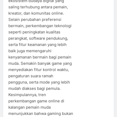
ekosistem budaya digital yang
saling terhubung antara pemain,
kreator, dan komunitas online.
Selain perubahan preferensi
bermain, perkembangan teknologi
seperti peningkatan kualitas
perangkat, software pendukung,
serta fitur keamanan yang lebih
baik juga memengaruhi
kenyamanan bermain bagi pemain
muda. Semakin banyak game yang
menyediakan fitur kontrol waktu,
pengaturan suara ramah
pengguna, serta mode yang lebih
mudah diakses bagi pemula.
Kesimpulannya, tren
perkembangan game online di
kalangan pemain muda
menunjukkan bahwa gaming bukan