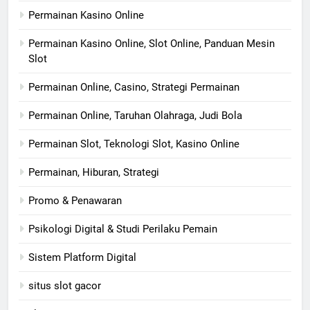
Permainan Kasino Online
Permainan Kasino Online, Slot Online, Panduan Mesin
Slot
Permainan Online, Casino, Strategi Permainan
Permainan Online, Taruhan Olahraga, Judi Bola
Permainan Slot, Teknologi Slot, Kasino Online
Permainan, Hiburan, Strategi
Promo & Penawaran
Psikologi Digital & Studi Perilaku Pemain
Sistem Platform Digital
situs slot gacor