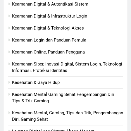
Keamanan Digital & Autentikasi Sistem
Keamanan Digital & Infrastruktur Login
Keamanan Digital & Teknologi Akses
Keamanan Login dan Panduan Pemula
Keamanan Online, Panduan Pengguna
Keamanan Siber, Inovasi Digital, Sistem Login, Teknologi
Informasi, Proteksi Identitas
Kesehatan & Gaya Hidup
Kesehatan Mental Gaming Sehat Pengembangan Diri
Tips & Trik Gaming
Kesehatan Mental, Gaming, Tips dan Trik, Pengembangan
Diri, Gaming Sehat