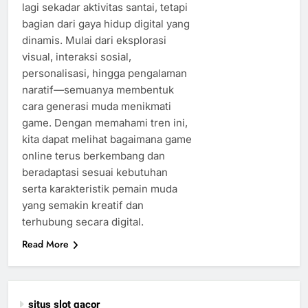
lagi sekadar aktivitas santai, tetapi
bagian dari gaya hidup digital yang
dinamis. Mulai dari eksplorasi
visual, interaksi sosial,
personalisasi, hingga pengalaman
naratif—semuanya membentuk
cara generasi muda menikmati
game. Dengan memahami tren ini,
kita dapat melihat bagaimana game
online terus berkembang dan
beradaptasi sesuai kebutuhan
serta karakteristik pemain muda
yang semakin kreatif dan
terhubung secara digital.
Read More
situs slot gacor