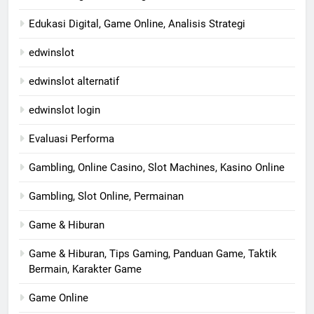
Edukasi Digital, Game Online, Analisis Strategi
edwinslot
edwinslot alternatif
edwinslot login
Evaluasi Performa
Gambling, Online Casino, Slot Machines, Kasino Online
Gambling, Slot Online, Permainan
Game & Hiburan
Game & Hiburan, Tips Gaming, Panduan Game, Taktik
Bermain, Karakter Game
Game Online