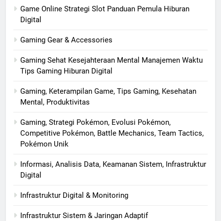
Game Online Strategi Slot Panduan Pemula Hiburan
Digital
Gaming Gear & Accessories
Gaming Sehat Kesejahteraan Mental Manajemen Waktu
Tips Gaming Hiburan Digital
Gaming, Keterampilan Game, Tips Gaming, Kesehatan
Mental, Produktivitas
Gaming, Strategi Pokémon, Evolusi Pokémon,
Competitive Pokémon, Battle Mechanics, Team Tactics,
Pokémon Unik
Informasi, Analisis Data, Keamanan Sistem, Infrastruktur
Digital
Infrastruktur Digital & Monitoring
Infrastruktur Sistem & Jaringan Adaptif