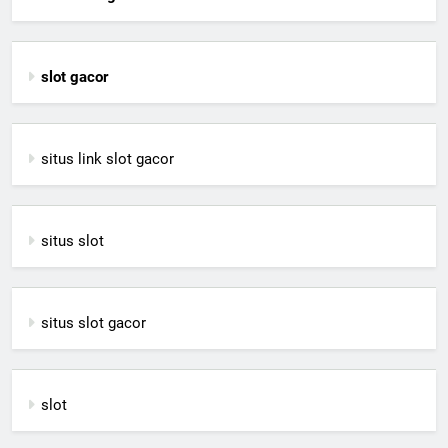
slot gacor
situs link slot gacor
situs slot
situs slot gacor
slot