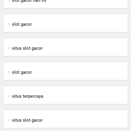
slot gacor hari ini
slot gacor
situs slot gacor
slot gacor
situs terpercaya
situs slot gacor