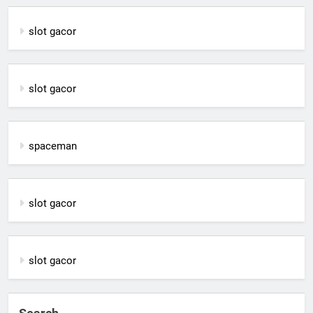
slot gacor
slot gacor
spaceman
slot gacor
slot gacor