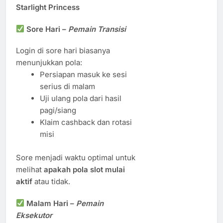
Starlight Princess
Sore Hari –
Pemain Transisi
Login di sore hari biasanya
menunjukkan pola:
Persiapan masuk ke sesi
serius di malam
Uji ulang pola dari hasil
pagi/siang
Klaim cashback dan rotasi
misi
Sore menjadi waktu optimal untuk
melihat
apakah pola slot mulai
aktif
atau tidak.
Malam Hari –
Pemain
Eksekutor