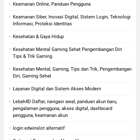
Keamanan Online, Panduan Pengguna
Keamanan Siber, Inovasi Digital, Sistem Login, Teknologi
Informasi, Proteksi Identitas
Kesehatan & Gaya Hidup
Kesehatan Mental Gaming Sehat Pengembangan Diri
Tips & Trik Gaming
Kesehatan Mental, Gaming, Tips dan Trik, Pengembangan
Diri, Gaming Sehat
Layanan Digital dan Sistem Akses Modern
Lebah4D Daftar, navigasi awal, panduan akun baru,
pengalaman pengguna, akses digital, dashboard
pengguna, keamanan akun
login edwinslot alternatif