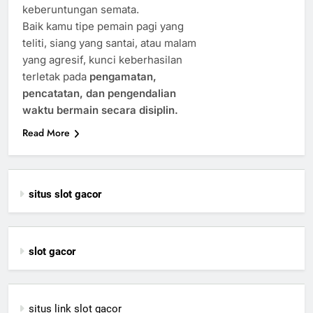
keberuntungan semata.
Baik kamu tipe pemain pagi yang
teliti, siang yang santai, atau malam
yang agresif, kunci keberhasilan
terletak pada
pengamatan,
pencatatan, dan pengendalian
waktu bermain secara disiplin.
Read More
situs slot gacor
slot gacor
situs link slot gacor