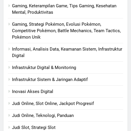
Gaming, Keterampilan Game, Tips Gaming, Kesehatan
Mental, Produktivitas
Gaming, Strategi Pokémon, Evolusi Pokémon,
Competitive Pokémon, Battle Mechanics, Team Tactics,
Pokémon Unik
Informasi, Analisis Data, Keamanan Sistem, Infrastruktur
Digital
Infrastruktur Digital & Monitoring
Infrastruktur Sistem & Jaringan Adaptif
Inovasi Akses Digital
Judi Online, Slot Online, Jackpot Progresif
Judi Online, Teknologi, Panduan
Judi Slot, Strategi Slot