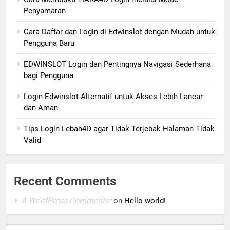
Penyamaran
Cara Daftar dan Login di Edwinslot dengan Mudah untuk
Pengguna Baru
EDWINSLOT Login dan Pentingnya Navigasi Sederhana
bagi Pengguna
Login Edwinslot Alternatif untuk Akses Lebih Lancar
dan Aman
Tips Login Lebah4D agar Tidak Terjebak Halaman Tidak
Valid
Recent Comments
A WordPress Commenter
on
Hello world!