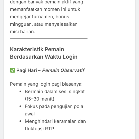
dengan banyak pemain aktif yang
memanfaatkan momen ini untuk
mengejar turnamen, bonus
mingguan, atau menyelesaikan
misi harian.
Karakteristik Pemain
Berdasarkan Waktu Login
Pagi Hari –
Pemain Observatif
Pemain yang login pagi biasanya:
Bermain dalam sesi singkat
(15–30 menit)
Fokus pada pengujian pola
awal
Menghindari keramaian dan
fluktuasi RTP