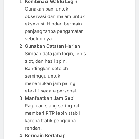
Kombinasi Waktu Login
Gunakan pagi untuk
observasi dan malam untuk
eksekusi. Hindari bermain
panjang tanpa pengamatan
sebelumnya.
Gunakan Catatan Harian
Simpan data jam login, jenis
slot, dan hasil spin.
Bandingkan setelah
seminggu untuk
menemukan jam paling
efektif secara personal.
Manfaatkan Jam Sepi
Pagi dan siang sering kali
memberi RTP lebih stabil
karena trafik pengguna
rendah.
Bermain Bertahap