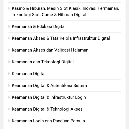
Kasino & Hiburan, Mesin Slot Klasik, Inovasi Permainan,
Teknologi Slot, Game & Hiburan Digital
Keamanan & Edukasi Digital
Keamanan Akses & Tata Kelola Infrastruktur Digital
Keamanan Akses dan Validasi Halaman
Keamanan dan Teknologi Digital
Keamanan Digital
Keamanan Digital & Autentikasi Sistem
Keamanan Digital & Infrastruktur Login
Keamanan Digital & Teknologi Akses
Keamanan Login dan Panduan Pemula