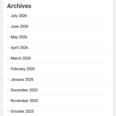
Archives
July 2026
June 2026
May 2026
April 2026
March 2026
February 2026
January 2026
December 2025
November 2025
October 2025