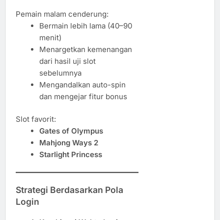
Pemain malam cenderung:
Bermain lebih lama (40–90
menit)
Menargetkan kemenangan
dari hasil uji slot
sebelumnya
Mengandalkan auto-spin
dan mengejar fitur bonus
Slot favorit:
Gates of Olympus
Mahjong Ways 2
Starlight Princess
Strategi Berdasarkan Pola
Login