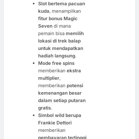
Slot bertema pacuan
kuda
, menampilkan
fitur bonus Magic
Seven
di mana
pemain bisa
memilih
lokasi di trek balap
untuk mendapatkan
hadiah langsung
.
Mode free spins
memberikan
ekstra
multiplier
,
memberikan
potensi
kemenangan besar
dalam setiap putaran
gratis
.
Simbol wild berupa
Frankie Dettori
memberikan
pembayaran tertinggi