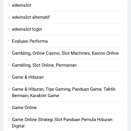
edwinslot
edwinslot alternatif
edwinslot login
Evaluasi Performa
Gambling, Online Casino, Slot Machines, Kasino Online
Gambling, Slot Online, Permainan
Game & Hiburan
Game & Hiburan, Tips Gaming, Panduan Game, Taktik
Bermain, Karakter Game
Game Online
Game Online Strategi Slot Panduan Pemula Hiburan
Digital