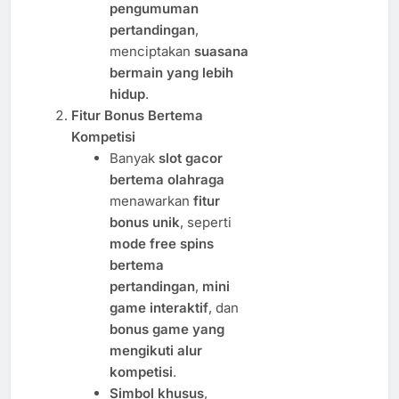
pengumuman
pertandingan
,
menciptakan
suasana
bermain yang lebih
hidup
.
Fitur Bonus Bertema
Kompetisi
Banyak
slot gacor
bertema olahraga
menawarkan
fitur
bonus unik
, seperti
mode free spins
bertema
pertandingan
,
mini
game interaktif
, dan
bonus game yang
mengikuti alur
kompetisi
.
Simbol khusus
,