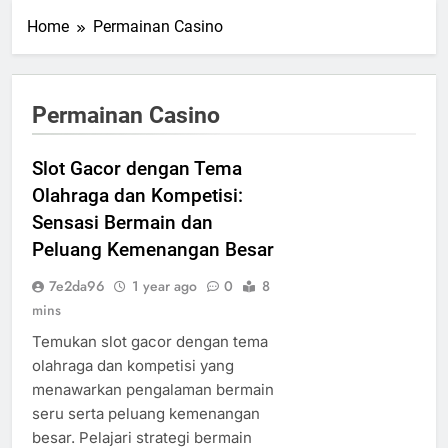
Home
Permainan Casino
Permainan Casino
Slot Gacor dengan Tema
Olahraga dan Kompetisi:
Sensasi Bermain dan
Peluang Kemenangan Besar
7e2da96
1 year ago
0
8
mins
Temukan slot gacor dengan tema
olahraga dan kompetisi yang
menawarkan pengalaman bermain
seru serta peluang kemenangan
besar. Pelajari strategi bermain