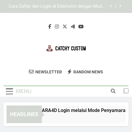
Skip
EDWINSLOT Login dan Pentingnya Navigasi
to
Sederhana bagi Pengguna
content
Login Edwinslot Alternatif untuk Akses Lebih
Lancar dan Aman
Cara Membuka TIARA4D Login melalui Mode
Penyamaran
Cara Daftar dan Login di Edwinslot dengan Mudah
untuk Pengguna Baru
EDWINSLOT Login dan Pentingnya Navigasi
Sederhana bagi Pengguna
Catchy Custom
Dapatkan T-Shirt Dan Merchandise Unik
Login Edwinslot Alternatif untuk Akses Lebih
NEWSLETTER
RANDOM NEWS
Lancar dan Aman
Dengan Desain Kustom Dari Catchy
Custom.
MENU
ara Membuka TIARA4D Login melalui Mode Penyamaran
HEADLINES
Month Ago