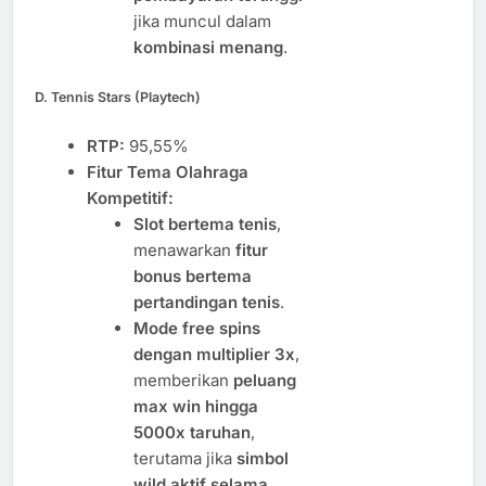
jika muncul dalam
kombinasi menang
.
D. Tennis Stars (Playtech)
RTP:
95,55%
Fitur Tema Olahraga
Kompetitif:
Slot bertema tenis
,
menawarkan
fitur
bonus bertema
pertandingan tenis
.
Mode free spins
dengan multiplier 3x
,
memberikan
peluang
max win hingga
5000x taruhan
,
terutama jika
simbol
wild aktif selama