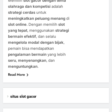
Memilih
slot gacor dengan tema
olahraga dan kompetisi
adalah
strategi cerdas
untuk
meningkatkan peluang menang
di
slot online
. Dengan memilih
slot
yang tepat
, menggunakan
strategi
bermain efektif
, dan selalu
mengelola modal dengan bijak
,
pemain bisa mendapatkan
pengalaman bermain
yang lebih
seru
,
menyenangkan
, dan
menguntungkan
.
Read More
situs slot gacor