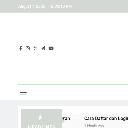
Skip
August 7, 2026
12:30:11 PM
to
content
Cat
Dapatkan 
ui Mode Penyamaran
Cara Daftar dan Login di Edwins
1 Month Ago
HEADLINES