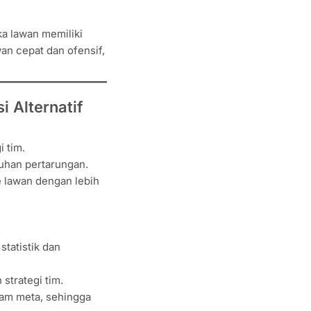
ka lawan memiliki
awan cepat dan ofensif,
i Alternatif
i tim.
han pertarungan.
 lawan dengan lebih
atistik dan
strategi tim.
lam meta, sehingga