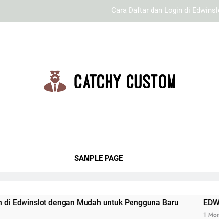
Cara Daftar dan Login di Edwin
EDWINSLOT Login dan Pentingn
Login Edwinslot Alterna
Cara Membuka TIA
Cara Daftar dan Login di Edwin
EDWINSLOT Login dan Pentingn
chy Custom
T-Shirt Dan Merchandise Unik Dengan Desain Kustom Dari Cat
Login Edwinslot Alterna
SAMPLE PAGE
lot dengan Mudah untuk Pengguna Baru
EDWINSLOT Login
1 Month Ago