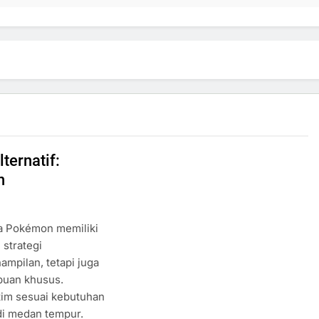
ternatif:
n
a Pokémon memiliki
 strategi
ampilan, tetapi juga
puan khusus.
tim sesuai kebutuhan
 di medan tempur.