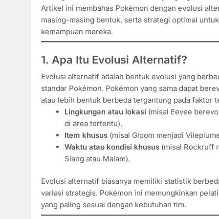
Artikel ini membahas Pokémon dengan evolusi alter
masing-masing bentuk, serta strategi optimal unt
kemampuan mereka.
1. Apa Itu Evolusi Alternatif?
Evolusi alternatif adalah bentuk evolusi yang berbe
standar Pokémon. Pokémon yang sama dapat berev
atau lebih bentuk berbeda tergantung pada faktor te
Lingkungan atau lokasi
(misal Eevee berevo
di area tertentu).
Item khusus
(misal Gloom menjadi Vileplume
Waktu atau kondisi khusus
(misal Rockruff 
Siang atau Malam).
Evolusi alternatif biasanya memiliki statistik berb
variasi strategis. Pokémon ini memungkinkan pelati
yang paling sesuai dengan kebutuhan tim.