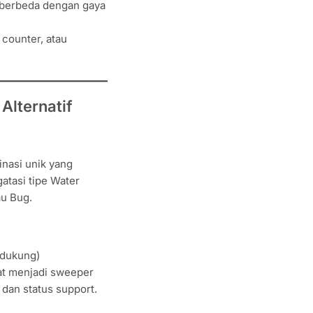
k berbeda dengan gaya
counter, atau
Alternatif
inasi unik yang
atasi tipe Water
au Bug.
ndukung)
at menjadi sweeper
dan status support.