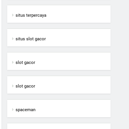
situs terpercaya
situs slot gacor
slot gacor
slot gacor
spaceman