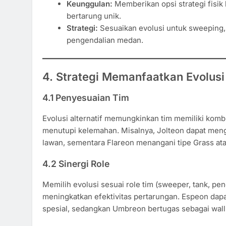
Keunggulan:
Memberikan opsi strategi fisi
bertarung unik.
Strategi:
Sesuaikan evolusi untuk sweeping, 
pengendalian medan.
4. Strategi Memanfaatkan Evolusi 
4.1 Penyesuaian Tim
Evolusi alternatif memungkinkan tim memiliki komb
menutupi kelemahan. Misalnya, Jolteon dapat meng
lawan, sementara Flareon menangani tipe Grass at
4.2 Sinergi Role
Memilih evolusi sesuai role tim (sweeper, tank, pe
meningkatkan efektivitas pertarungan. Espeon dap
spesial, sedangkan Umbreon bertugas sebagai wall 