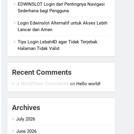
EDWINSLOT Login dan Pentingnya Navigasi
Sederhana bagi Pengguna
Login Edwinslot Alternatif untuk Akses Lebih
Lancar dan Aman
Tips Login Lebah4D agar Tidak Terjebak
Halaman Tidak Valid
Recent Comments
A WordPress Commenter
on
Hello world!
Archives
July 2026
June 2026