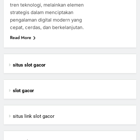
tren teknologi, melainkan elemen
strategis dalam menciptakan
pengalaman digital modern yang
cepat, cerdas, dan berkelanjutan.
Read More
situs slot gacor
slot gacor
situs link slot gacor