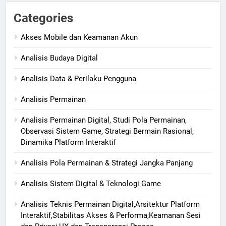
Categories
Akses Mobile dan Keamanan Akun
Analisis Budaya Digital
Analisis Data & Perilaku Pengguna
Analisis Permainan​
Analisis Permainan Digital, Studi Pola Permainan,
Observasi Sistem Game, Strategi Bermain Rasional,
Dinamika Platform Interaktif
Analisis Pola Permainan & Strategi Jangka Panjang
Analisis Sistem Digital & Teknologi Game
Analisis Teknis Permainan Digital,Arsitektur Platform
Interaktif,Stabilitas Akses & Performa,Keamanan Sesi