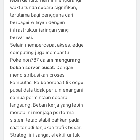
waktu tunda secara signifikan,
terutama bagi pengguna dari
berbagai wilayah dengan
infrastruktur jaringan yang
bervariasi.
Selain mempercepat akses, edge
computing juga membantu
Pokemon787 dalam
mengurangi
beban server pusat
. Dengan
mendistribusikan proses
komputasi ke beberapa titik edge,
pusat data tidak perlu menangani
semua permintaan secara
langsung. Beban kerja yang lebih
merata ini menjaga performa
sistem tetap stabil bahkan pada
saat terjadi lonjakan trafik besar.
Strategi ini sangat efektif untuk