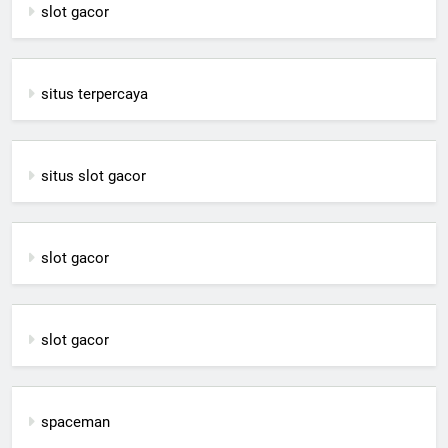
slot gacor
situs terpercaya
situs slot gacor
slot gacor
slot gacor
spaceman