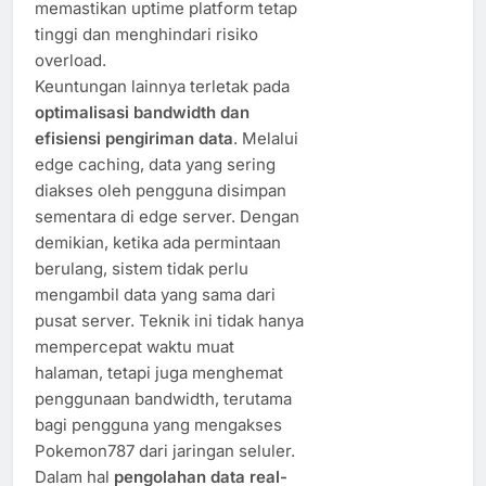
memastikan uptime platform tetap
tinggi dan menghindari risiko
overload.
Keuntungan lainnya terletak pada
optimalisasi bandwidth dan
efisiensi pengiriman data
. Melalui
edge caching, data yang sering
diakses oleh pengguna disimpan
sementara di edge server. Dengan
demikian, ketika ada permintaan
berulang, sistem tidak perlu
mengambil data yang sama dari
pusat server. Teknik ini tidak hanya
mempercepat waktu muat
halaman, tetapi juga menghemat
penggunaan bandwidth, terutama
bagi pengguna yang mengakses
Pokemon787 dari jaringan seluler.
Dalam hal
pengolahan data real-