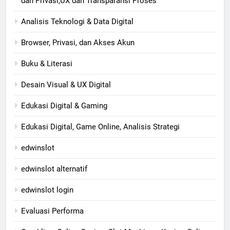
dan Privasi,UX dan Transparansi Proses
Analisis Teknologi & Data Digital
Browser, Privasi, dan Akses Akun
Buku & Literasi
Desain Visual & UX Digital
Edukasi Digital & Gaming
Edukasi Digital, Game Online, Analisis Strategi
edwinslot
edwinslot alternatif
edwinslot login
Evaluasi Performa