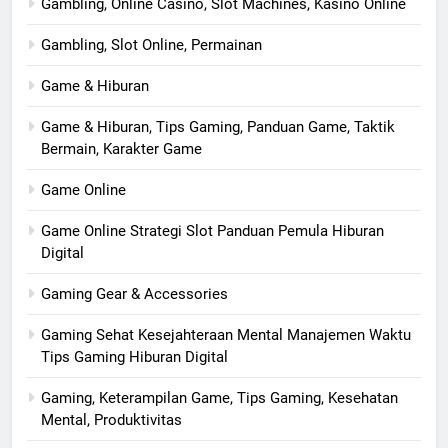
Gambling, Online Casino, Slot Machines, Kasino Online
Gambling, Slot Online, Permainan
Game & Hiburan
Game & Hiburan, Tips Gaming, Panduan Game, Taktik
Bermain, Karakter Game
Game Online
Game Online Strategi Slot Panduan Pemula Hiburan
Digital
Gaming Gear & Accessories
Gaming Sehat Kesejahteraan Mental Manajemen Waktu
Tips Gaming Hiburan Digital
Gaming, Keterampilan Game, Tips Gaming, Kesehatan
Mental, Produktivitas