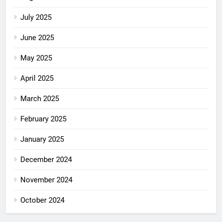
July 2025
June 2025
May 2025
April 2025
March 2025
February 2025
January 2025
December 2024
November 2024
October 2024