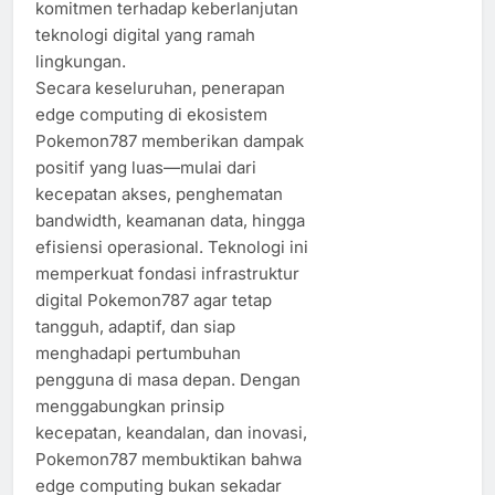
komitmen terhadap keberlanjutan
teknologi digital yang ramah
lingkungan.
Secara keseluruhan, penerapan
edge computing di ekosistem
Pokemon787 memberikan dampak
positif yang luas—mulai dari
kecepatan akses, penghematan
bandwidth, keamanan data, hingga
efisiensi operasional. Teknologi ini
memperkuat fondasi infrastruktur
digital Pokemon787 agar tetap
tangguh, adaptif, dan siap
menghadapi pertumbuhan
pengguna di masa depan. Dengan
menggabungkan prinsip
kecepatan, keandalan, dan inovasi,
Pokemon787 membuktikan bahwa
edge computing bukan sekadar