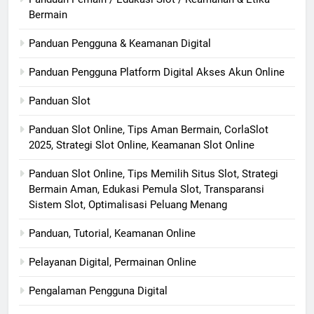
Bermain
Panduan Pengguna & Keamanan Digital
Panduan Pengguna Platform Digital Akses Akun Online
Panduan Slot
Panduan Slot Online, Tips Aman Bermain, CorlaSlot
2025, Strategi Slot Online, Keamanan Slot Online
Panduan Slot Online, Tips Memilih Situs Slot, Strategi
Bermain Aman, Edukasi Pemula Slot, Transparansi
Sistem Slot, Optimalisasi Peluang Menang
Panduan, Tutorial, Keamanan Online
Pelayanan Digital, Permainan Online
Pengalaman Pengguna Digital