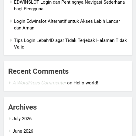
EDWINSLOT Login dan Pentingnya Navigasi Sederhana
bagi Pengguna
Login Edwinslot Alternatif untuk Akses Lebih Lancar
dan Aman
Tips Login Lebah4D agar Tidak Terjebak Halaman Tidak
Valid
Recent Comments
A WordPress Commenter
on
Hello world!
Archives
July 2026
June 2026