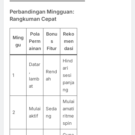
Perbandingan Mingguan:
Rangkuman Cepat
Pola
Bonu
Reko
Ming
Perm
s
men
gu
ainan
Fitur
dasi
Hind
Datar
ari
,
Rend
1
sesi
lamb
ah
panja
at
ng
Mulai
Mulai
Seda
amati
2
aktif
ng
ritme
spin
Guna