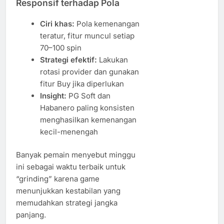
Responsif terhadap Pola
Ciri khas:
Pola kemenangan
teratur, fitur muncul setiap
70–100 spin
Strategi efektif:
Lakukan
rotasi provider dan gunakan
fitur Buy jika diperlukan
Insight:
PG Soft dan
Habanero paling konsisten
menghasilkan kemenangan
kecil-menengah
Banyak pemain menyebut minggu
ini sebagai waktu terbaik untuk
“grinding” karena game
menunjukkan kestabilan yang
memudahkan strategi jangka
panjang.