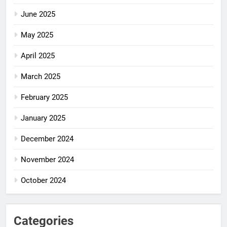
June 2025
May 2025
April 2025
March 2025
February 2025
January 2025
December 2024
November 2024
October 2024
Categories