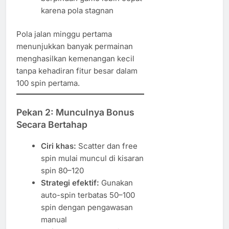
karena pola stagnan
Pola jalan minggu pertama
menunjukkan banyak permainan
menghasilkan kemenangan kecil
tanpa kehadiran fitur besar dalam
100 spin pertama.
Pekan 2: Munculnya Bonus
Secara Bertahap
Ciri khas:
Scatter dan free
spin mulai muncul di kisaran
spin 80–120
Strategi efektif:
Gunakan
auto-spin terbatas 50–100
spin dengan pengawasan
manual