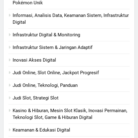
Pokémon Unik
Informasi, Analisis Data, Keamanan Sistem, Infrastruktur
Digital
Infrastruktur Digital & Monitoring
Infrastruktur Sistem & Jaringan Adaptif
Inovasi Akses Digital
Judi Online, Slot Online, Jackpot Progresif
Judi Online, Teknologi, Panduan
Judi Slot, Strategi Slot
Kasino & Hiburan, Mesin Slot Klasik, Inovasi Permainan,
Teknologi Slot, Game & Hiburan Digital
Keamanan & Edukasi Digital