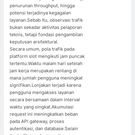
penurunan throughput, hingga
potensi terjadinya kegagalan
layanan.Sebab itu, observasi trafik
bukan sekadar aktivitas pelaporan
teknis, tetapi fondasi pengambilan
keputusan arsitektural.
Secara umum, pola trafik pada
platform slot mengikuti jam puncak
tertentu.Waktu malam hari setelah
jam kerja merupakan rentang di
mana jumlah pengguna meningkat
signifikan.Lonjakan terjadi karena
pengguna mengakses layanan
secara bersamaan dalam interval
waktu yang singkat.Akumulasi
request ini meningkatkan beban
pada API gateway, proses
autentikasi, dan database.Selain