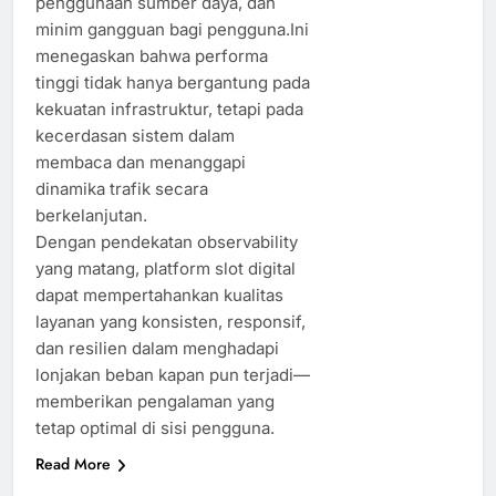
penggunaan sumber daya, dan
minim gangguan bagi pengguna.Ini
menegaskan bahwa performa
tinggi tidak hanya bergantung pada
kekuatan infrastruktur, tetapi pada
kecerdasan sistem dalam
membaca dan menanggapi
dinamika trafik secara
berkelanjutan.
Dengan pendekatan observability
yang matang, platform slot digital
dapat mempertahankan kualitas
layanan yang konsisten, responsif,
dan resilien dalam menghadapi
lonjakan beban kapan pun terjadi—
memberikan pengalaman yang
tetap optimal di sisi pengguna.
Read More