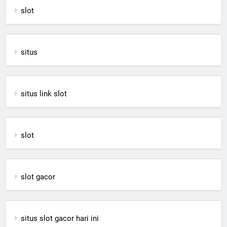
slot
situs
situs link slot
slot
slot gacor
situs slot gacor hari ini