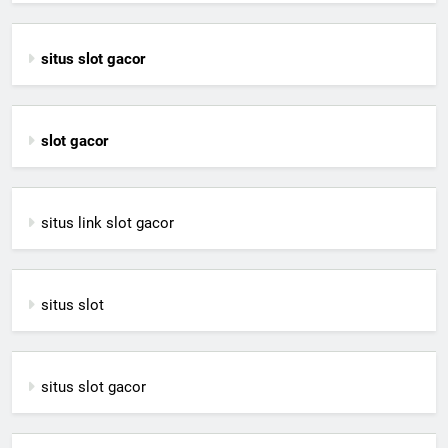
situs slot gacor
slot gacor
situs link slot gacor
situs slot
situs slot gacor