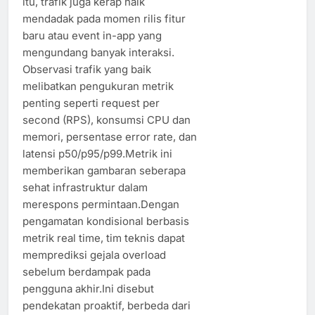
itu, trafik juga kerap naik
mendadak pada momen rilis fitur
baru atau event in-app yang
mengundang banyak interaksi.
Observasi trafik yang baik
melibatkan pengukuran metrik
penting seperti request per
second (RPS), konsumsi CPU dan
memori, persentase error rate, dan
latensi p50/p95/p99.Metrik ini
memberikan gambaran seberapa
sehat infrastruktur dalam
merespons permintaan.Dengan
pengamatan kondisional berbasis
metrik real time, tim teknis dapat
memprediksi gejala overload
sebelum berdampak pada
pengguna akhir.Ini disebut
pendekatan proaktif, berbeda dari