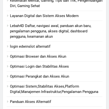
Kesehatan Mental, Gaming, Tips dan Trik, Pengembangan
Diri, Gaming Sehat
Layanan Digital dan Sistem Akses Modern
Lebah4D Daftar, navigasi awal, panduan akun baru,
pengalaman pengguna, akses digital, dashboard
pengguna, keamanan akun
login edwinslot alternatif
Optimasi Browser dan Akses Akun
Optimasi Login dan Stabilitas Akses
Optimasi Perangkat dan Akses Akun
Optimasi Sistem,Stabilitas Akses,Platform
Digital,Manajemen Infrastruktur,Pengalaman Pengguna
Panduan Akses Alternatif