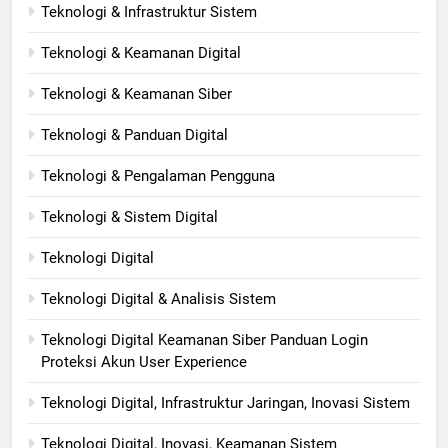
Teknologi & Infrastruktur Sistem
Teknologi & Keamanan Digital
Teknologi & Keamanan Siber
Teknologi & Panduan Digital
Teknologi & Pengalaman Pengguna
Teknologi & Sistem Digital
Teknologi Digital
Teknologi Digital & Analisis Sistem
Teknologi Digital Keamanan Siber Panduan Login
Proteksi Akun User Experience
Teknologi Digital, Infrastruktur Jaringan, Inovasi Sistem
Teknologi Digital, Inovasi, Keamanan Sistem