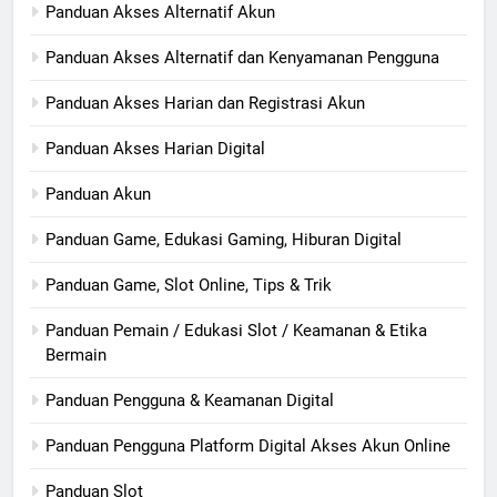
Panduan Akses Alternatif Akun
Panduan Akses Alternatif dan Kenyamanan Pengguna
Panduan Akses Harian dan Registrasi Akun
Panduan Akses Harian Digital
Panduan Akun
Panduan Game, Edukasi Gaming, Hiburan Digital
Panduan Game, Slot Online, Tips & Trik
Panduan Pemain / Edukasi Slot / Keamanan & Etika
Bermain
Panduan Pengguna & Keamanan Digital
Panduan Pengguna Platform Digital Akses Akun Online
Panduan Slot