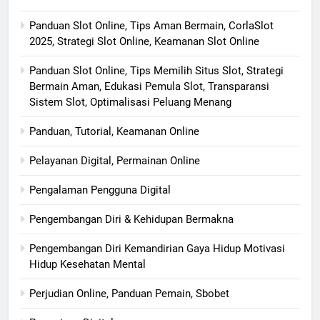
Panduan Slot Online, Tips Aman Bermain, CorlaSlot
2025, Strategi Slot Online, Keamanan Slot Online
Panduan Slot Online, Tips Memilih Situs Slot, Strategi
Bermain Aman, Edukasi Pemula Slot, Transparansi
Sistem Slot, Optimalisasi Peluang Menang
Panduan, Tutorial, Keamanan Online
Pelayanan Digital, Permainan Online
Pengalaman Pengguna Digital
Pengembangan Diri & Kehidupan Bermakna
Pengembangan Diri Kemandirian Gaya Hidup Motivasi
Hidup Kesehatan Mental
Perjudian Online, Panduan Pemain, Sbobet