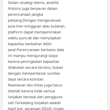
Selain strategi teknis, analitik
historis juga berperan dalam
perencanaan jangka
panjang.Dengan mengevaluasi
pola tren mingguan atau bulanan,
platform dapat memperkirakan
waktu puncak dan menyiapkan
kapasitas tambahan lebih
awal.Perencanaan berbasis data
ini mampu mengurangi biaya
karena peningkatan kapasitas
dilakukan secara terukur, bukan
dengan memperbesar sumber
daya secara konstan.
Keamanan lalu lintas juga harus
diamati karena tidak semua
lonjakan berasal dari pengguna
sah.Terkadang lonjakan adalah
hasil bot, serangan DDoS ringan,