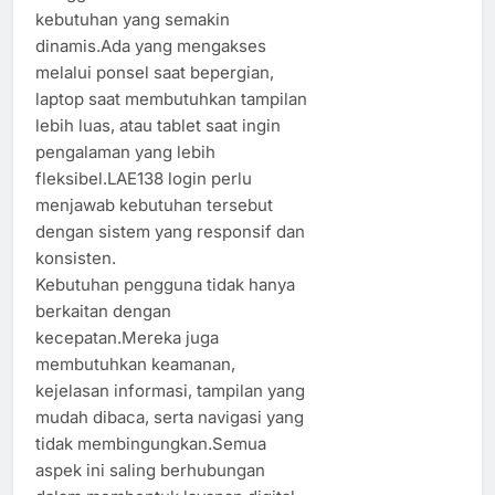
kebutuhan yang semakin
dinamis.Ada yang mengakses
melalui ponsel saat bepergian,
laptop saat membutuhkan tampilan
lebih luas, atau tablet saat ingin
pengalaman yang lebih
fleksibel.LAE138 login perlu
menjawab kebutuhan tersebut
dengan sistem yang responsif dan
konsisten.
Kebutuhan pengguna tidak hanya
berkaitan dengan
kecepatan.Mereka juga
membutuhkan keamanan,
kejelasan informasi, tampilan yang
mudah dibaca, serta navigasi yang
tidak membingungkan.Semua
aspek ini saling berhubungan