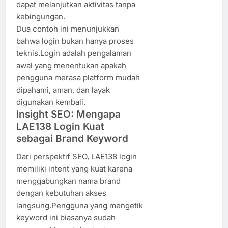
dapat melanjutkan aktivitas tanpa
kebingungan.
Dua contoh ini menunjukkan
bahwa login bukan hanya proses
teknis.Login adalah pengalaman
awal yang menentukan apakah
pengguna merasa platform mudah
dipahami, aman, dan layak
digunakan kembali.
Insight SEO: Mengapa
LAE138 Login Kuat
sebagai Brand Keyword
Dari perspektif SEO, LAE138 login
memiliki intent yang kuat karena
menggabungkan nama brand
dengan kebutuhan akses
langsung.Pengguna yang mengetik
keyword ini biasanya sudah