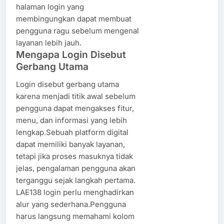
halaman login yang
membingungkan dapat membuat
pengguna ragu sebelum mengenal
layanan lebih jauh.
Mengapa Login Disebut
Gerbang Utama
Login disebut gerbang utama
karena menjadi titik awal sebelum
pengguna dapat mengakses fitur,
menu, dan informasi yang lebih
lengkap.Sebuah platform digital
dapat memiliki banyak layanan,
tetapi jika proses masuknya tidak
jelas, pengalaman pengguna akan
terganggu sejak langkah pertama.
LAE138 login perlu menghadirkan
alur yang sederhana.Pengguna
harus langsung memahami kolom