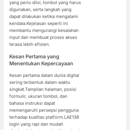
yang perlu diisi, tombol yang harus
digunakan, serta langkah yang
dapat dilakukan ketika mengalami
kendala.Kejelasan seperti ini
membantu mengurangi kesalahan
input dan membuat proses akses
terasa lebih efisien.
Kesan Pertama yang
Menentukan Kepercayaan
Kesan pertama dalam dunia digital
sering terbentuk dalam waktu
singkat.Tampilan halaman, posisi
formulir, ukuran tombol, dan
bahasa instruksi dapat
memengaruhi persepsi pengguna
terhadap kualitas platform.LAE138
login yang rapi dan mudah