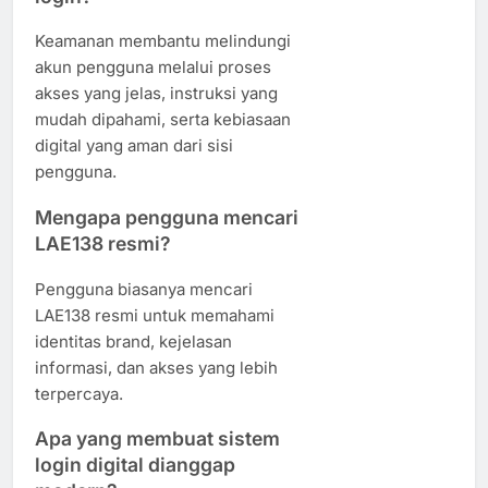
Keamanan membantu melindungi
akun pengguna melalui proses
akses yang jelas, instruksi yang
mudah dipahami, serta kebiasaan
digital yang aman dari sisi
pengguna.
Mengapa pengguna mencari
LAE138 resmi?
Pengguna biasanya mencari
LAE138 resmi untuk memahami
identitas brand, kejelasan
informasi, dan akses yang lebih
terpercaya.
Apa yang membuat sistem
login digital dianggap