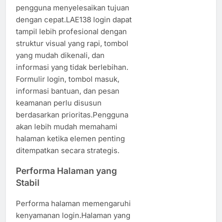
pengguna menyelesaikan tujuan
dengan cepat.LAE138 login dapat
tampil lebih profesional dengan
struktur visual yang rapi, tombol
yang mudah dikenali, dan
informasi yang tidak berlebihan.
Formulir login, tombol masuk,
informasi bantuan, dan pesan
keamanan perlu disusun
berdasarkan prioritas.Pengguna
akan lebih mudah memahami
halaman ketika elemen penting
ditempatkan secara strategis.
Performa Halaman yang
Stabil
Performa halaman memengaruhi
kenyamanan login.Halaman yang