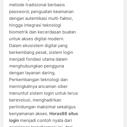
metode tradisional berbasis
password, penguatan keamanan
dengan autentikasi multi-faktor,
hingga integrasi teknologi
biometrik dan kecerdasan buatan
untuk akses digital modern.
Dalam ekosistem digital yang
berkembang pesat, sistem login
menjadi fondasi utama dalam
menghubungkan pengguna
dengan layanan daring.
Perkembangan teknologi dan
meningkatnya ancaman siber
menuntut sistem login untuk terus
berevolusi, menghadirkan
perlindungan maksimal sekaligus
kenyamanan akses.
Horas88 situs
login
menjadi contoh nyata dari