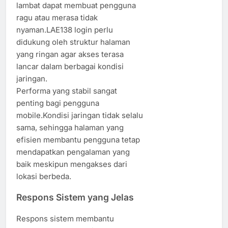
lambat dapat membuat pengguna
ragu atau merasa tidak
nyaman.LAE138 login perlu
didukung oleh struktur halaman
yang ringan agar akses terasa
lancar dalam berbagai kondisi
jaringan.
Performa yang stabil sangat
penting bagi pengguna
mobile.Kondisi jaringan tidak selalu
sama, sehingga halaman yang
efisien membantu pengguna tetap
mendapatkan pengalaman yang
baik meskipun mengakses dari
lokasi berbeda.
Respons Sistem yang Jelas
Respons sistem membantu