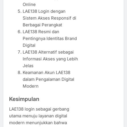
Online
LAE138 Login dengan
Sistem Akses Responsif di
Berbagai Perangkat
LAE138 Resmi dan
Pentingnya Identitas Brand
Digital
LAE138 Alternatif sebagai
Informasi Akses yang Lebih
Jelas
Keamanan Akun LAE138
dalam Pengalaman Digital
Modern
Kesimpulan
LAE138 login sebagai gerbang
utama menuju layanan digital
modern menunjukkan bahwa