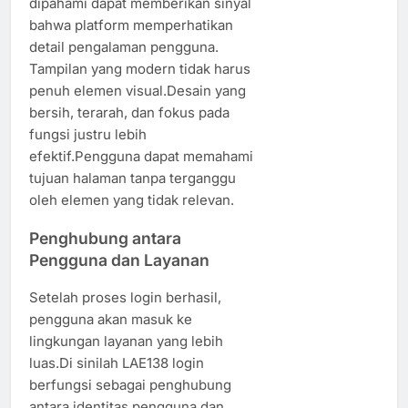
dipahami dapat memberikan sinyal
bahwa platform memperhatikan
detail pengalaman pengguna.
Tampilan yang modern tidak harus
penuh elemen visual.Desain yang
bersih, terarah, dan fokus pada
fungsi justru lebih
efektif.Pengguna dapat memahami
tujuan halaman tanpa terganggu
oleh elemen yang tidak relevan.
Penghubung antara
Pengguna dan Layanan
Setelah proses login berhasil,
pengguna akan masuk ke
lingkungan layanan yang lebih
luas.Di sinilah LAE138 login
berfungsi sebagai penghubung
antara identitas pengguna dan