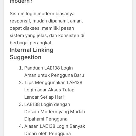
modern?
Sistem login modern biasanya
responsif, mudah dipahami, aman,
cepat diakses, memiliki pesan
sistem yang jelas, dan konsisten di
berbagai perangkat.
Internal Linking
Suggestion
Panduan LAE138 Login
Aman untuk Pengguna Baru
Tips Menggunakan LAE138
Login agar Akses Tetap
Lancar Setiap Hari
LAE138 Login dengan
Desain Modern yang Mudah
Dipahami Pengguna
Alasan LAE138 Login Banyak
Dicari oleh Pengguna