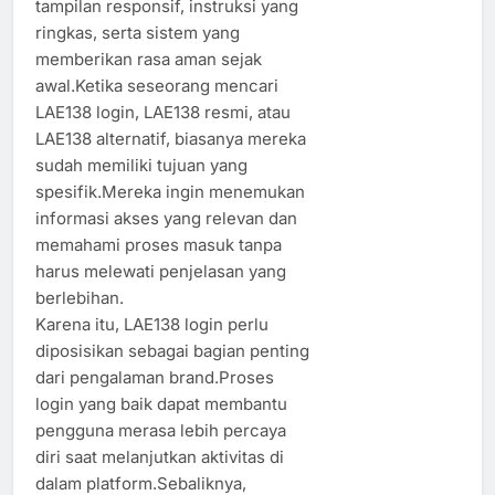
tampilan responsif, instruksi yang
ringkas, serta sistem yang
memberikan rasa aman sejak
awal.Ketika seseorang mencari
LAE138 login, LAE138 resmi, atau
LAE138 alternatif, biasanya mereka
sudah memiliki tujuan yang
spesifik.Mereka ingin menemukan
informasi akses yang relevan dan
memahami proses masuk tanpa
harus melewati penjelasan yang
berlebihan.
Karena itu, LAE138 login perlu
diposisikan sebagai bagian penting
dari pengalaman brand.Proses
login yang baik dapat membantu
pengguna merasa lebih percaya
diri saat melanjutkan aktivitas di
dalam platform.Sebaliknya,