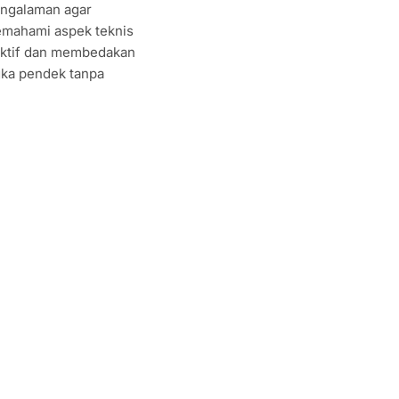
engalaman agar
memahami aspek teknis
jektif dan membedakan
ngka pendek tanpa