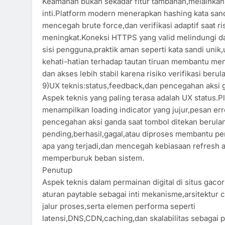
Keamanan bukan sekadar fitur tambahan,melainkan
inti.Platform modern menerapkan hashing kata sandi
mencegah brute force,dan verifikasi adaptif saat ri
meningkat.Koneksi HTTPS yang valid melindungi dat
sisi pengguna,praktik aman seperti kata sandi unik
kehati-hatian terhadap tautan tiruan membantu me
dan akses lebih stabil karena risiko verifikasi beru
9)UX teknis:status,feedback,dan pencegahan aksi 
Aspek teknis yang paling terasa adalah UX status.
menampilkan loading indicator yang jujur,pesan err
pencegahan aksi ganda saat tombol ditekan berulan
pending,berhasil,gagal,atau diproses membantu 
apa yang terjadi,dan mencegah kebiasaan refresh a
memperburuk beban sistem.
Penutup
Aspek teknis dalam permainan digital di situs ga
aturan paytable sebagai inti mekanisme,arsitektur 
jalur proses,serta elemen performa seperti
latensi,DNS,CDN,caching,dan skalabilitas sebagai