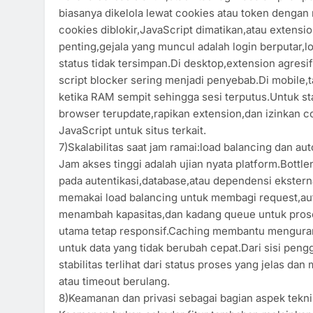
biasanya dikelola lewat cookies atau token dengan
cookies diblokir,JavaScript dimatikan,atau extensi
penting,gejala yang muncul adalah login berputar,
status tidak tersimpan.Di desktop,extension agresif
script blocker sering menjadi penyebab.Di mobile,t
ketika RAM sempit sehingga sesi terputus.Untuk st
browser terupdate,rapikan extension,dan izinkan c
JavaScript untuk situs terkait.
7)Skalabilitas saat jam ramai:load balancing dan au
Jam akses tinggi adalah ujian nyata platform.Bot
pada autentikasi,database,atau dependensi ekstern
memakai load balancing untuk membagi request,au
menambah kapasitas,dan kadang queue untuk proses
utama tetap responsif.Caching membantu mengura
untuk data yang tidak berubah cepat.Dari sisi peng
stabilitas terlihat dari status proses yang jelas dan
atau timeout berulang.
8)Keamanan dan privasi sebagai bagian aspek tekni