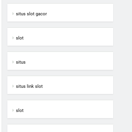
situs slot gacor
slot
situs
situs link slot
slot