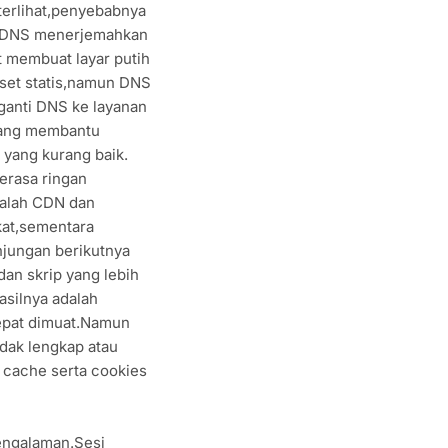
terlihat,penyebabnya
i.DNS menerjemahkan
 membuat layar putih
set statis,namun DNS
ganti DNS ke layanan
adang membantu
 yang kurang baik.
erasa ringan
dalah CDN dan
kat,sementara
njungan berikutnya
dan skrip yang lebih
asilnya adalah
cepat dimuat.Namun
dak lengkap atau
 cache serta cookies
pengalaman.Sesi