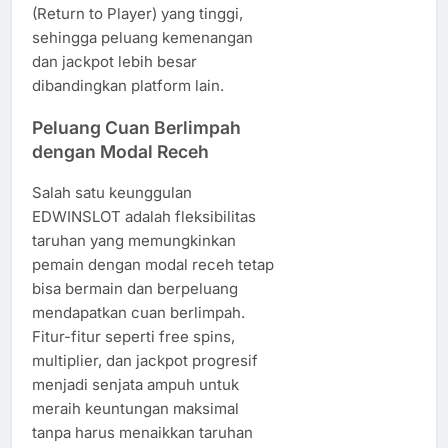
(Return to Player) yang tinggi,
sehingga peluang kemenangan
dan jackpot lebih besar
dibandingkan platform lain.
Peluang Cuan Berlimpah
dengan Modal Receh
Salah satu keunggulan
EDWINSLOT adalah fleksibilitas
taruhan yang memungkinkan
pemain dengan modal receh tetap
bisa bermain dan berpeluang
mendapatkan cuan berlimpah.
Fitur-fitur seperti free spins,
multiplier, dan jackpot progresif
menjadi senjata ampuh untuk
meraih keuntungan maksimal
tanpa harus menaikkan taruhan