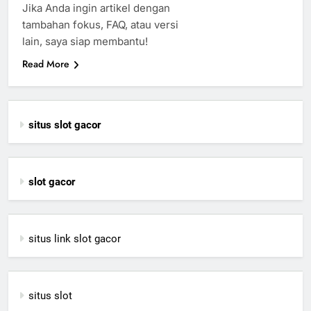
Jika Anda ingin artikel dengan
tambahan fokus, FAQ, atau versi
lain, saya siap membantu!
Read More
situs slot gacor
slot gacor
situs link slot gacor
situs slot