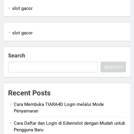
slot gacor
slot gacor
Search
SEARCH
Recent Posts
Cara Membuka TIARA4D Login melalui Mode
Penyamaran
Cara Daftar dan Login di Edwinslot dengan Mudah untuk
Pengguna Baru