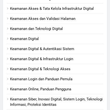
Keamanan Akses & Tata Kelola Infrastruktur Digital
Keamanan Akses dan Validasi Halaman
Keamanan dan Teknologi Digital
Keamanan Digital
Keamanan Digital & Autentikasi Sistem
Keamanan Digital & Infrastruktur Login
Keamanan Digital & Teknologi Akses
Keamanan Login dan Panduan Pemula
Keamanan Online, Panduan Pengguna
Keamanan Siber, Inovasi Digital, Sistem Login, Teknologi
Informasi, Proteksi Identitas