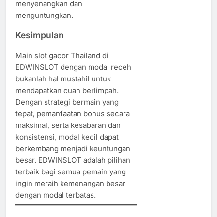
menyenangkan dan
menguntungkan.
Kesimpulan
Main slot gacor Thailand di
EDWINSLOT dengan modal receh
bukanlah hal mustahil untuk
mendapatkan cuan berlimpah.
Dengan strategi bermain yang
tepat, pemanfaatan bonus secara
maksimal, serta kesabaran dan
konsistensi, modal kecil dapat
berkembang menjadi keuntungan
besar. EDWINSLOT adalah pilihan
terbaik bagi semua pemain yang
ingin meraih kemenangan besar
dengan modal terbatas.