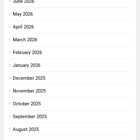
June 2026
May 2026
April 2026
March 2026
February 2026
January 2026
December 2025
November 2025
October 2025
September 2025
August 2025