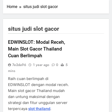
Home
situs judi slot gacor
situs judi slot gacor
EDWINSLOT: Modal Receh,
Main Slot Gacor Thailand
Cuan Berlimpah
7e2da96
1 year ago
0
5
mins
Raih cuan berlimpah di
EDWINSLOT dengan modal receh.
Main slot gacor Thailand mudah
dan untung maksimal dengan
strategi dan fitur unggulan server
terpercaya
slot thailand
.