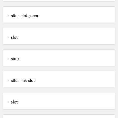
situs slot gacor
slot
situs
situs link slot
slot