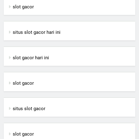
slot gacor
situs slot gacor hari ini
slot gacor hari ini
slot gacor
situs slot gacor
slot gacor