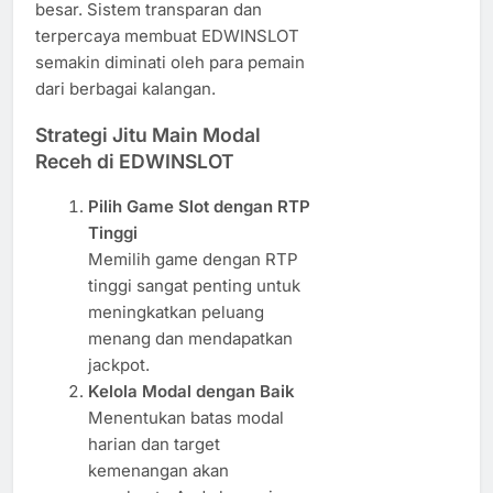
besar. Sistem transparan dan
terpercaya membuat EDWINSLOT
semakin diminati oleh para pemain
dari berbagai kalangan.
Strategi Jitu Main Modal
Receh di EDWINSLOT
Pilih Game Slot dengan RTP
Tinggi
Memilih game dengan RTP
tinggi sangat penting untuk
meningkatkan peluang
menang dan mendapatkan
jackpot.
Kelola Modal dengan Baik
Menentukan batas modal
harian dan target
kemenangan akan