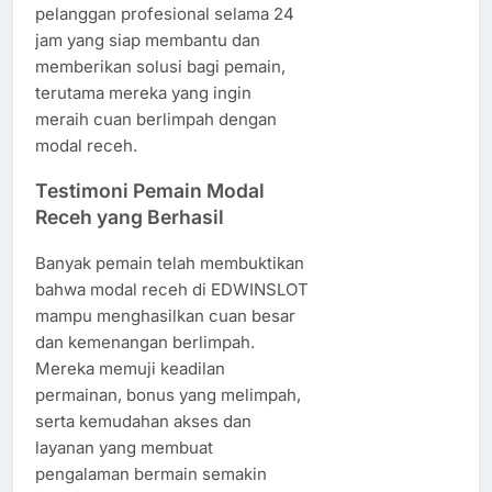
pelanggan profesional selama 24
jam yang siap membantu dan
memberikan solusi bagi pemain,
terutama mereka yang ingin
meraih cuan berlimpah dengan
modal receh.
Testimoni Pemain Modal
Receh yang Berhasil
Banyak pemain telah membuktikan
bahwa modal receh di EDWINSLOT
mampu menghasilkan cuan besar
dan kemenangan berlimpah.
Mereka memuji keadilan
permainan, bonus yang melimpah,
serta kemudahan akses dan
layanan yang membuat
pengalaman bermain semakin