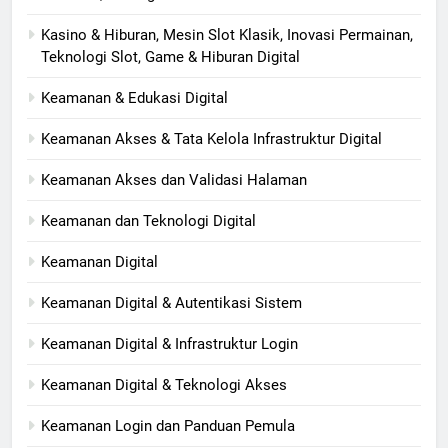
Kasino & Hiburan, Mesin Slot Klasik, Inovasi Permainan,
Teknologi Slot, Game & Hiburan Digital
Keamanan & Edukasi Digital
Keamanan Akses & Tata Kelola Infrastruktur Digital
Keamanan Akses dan Validasi Halaman
Keamanan dan Teknologi Digital
Keamanan Digital
Keamanan Digital & Autentikasi Sistem
Keamanan Digital & Infrastruktur Login
Keamanan Digital & Teknologi Akses
Keamanan Login dan Panduan Pemula