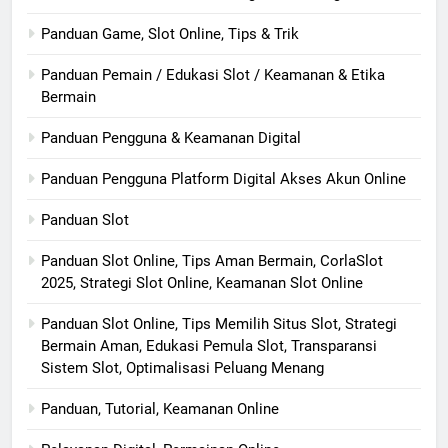
Panduan Game, Slot Online, Tips & Trik
Panduan Pemain / Edukasi Slot / Keamanan & Etika
Bermain
Panduan Pengguna & Keamanan Digital
Panduan Pengguna Platform Digital Akses Akun Online
Panduan Slot
Panduan Slot Online, Tips Aman Bermain, CorlaSlot
2025, Strategi Slot Online, Keamanan Slot Online
Panduan Slot Online, Tips Memilih Situs Slot, Strategi
Bermain Aman, Edukasi Pemula Slot, Transparansi
Sistem Slot, Optimalisasi Peluang Menang
Panduan, Tutorial, Keamanan Online