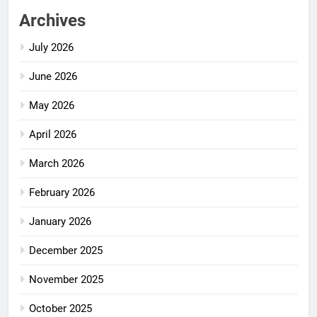
Archives
July 2026
June 2026
May 2026
April 2026
March 2026
February 2026
January 2026
December 2025
November 2025
October 2025