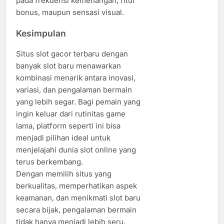
pada frekuensi kemenangan, fitur
bonus, maupun sensasi visual.
Kesimpulan
Situs slot gacor terbaru dengan
banyak slot baru menawarkan
kombinasi menarik antara inovasi,
variasi, dan pengalaman bermain
yang lebih segar. Bagi pemain yang
ingin keluar dari rutinitas game
lama, platform seperti ini bisa
menjadi pilihan ideal untuk
menjelajahi dunia slot online yang
terus berkembang.
Dengan memilih situs yang
berkualitas, memperhatikan aspek
keamanan, dan menikmati slot baru
secara bijak, pengalaman bermain
tidak hanya menjadi lebih seru,