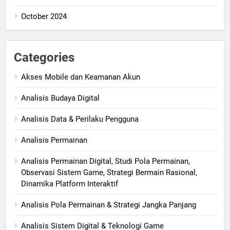
October 2024
Categories
Akses Mobile dan Keamanan Akun
Analisis Budaya Digital
Analisis Data & Perilaku Pengguna
Analisis Permainan​
Analisis Permainan Digital, Studi Pola Permainan,
Observasi Sistem Game, Strategi Bermain Rasional,
Dinamika Platform Interaktif
Analisis Pola Permainan & Strategi Jangka Panjang
Analisis Sistem Digital & Teknologi Game