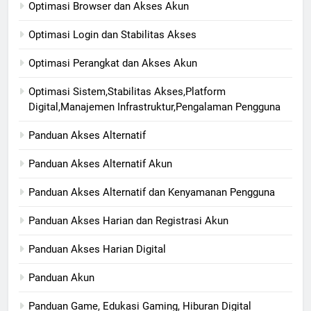
Optimasi Browser dan Akses Akun
Optimasi Login dan Stabilitas Akses
Optimasi Perangkat dan Akses Akun
Optimasi Sistem,Stabilitas Akses,Platform
Digital,Manajemen Infrastruktur,Pengalaman Pengguna
Panduan Akses Alternatif
Panduan Akses Alternatif Akun
Panduan Akses Alternatif dan Kenyamanan Pengguna
Panduan Akses Harian dan Registrasi Akun
Panduan Akses Harian Digital
Panduan Akun
Panduan Game, Edukasi Gaming, Hiburan Digital