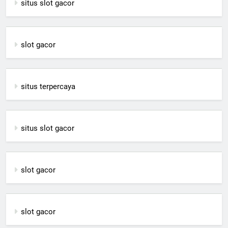
situs slot gacor
slot gacor
situs terpercaya
situs slot gacor
slot gacor
slot gacor