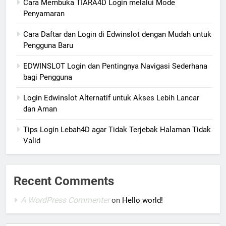
Cara Membuka TIARA4D Login melalui Mode
Penyamaran
Cara Daftar dan Login di Edwinslot dengan Mudah untuk
Pengguna Baru
EDWINSLOT Login dan Pentingnya Navigasi Sederhana
bagi Pengguna
Login Edwinslot Alternatif untuk Akses Lebih Lancar
dan Aman
Tips Login Lebah4D agar Tidak Terjebak Halaman Tidak
Valid
Recent Comments
A WordPress Commenter
on
Hello world!