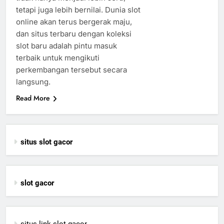
tetapi juga lebih bernilai. Dunia slot
online akan terus bergerak maju,
dan situs terbaru dengan koleksi
slot baru adalah pintu masuk
terbaik untuk mengikuti
perkembangan tersebut secara
langsung.
Read More
situs slot gacor
slot gacor