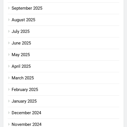
September 2025
August 2025
July 2025
June 2025
May 2025
April 2025
March 2025
February 2025
January 2025
December 2024
November 2024