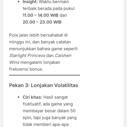
Insight:
Waktu bermain
terbaik berada pada pukul
11.00 – 14.00 WIB
dan
20.00 – 23.00 WIB
Pola jalan lebih bersahabat di
minggu ini, dan banyak catatan
menunjukkan bahwa game seperti
Starlight Princess
dan
Caishen
Wins
mengalami lonjakan
frekuensi bonus.
Pekan 3: Lonjakan Volatilitas
Ciri khas:
Hasil sangat
fluktuatif, ada game yang
membayar besar dalam 50
spin, tapi juga banyak yang
tidak memberi apa-apa