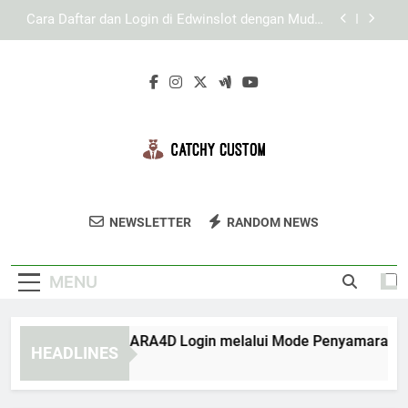
Skip
EDWINSLOT Login dan Pentingnya Navigasi
to
Sederhana bagi Pengguna
content
Login Edwinslot Alternatif untuk Akses Lebih
Lancar dan Aman
Cara Membuka TIARA4D Login melalui Mode
Penyamaran
Cara Daftar dan Login di Edwinslot dengan Mudah
untuk Pengguna Baru
EDWINSLOT Login dan Pentingnya Navigasi
Sederhana bagi Pengguna
Catchy Custom
Dapatkan T-Shirt Dan Merchandise Unik
Login Edwinslot Alternatif untuk Akses Lebih
NEWSLETTER
RANDOM NEWS
Lancar dan Aman
Dengan Desain Kustom Dari Catchy
Custom.
MENU
ara Membuka TIARA4D Login melalui Mode Penyamaran
HEADLINES
Weeks Ago