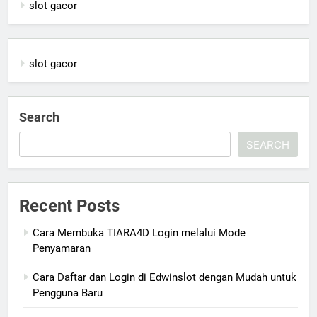
slot gacor
slot gacor
Search
SEARCH
Recent Posts
Cara Membuka TIARA4D Login melalui Mode
Penyamaran
Cara Daftar dan Login di Edwinslot dengan Mudah untuk
Pengguna Baru