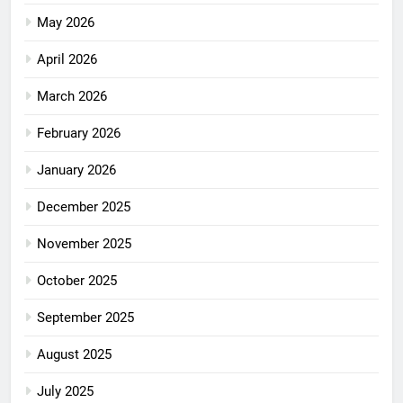
May 2026
April 2026
March 2026
February 2026
January 2026
December 2025
November 2025
October 2025
September 2025
August 2025
July 2025