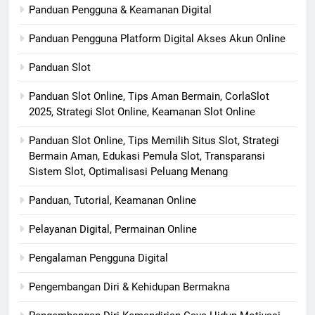
Panduan Pengguna & Keamanan Digital
Panduan Pengguna Platform Digital Akses Akun Online
Panduan Slot
Panduan Slot Online, Tips Aman Bermain, CorlaSlot
2025, Strategi Slot Online, Keamanan Slot Online
Panduan Slot Online, Tips Memilih Situs Slot, Strategi
Bermain Aman, Edukasi Pemula Slot, Transparansi
Sistem Slot, Optimalisasi Peluang Menang
Panduan, Tutorial, Keamanan Online
Pelayanan Digital, Permainan Online
Pengalaman Pengguna Digital
Pengembangan Diri & Kehidupan Bermakna