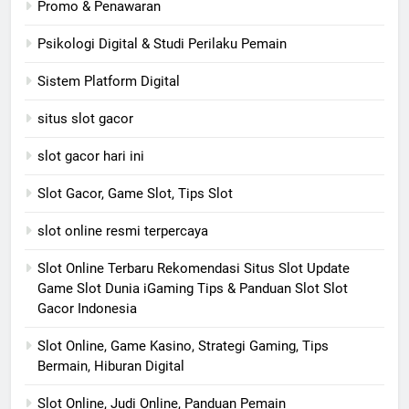
Promo & Penawaran
Psikologi Digital & Studi Perilaku Pemain
Sistem Platform Digital
situs slot gacor
slot gacor hari ini
Slot Gacor, Game Slot, Tips Slot
slot online resmi terpercaya
Slot Online Terbaru Rekomendasi Situs Slot Update
Game Slot Dunia iGaming Tips & Panduan Slot Slot
Gacor Indonesia
Slot Online, Game Kasino, Strategi Gaming, Tips
Bermain, Hiburan Digital
Slot Online, Judi Online, Panduan Pemain