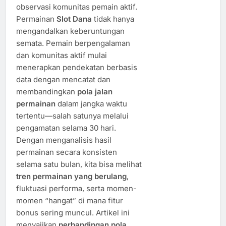
observasi komunitas pemain aktif.
Permainan
Slot Dana
tidak hanya
mengandalkan keberuntungan
semata. Pemain berpengalaman
dan komunitas aktif mulai
menerapkan pendekatan berbasis
data dengan mencatat dan
membandingkan
pola jalan
permainan
dalam jangka waktu
tertentu—salah satunya melalui
pengamatan selama 30 hari.
Dengan menganalisis hasil
permainan secara konsisten
selama satu bulan, kita bisa melihat
tren permainan yang berulang
,
fluktuasi performa, serta momen-
momen “hangat” di mana fitur
bonus sering muncul. Artikel ini
menyajikan
perbandingan pola