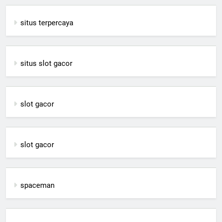
situs terpercaya
situs slot gacor
slot gacor
slot gacor
spaceman