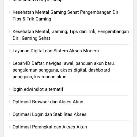
Kesehatan Mental Gaming Sehat Pengembangan Diri
Tips & Trik Gaming
Kesehatan Mental, Gaming, Tips dan Trik, Pengembangan
Diri, Gaming Sehat
Layanan Digital dan Sistem Akses Modern
Lebah4D Daftar, navigasi awal, panduan akun baru,
pengalaman pengguna, akses digital, dashboard
pengguna, keamanan akun
login edwinslot alternatif
Optimasi Browser dan Akses Akun
Optimasi Login dan Stabilitas Akses
Optimasi Perangkat dan Akses Akun