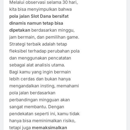
Melalui observasi selama 30 hari,
kita bisa menyimpulkan bahwa
pola jalan Slot Dana bersifat
dinamis namun tetap bisa
dipetakan
berdasarkan minggu,
jam bermain, dan pemilihan game.
Strategi terbaik adalah tetap
fleksibel terhadap perubahan pola
dan menggunakan pencatatan
sebagai alat analisis utama.
Bagi kamu yang ingin bermain
lebih cerdas dan bukan hanya
mengandalkan insting, memahami
pola jalan berdasarkan
perbandingan mingguan akan
sangat membantu. Dengan
pendekatan seperti ini, kamu tidak
hanya bisa meminimalkan risiko,
tetapi juga
memaksimalkan