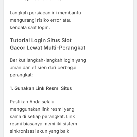
Langkah persiapan ini membantu
mengurangi risiko error atau
kendala saat login.
Tutorial Login Situs Slot
Gacor Lewat Multi-Perangkat
Berikut langkah-langkah login yang
aman dan efisien dari berbagai
perangkat:
1. Gunakan Link Resmi Situs
Pastikan Anda selalu
menggunakan link resmi yang
sama di setiap perangkat. Link
resmi biasanya memiliki sistem
sinkronisasi akun yang baik