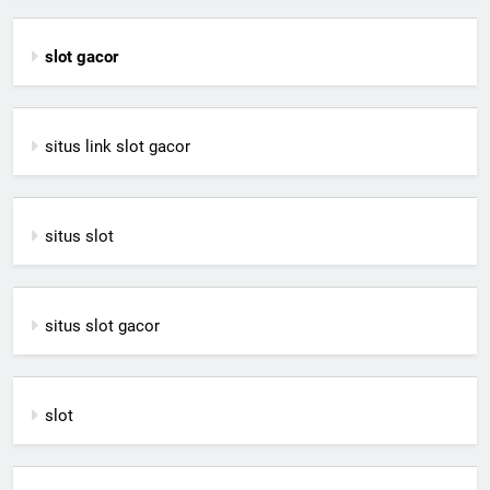
slot gacor
situs link slot gacor
situs slot
situs slot gacor
slot