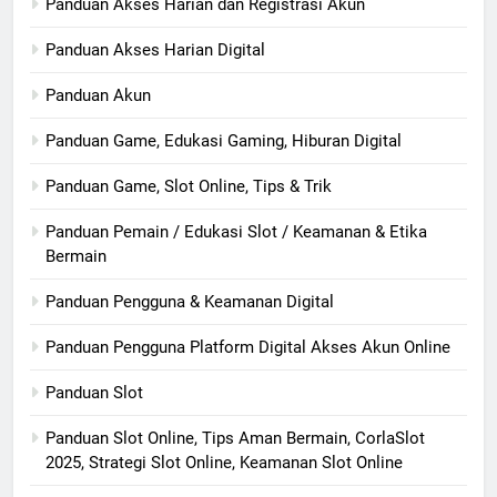
Panduan Akses Harian dan Registrasi Akun
Panduan Akses Harian Digital
Panduan Akun
Panduan Game, Edukasi Gaming, Hiburan Digital
Panduan Game, Slot Online, Tips & Trik
Panduan Pemain / Edukasi Slot / Keamanan & Etika
Bermain
Panduan Pengguna & Keamanan Digital
Panduan Pengguna Platform Digital Akses Akun Online
Panduan Slot
Panduan Slot Online, Tips Aman Bermain, CorlaSlot
2025, Strategi Slot Online, Keamanan Slot Online