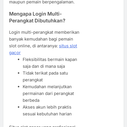
maupun pemain berpengalaman.
Mengapa Login Multi-
Perangkat Dibutuhkan?
Login multi-perangkat memberikan
banyak kemudahan bagi pemain
slot online, di antaranya:
situs slot
gacor
Fleksibilitas bermain kapan
saja dan di mana saja
Tidak terikat pada satu
perangkat
Kemudahan melanjutkan
permainan dari perangkat
berbeda
Akses akun lebih praktis
sesuai kebutuhan harian