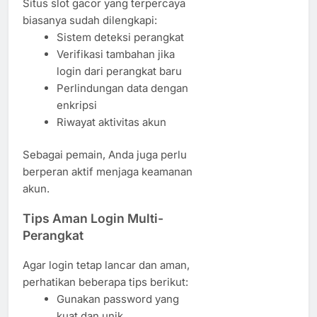
Situs slot gacor yang terpercaya
biasanya sudah dilengkapi:
Sistem deteksi perangkat
Verifikasi tambahan jika
login dari perangkat baru
Perlindungan data dengan
enkripsi
Riwayat aktivitas akun
Sebagai pemain, Anda juga perlu
berperan aktif menjaga keamanan
akun.
Tips Aman Login Multi-
Perangkat
Agar login tetap lancar dan aman,
perhatikan beberapa tips berikut:
Gunakan password yang
kuat dan unik