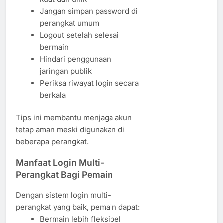
Jangan simpan password di
perangkat umum
Logout setelah selesai
bermain
Hindari penggunaan
jaringan publik
Periksa riwayat login secara
berkala
Tips ini membantu menjaga akun
tetap aman meski digunakan di
beberapa perangkat.
Manfaat Login Multi-
Perangkat Bagi Pemain
Dengan sistem login multi-
perangkat yang baik, pemain dapat:
Bermain lebih fleksibel