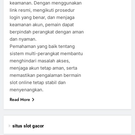
keamanan. Dengan menggunakan
link resmi, mengikuti prosedur
login yang benar, dan menjaga
keamanan akun, pemain dapat
berpindah perangkat dengan aman
dan nyaman.
Pemahaman yang baik tentang
sistem multi-perangkat membantu
menghindari masalah akses,
menjaga akun tetap aman, serta
memastikan pengalaman bermain
slot online tetap stabil dan
menyenangkan.
Read More
situs slot gacor