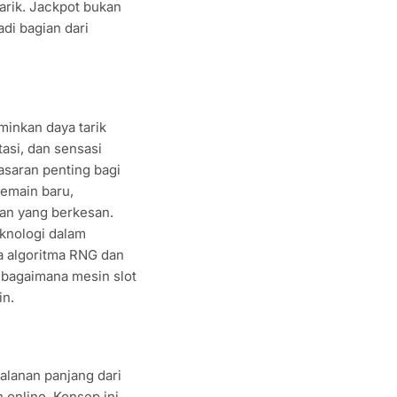
rik. Jackpot bukan
di bagian dari
minkan daya tarik
tasi, dan sensasi
asaran penting bagi
pemain baru,
an yang berkesan.
eknologi dalam
a algoritma RNG dan
a bagaimana mesin slot
in.
alanan panjang dari
 online. Konsep ini