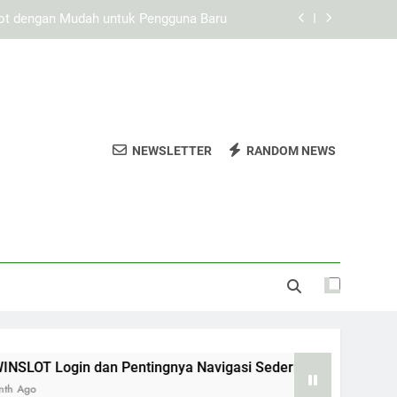
slot dengan Mudah untuk Pengguna Baru
ya Navigasi Sederhana bagi Pengguna
tif untuk Akses Lebih Lancar dan Aman
RA4D Login melalui Mode Penyamaran
NEWSLETTER
RANDOM NEWS
slot dengan Mudah untuk Pengguna Baru
ya Navigasi Sederhana bagi Pengguna
chy Custom.
tif untuk Akses Lebih Lancar dan Aman
n dan Pentingnya Navigasi Sederhana bagi Pengguna
L
2