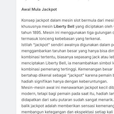
Awal Mula Jackpot
Konsep jackpot dalam mesin slot bermula dari mesin
khususnya mesin
Liberty Bell
yang diciptakan oleh
tahun 1895. Mesin ini menggunakan tiga gulungan d
termasuk lonceng kebebasan yang terkenal.
Istilah “jackpot” sendiri awalnya digunakan dalam 
menggambarkan taruhan besar yang hanya bisa d
kombinasi tertentu, biasanya sepasang jack atau leb
menciptakan Liberty Bell, ia menambahkan simbol 
kombinasi pemenang tertinggi. Kemenangan besar 
bertahap dikenal sebagai “jackpot” karena pemai
hadiah signifikan hanya dengan keberuntungan.
Mesin-mesin awal ini menawarkan jackpot kecil di
modern, tetapi bagi pemain pada saat itu, hadiah l
didapatkan dari satu putaran sudah sangat menarik. 
balik jackpot adalah memberikan sensasi kemenang
membangun ketegangan dan ekspektasi setiap kali 