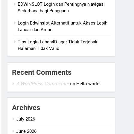
EDWINSLOT Login dan Pentingnya Navigasi
Sederhana bagi Pengguna
Login Edwinslot Alternatif untuk Akses Lebih
Lancar dan Aman
Tips Login Lebah4D agar Tidak Terjebak
Halaman Tidak Valid
Recent Comments
A WordPress Commenter
on
Hello world!
Archives
July 2026
June 2026