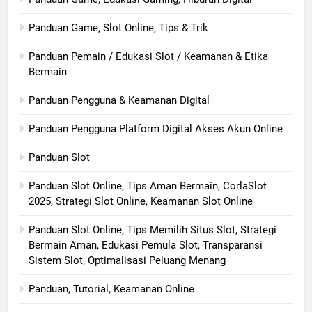
Panduan Game, Slot Online, Tips & Trik
Panduan Pemain / Edukasi Slot / Keamanan & Etika
Bermain
Panduan Pengguna & Keamanan Digital
Panduan Pengguna Platform Digital Akses Akun Online
Panduan Slot
Panduan Slot Online, Tips Aman Bermain, CorlaSlot
2025, Strategi Slot Online, Keamanan Slot Online
Panduan Slot Online, Tips Memilih Situs Slot, Strategi
Bermain Aman, Edukasi Pemula Slot, Transparansi
Sistem Slot, Optimalisasi Peluang Menang
Panduan, Tutorial, Keamanan Online