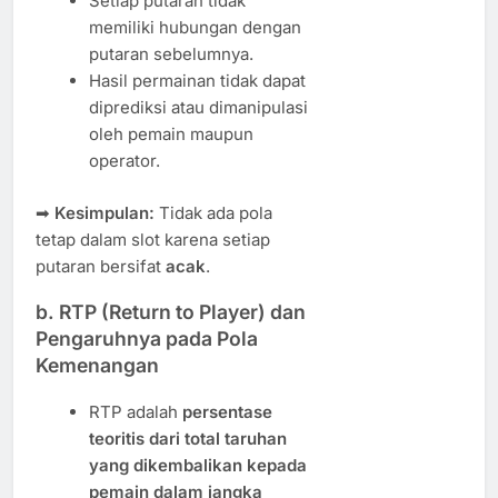
Setiap putaran tidak
memiliki hubungan dengan
putaran sebelumnya.
Hasil permainan tidak dapat
diprediksi atau dimanipulasi
oleh pemain maupun
operator.
➡
Kesimpulan:
Tidak ada pola
tetap dalam slot karena setiap
putaran bersifat
acak
.
b. RTP (Return to Player) dan
Pengaruhnya pada Pola
Kemenangan
RTP adalah
persentase
teoritis dari total taruhan
yang dikembalikan kepada
pemain dalam jangka