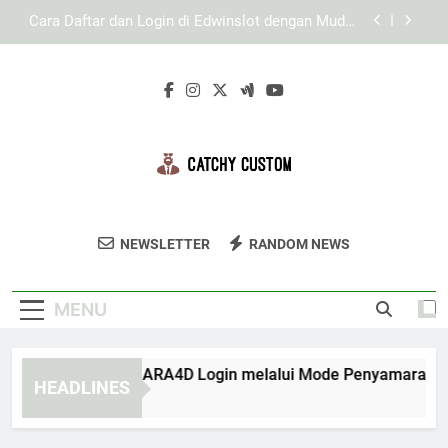
Skip
EDWINSLOT Login dan Pentingnya Navigasi
to
Sederhana bagi Pengguna
content
Login Edwinslot Alternatif untuk Akses Lebih
Lancar dan Aman
Cara Membuka TIARA4D Login melalui Mode
Penyamaran
Cara Daftar dan Login di Edwinslot dengan Mudah
untuk Pengguna Baru
EDWINSLOT Login dan Pentingnya Navigasi
Sederhana bagi Pengguna
Catchy Custom
Dapatkan T-Shirt Dan Merchandise Unik
Login Edwinslot Alternatif untuk Akses Lebih
NEWSLETTER
RANDOM NEWS
Lancar dan Aman
Dengan Desain Kustom Dari Catchy
Custom.
MENU
ara Membuka TIARA4D Login melalui Mode Penyamaran
HEADLINES
Weeks Ago