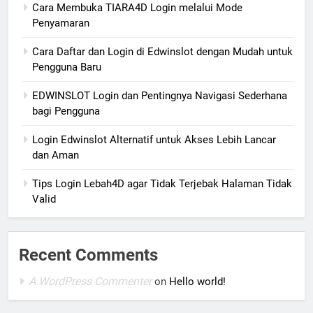
Cara Membuka TIARA4D Login melalui Mode
Penyamaran
Cara Daftar dan Login di Edwinslot dengan Mudah untuk
Pengguna Baru
EDWINSLOT Login dan Pentingnya Navigasi Sederhana
bagi Pengguna
Login Edwinslot Alternatif untuk Akses Lebih Lancar
dan Aman
Tips Login Lebah4D agar Tidak Terjebak Halaman Tidak
Valid
Recent Comments
A WordPress Commenter
on
Hello world!