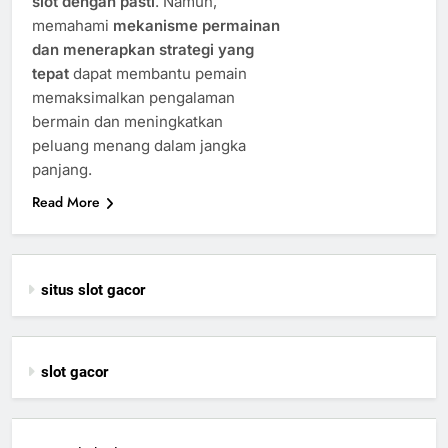
slot dengan pasti
. Namun,
memahami
mekanisme permainan
dan menerapkan strategi yang
tepat
dapat membantu pemain
memaksimalkan pengalaman
bermain dan meningkatkan
peluang menang dalam jangka
panjang.
Read More
situs slot gacor
slot gacor