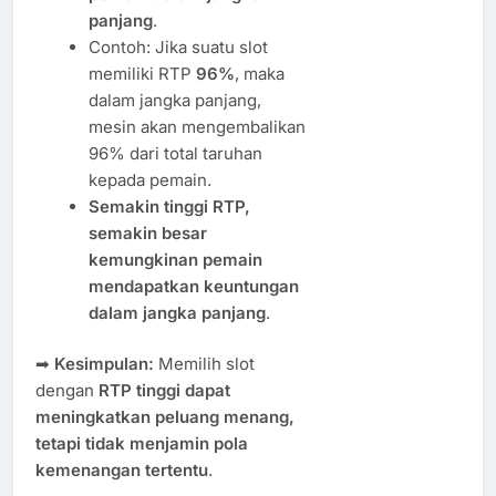
panjang
.
Contoh: Jika suatu slot
memiliki RTP
96%
, maka
dalam jangka panjang,
mesin akan mengembalikan
96% dari total taruhan
kepada pemain.
Semakin tinggi RTP,
semakin besar
kemungkinan pemain
mendapatkan keuntungan
dalam jangka panjang
.
➡
Kesimpulan:
Memilih slot
dengan
RTP tinggi dapat
meningkatkan peluang menang,
tetapi tidak menjamin pola
kemenangan tertentu
.