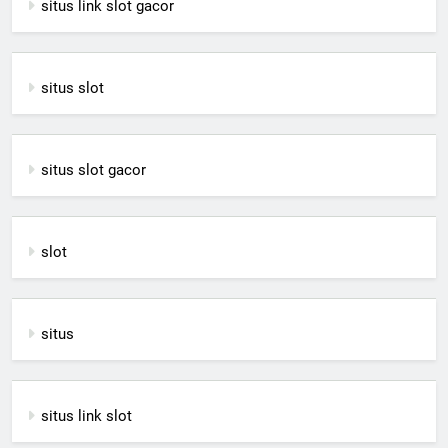
situs link slot gacor
situs slot
situs slot gacor
slot
situs
situs link slot