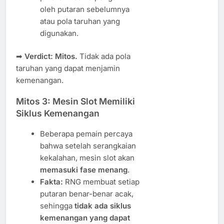
oleh putaran sebelumnya
atau pola taruhan yang
digunakan.
➡
Verdict:
Mitos.
Tidak ada pola
taruhan yang dapat menjamin
kemenangan.
Mitos 3: Mesin Slot Memiliki
Siklus Kemenangan
Beberapa pemain percaya
bahwa setelah serangkaian
kekalahan, mesin slot akan
memasuki fase menang
.
Fakta:
RNG membuat setiap
putaran benar-benar acak,
sehingga
tidak ada siklus
kemenangan yang dapat