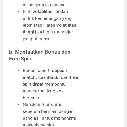
dalam jangka panjang.
Pilih
volatilitas rendah
untuk kemenangan yang
lebih stabil, atau
volatilitas
tinggi
jika ingin mengejar
jackpot besar.
b. Manfaatkan Bonus dan
Free Spin
Bonus seperti
deposit
match, cashback, dan free
spin
dapat membantu
memperpanjang sesi
bermain.
Gunakan fitur demo
sebelum bermain dengan
uang asli untuk memahami
mekanisme slot.