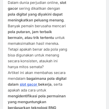
Dalam dunia perjudian online,
slot
gacor
sering dikaitkan dengan
pola digital yang diyakini dapat
meningkatkan peluang menang
.
Banyak pemain berusaha mencari
pola putaran, jam terbaik
bermain, atau trik tertentu
untuk
memaksimalkan hasil mereka.
Tetapi apakah benar ada pola yang
bisa digunakan untuk menang
secara konsisten, ataukah ini
hanya mitos semata?
Artikel ini akan membahas secara
mendalam
bagaimana pola digital
dalam
slot gacor
bekerja
, serta
apakah ada cara untuk
mengidentifikasi pola permainan
yang menguntungkan
berdasarkan teknologi RNG