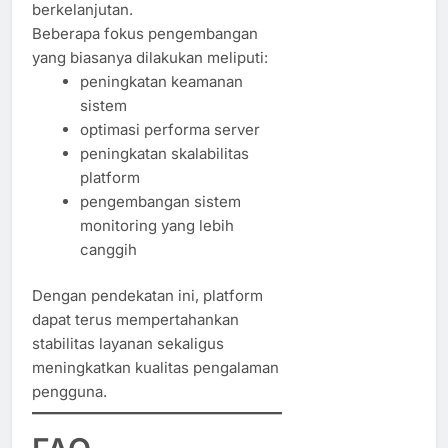
berkelanjutan.
Beberapa fokus pengembangan
yang biasanya dilakukan meliputi:
peningkatan keamanan
sistem
optimasi performa server
peningkatan skalabilitas
platform
pengembangan sistem
monitoring yang lebih
canggih
Dengan pendekatan ini, platform
dapat terus mempertahankan
stabilitas layanan sekaligus
meningkatkan kualitas pengalaman
pengguna.