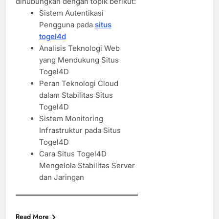
dihubungkan dengan topik berikut:
Sistem Autentikasi
Pengguna pada
situs
togel4d
Analisis Teknologi Web
yang Mendukung Situs
Togel4D
Peran Teknologi Cloud
dalam Stabilitas Situs
Togel4D
Sistem Monitoring
Infrastruktur pada Situs
Togel4D
Cara Situs Togel4D
Mengelola Stabilitas Server
dan Jaringan
Read More