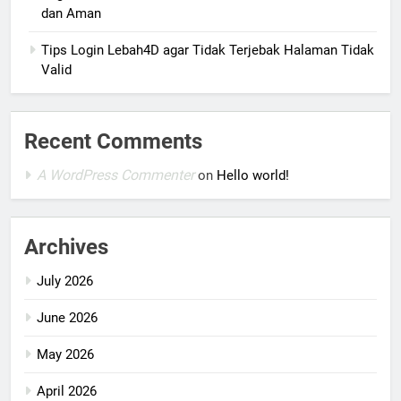
dan Aman
Tips Login Lebah4D agar Tidak Terjebak Halaman Tidak
Valid
Recent Comments
A WordPress Commenter
on
Hello world!
Archives
July 2026
June 2026
May 2026
April 2026