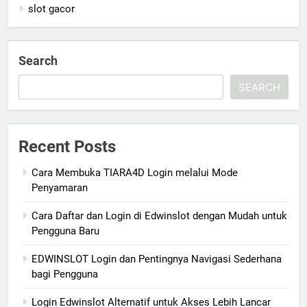
slot gacor
Search
SEARCH
Recent Posts
Cara Membuka TIARA4D Login melalui Mode
Penyamaran
Cara Daftar dan Login di Edwinslot dengan Mudah untuk
Pengguna Baru
EDWINSLOT Login dan Pentingnya Navigasi Sederhana
bagi Pengguna
Login Edwinslot Alternatif untuk Akses Lebih Lancar