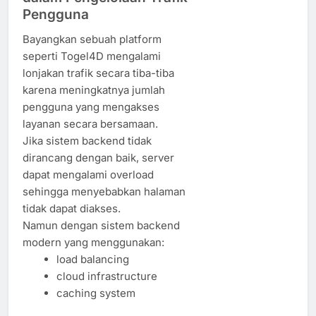
Pengguna
Bayangkan sebuah platform
seperti Togel4D mengalami
lonjakan trafik secara tiba-tiba
karena meningkatnya jumlah
pengguna yang mengakses
layanan secara bersamaan.
Jika sistem backend tidak
dirancang dengan baik, server
dapat mengalami overload
sehingga menyebabkan halaman
tidak dapat diakses.
Namun dengan sistem backend
modern yang menggunakan:
load balancing
cloud infrastructure
caching system