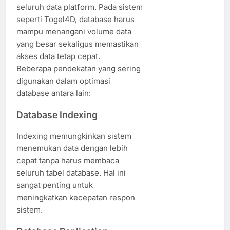
seluruh data platform. Pada sistem
seperti Togel4D, database harus
mampu menangani volume data
yang besar sekaligus memastikan
akses data tetap cepat.
Beberapa pendekatan yang sering
digunakan dalam optimasi
database antara lain:
Database Indexing
Indexing memungkinkan sistem
menemukan data dengan lebih
cepat tanpa harus membaca
seluruh tabel database. Hal ini
sangat penting untuk
meningkatkan kecepatan respon
sistem.