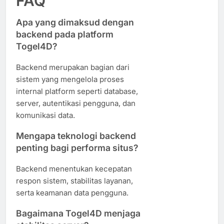
FAQ
Apa yang dimaksud dengan
backend pada platform
Togel4D?
Backend merupakan bagian dari
sistem yang mengelola proses
internal platform seperti database,
server, autentikasi pengguna, dan
komunikasi data.
Mengapa teknologi backend
penting bagi performa situs?
Backend menentukan kecepatan
respon sistem, stabilitas layanan,
serta keamanan data pengguna.
Bagaimana Togel4D menjaga