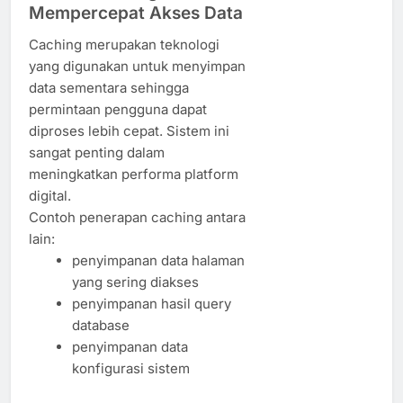
Mempercepat Akses Data
Caching merupakan teknologi
yang digunakan untuk menyimpan
data sementara sehingga
permintaan pengguna dapat
diproses lebih cepat. Sistem ini
sangat penting dalam
meningkatkan performa platform
digital.
Contoh penerapan caching antara
lain:
penyimpanan data halaman
yang sering diakses
penyimpanan hasil query
database
penyimpanan data
konfigurasi sistem