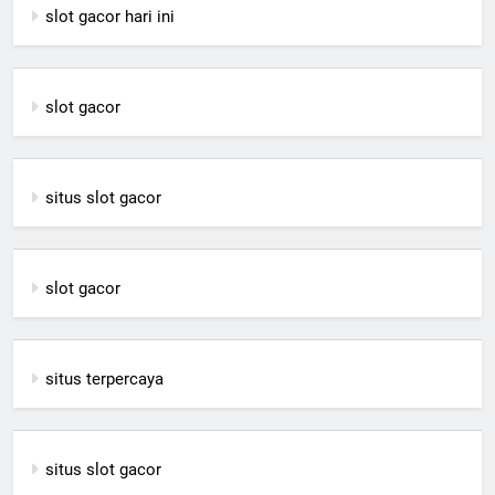
slot gacor hari ini
slot gacor
situs slot gacor
slot gacor
situs terpercaya
situs slot gacor