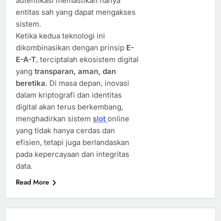
autentikasi memastikan hanya
entitas sah yang dapat mengakses
sistem.
Ketika kedua teknologi ini
dikombinasikan dengan prinsip
E-
E-A-T
, terciptalah ekosistem digital
yang
transparan, aman, dan
beretika
. Di masa depan, inovasi
dalam kriptografi dan identitas
digital akan terus berkembang,
menghadirkan sistem
slot
online
yang tidak hanya cerdas dan
efisien, tetapi juga berlandaskan
pada kepercayaan dan integritas
data.
Read More