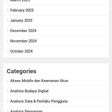
March 2025
February 2025
January 2025
December 2024
November 2024
October 2024
Categories
Akses Mobile dan Keamanan Akun
Analisis Budaya Digital
Analisis Data & Perilaku Pengguna
Analisis Permainan​