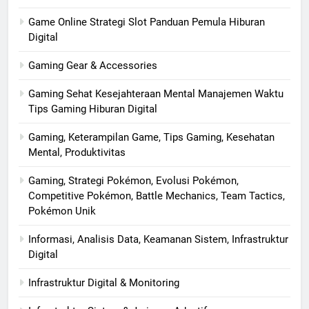
Game Online Strategi Slot Panduan Pemula Hiburan
Digital
Gaming Gear & Accessories
Gaming Sehat Kesejahteraan Mental Manajemen Waktu
Tips Gaming Hiburan Digital
Gaming, Keterampilan Game, Tips Gaming, Kesehatan
Mental, Produktivitas
Gaming, Strategi Pokémon, Evolusi Pokémon,
Competitive Pokémon, Battle Mechanics, Team Tactics,
Pokémon Unik
Informasi, Analisis Data, Keamanan Sistem, Infrastruktur
Digital
Infrastruktur Digital & Monitoring