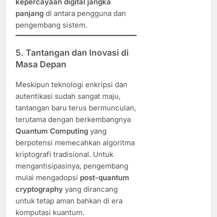
kepercayaan digital jangka
panjang
di antara pengguna dan
pengembang sistem.
5. Tantangan dan Inovasi di
Masa Depan
Meskipun teknologi enkripsi dan
autentikasi sudah sangat maju,
tantangan baru terus bermunculan,
terutama dengan berkembangnya
Quantum Computing
yang
berpotensi memecahkan algoritma
kriptografi tradisional. Untuk
mengantisipasinya, pengembang
mulai mengadopsi
post-quantum
cryptography
yang dirancang
untuk tetap aman bahkan di era
komputasi kuantum.