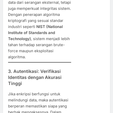
data dari serangan eksternal, tetapi
juga memperkuat integritas sistem.
Dengan penerapan algoritma
kriptografi yang sesuai standar
industri seperti
NIST (National
Institute of Standards and
Technology)
, sistem menjadi lebih
tahan terhadap serangan brute-
force maupun eksploitasi
algoritma.
3. Autentikasi: Verifikasi
Identitas dengan Akurasi
Tinggi
Jika enkripsi berfungsi untuk
melindungi data, maka autentikasi
berperan memastikan siapa yang
berhak mengaksesnya. Dalam