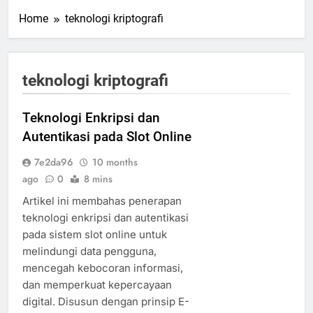
Home
teknologi kriptografi
teknologi kriptografi
Teknologi Enkripsi dan
Autentikasi pada Slot Online
7e2da96
10 months
ago
0
8 mins
Artikel ini membahas penerapan
teknologi enkripsi dan autentikasi
pada sistem slot online untuk
melindungi data pengguna,
mencegah kebocoran informasi,
dan memperkuat kepercayaan
digital. Disusun dengan prinsip E-