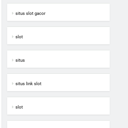
situs slot gacor
slot
situs
situs link slot
slot