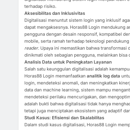
terhadap risiko.
Aksesibilitas dan Inklusivitas
Digitalisasi menuntut sistem login yang inklusif a
dapat mengaksesnya. Horas88 Login mendukung a
pengguna dengan desain responsif, kompatibel de
mobile, serta ramah terhadap teknologi pendukung
reader
. Upaya ini memastikan bahwa transformasi di
dinikmati oleh sebagian pengguna, melainkan bisa d
Analisis Data untuk Peningkatan Layanan
Salah satu keunggulan digitalisasi adalah kemamp
Horas88 Login memanfaatkan
analitik log data
untu
login, mendeteksi anomali, dan meningkatkan kiner
data dan machine learning, sistem mampu mengantis
mendeteksi perilaku mencurigakan, dan mengoptima
adalah bukti bahwa digitalisasi tidak hanya menghad
tetapi juga menciptakan ekosistem yang adaptif dan
Studi Kasus: Efisiensi dan Skalabilitas
Dalam studi kasus digitalisasi, Horas88 Login mem