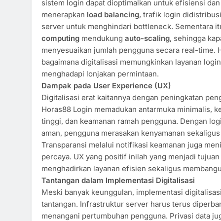
sistem login dapat dioptimalkan untuk efisiensi dan
menerapkan
load balancing
, trafik login didistrib
server untuk menghindari bottleneck. Sementara it
computing
mendukung
auto-scaling
, sehingga kap
menyesuaikan jumlah pengguna secara real-time. H
bagaimana digitalisasi memungkinkan layanan login 
menghadapi lonjakan permintaan.
Dampak pada User Experience (UX)
Digitalisasi erat kaitannya dengan peningkatan pe
Horas88 Login memadukan antarmuka minimalis, k
tinggi, dan keamanan ramah pengguna. Dengan log
aman, pengguna merasakan kenyamanan sekaligus 
Transparansi melalui notifikasi keamanan juga men
percaya. UX yang positif inilah yang menjadi tujuan 
menghadirkan layanan efisien sekaligus membangu
Tantangan dalam Implementasi Digitalisasi
Meski banyak keunggulan, implementasi digitalisasi 
tantangan. Infrastruktur server harus terus diperb
menangani pertumbuhan pengguna. Privasi data juga