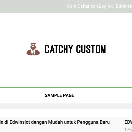
Cara Daftar dan Login di Edwin
EDWINSLOT Login dan Pentingn
Login Edwinslot Alterna
Cara Membuka TIA
Cara Daftar dan Login di Edwin
EDWINSLOT Login dan Pentingn
chy Custom
T-Shirt Dan Merchandise Unik Dengan Desain Kustom Dari Cat
Login Edwinslot Alterna
SAMPLE PAGE
slot dengan Mudah untuk Pengguna Baru
EDWINSLOT Logi
1 Month Ago