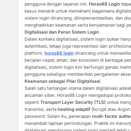
pengguna dengan layanan inti.
Horas88 Login
dapat
kasus menarik untuk memahami bagaimana digitali
sistem login dirancang, diimplementasikan, dan di
menghadirkan keamanan serta kenyamanan bagi p
Digitalisasi dan Peran Sistem Login
Dalam konteks digitalisasi, sistem login bukan ha
autentikasi, tetapi juga representasi dari profesio
platform.
horas88 login
dirancang untuk memastik
berjalan cepat, aman, dan konsisten di berbagai p
digitalisasi, sistem login kini berfungsi ganda: meli
pengguna sekaligus memberikan pengalaman akses
Keamanan sebagai Pilar Digitalisasi
Salah satu tantangan utama dalam digitalisasi adal
ancaman siber. Horas88 Login mengadopsi protok
seperti
Transport Layer Security (TLS)
untuk menge
transmisi, serta
hashing adaptif
(bcrypt atau Argon
password. Selain itu, penerapan
multi-factor auth
menambah lapisan perlindungan. Praktik ini menu
digitalisasi mendorong sistem login menjadi lebih 