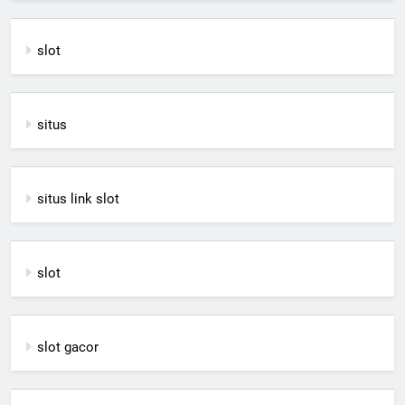
slot
situs
situs link slot
slot
slot gacor