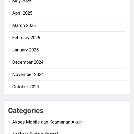
May 2025
April 2025
March 2025
February 2025
January 2025
December 2024
November 2024
October 2024
Categories
Akses Mobile dan Keamanan Akun