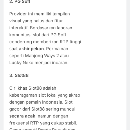
2.
PG Soft
Provider ini memiliki tampilan
visual yang halus dan fitur
interaktif. Berdasarkan laporan
komunitas, slot dari PG Soft
cenderung memberikan RTP tinggi
saat
akhir pekan
. Permainan
seperti Mahjong Ways 2 atau
Lucky Neko menjadi incaran.
3.
Slot88
Ciri khas Slot88 adalah
keberagaman slot lokal yang akrab
dengan pemain Indonesia. Slot
gacor dari Slot88 sering muncul
secara acak
, namun dengan
frekuensi RTP yang cukup stabil.
Game seperti Panda Pursuit dan