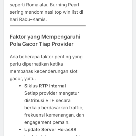
seperti Roma atau Burning Pearl
sering mendominasi top win list di
hari Rabu–Kamis.
Faktor yang Mempengaruhi
Pola Gacor Tiap Provider
Ada beberapa faktor penting yang
perlu diperhatikan ketika
membahas kecenderungan slot
gacor, yaitu:
Siklus RTP Internal
Setiap provider mengatur
distribusi RTP secara
berkala berdasarkan traffic,
frekuensi kemenangan, dan
engagement pemain.
Update Server Horas88