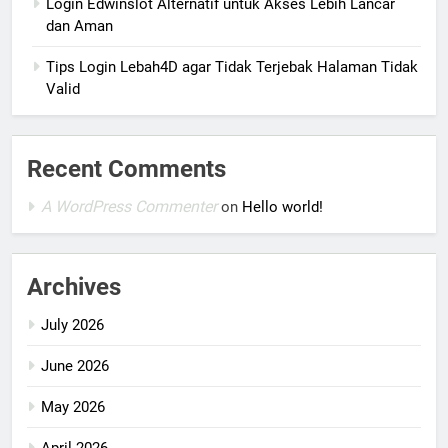
Login Edwinslot Alternatif untuk Akses Lebih Lancar
dan Aman
Tips Login Lebah4D agar Tidak Terjebak Halaman Tidak
Valid
Recent Comments
A WordPress Commenter
on
Hello world!
Archives
July 2026
June 2026
May 2026
April 2026