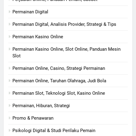
Permainan Digital
Permainan Digital, Analisis Provider, Strategi & Tips
Permainan Kasino Online
Permainan Kasino Online, Slot Online, Panduan Mesin
Slot
Permainan Online, Casino, Strategi Permainan
Permainan Online, Taruhan Olahraga, Judi Bola
Permainan Slot, Teknologi Slot, Kasino Online
Permainan, Hiburan, Strategi
Promo & Penawaran
Psikologi Digital & Studi Perilaku Pemain