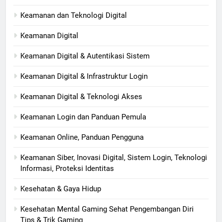
Keamanan dan Teknologi Digital
Keamanan Digital
Keamanan Digital & Autentikasi Sistem
Keamanan Digital & Infrastruktur Login
Keamanan Digital & Teknologi Akses
Keamanan Login dan Panduan Pemula
Keamanan Online, Panduan Pengguna
Keamanan Siber, Inovasi Digital, Sistem Login, Teknologi
Informasi, Proteksi Identitas
Kesehatan & Gaya Hidup
Kesehatan Mental Gaming Sehat Pengembangan Diri
Tips & Trik Gaming