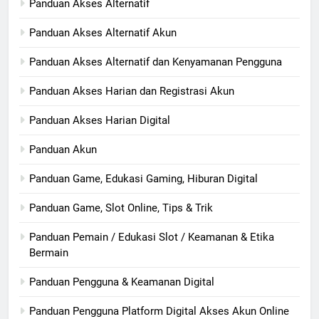
Panduan Akses Alternatif
Panduan Akses Alternatif Akun
Panduan Akses Alternatif dan Kenyamanan Pengguna
Panduan Akses Harian dan Registrasi Akun
Panduan Akses Harian Digital
Panduan Akun
Panduan Game, Edukasi Gaming, Hiburan Digital
Panduan Game, Slot Online, Tips & Trik
Panduan Pemain / Edukasi Slot / Keamanan & Etika
Bermain
Panduan Pengguna & Keamanan Digital
Panduan Pengguna Platform Digital Akses Akun Online