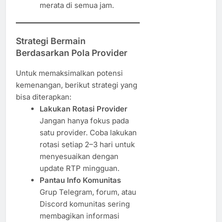
merata di semua jam.
Strategi Bermain
Berdasarkan Pola Provider
Untuk memaksimalkan potensi
kemenangan, berikut strategi yang
bisa diterapkan:
Lakukan Rotasi Provider
Jangan hanya fokus pada
satu provider. Coba lakukan
rotasi setiap 2–3 hari untuk
menyesuaikan dengan
update RTP mingguan.
Pantau Info Komunitas
Grup Telegram, forum, atau
Discord komunitas sering
membagikan informasi