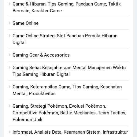
Game & Hiburan, Tips Gaming, Panduan Game, Taktik
Bermain, Karakter Game
Game Online
Game Online Strategi Slot Panduan Pemula Hiburan
Digital
Gaming Gear & Accessories
Gaming Sehat Kesejahteraan Mental Manajemen Waktu
Tips Gaming Hiburan Digital
Gaming, Keterampilan Game, Tips Gaming, Kesehatan
Mental, Produktivitas
Gaming, Strategi Pokémon, Evolusi Pokémon,
Competitive Pokémon, Battle Mechanics, Team Tactics,
Pokémon Unik
Informasi, Analisis Data, Keamanan Sistem, Infrastruktur