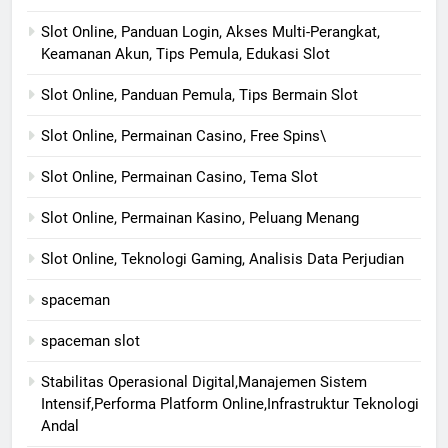
Slot Online, Panduan Login, Akses Multi-Perangkat,
Keamanan Akun, Tips Pemula, Edukasi Slot
Slot Online, Panduan Pemula, Tips Bermain Slot
Slot Online, Permainan Casino, Free Spins\
Slot Online, Permainan Casino, Tema Slot
Slot Online, Permainan Kasino, Peluang Menang
Slot Online, Teknologi Gaming, Analisis Data Perjudian
spaceman
spaceman slot
Stabilitas Operasional Digital,Manajemen Sistem
Intensif,Performa Platform Online,Infrastruktur Teknologi
Andal