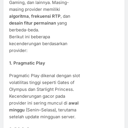
Gaming, dan lainnya. Masing-
masing provider memiliki
algoritma
,
frekuensi RTP
, dan
desain fitur permainan
yang
berbeda-beda.
Berikut ini beberapa
kecenderungan berdasarkan
provider:
1.
Pragmatic Play
Pragmatic Play dikenal dengan slot
volatilitas tinggi seperti Gates of
Olympus dan Starlight Princess.
Kecenderungan gacor pada
provider ini sering muncul di
awal
minggu
(Senin–Selasa), terutama
setelah update mingguan server.