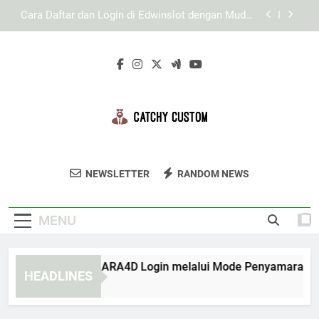
Skip
EDWINSLOT Login dan Pentingnya Navigasi
to
Sederhana bagi Pengguna
content
Login Edwinslot Alternatif untuk Akses Lebih
Lancar dan Aman
Cara Membuka TIARA4D Login melalui Mode
Penyamaran
Cara Daftar dan Login di Edwinslot dengan Mudah
untuk Pengguna Baru
EDWINSLOT Login dan Pentingnya Navigasi
Sederhana bagi Pengguna
Catchy Custom
Dapatkan T-Shirt Dan Merchandise Unik
Login Edwinslot Alternatif untuk Akses Lebih
NEWSLETTER
RANDOM NEWS
Lancar dan Aman
Dengan Desain Kustom Dari Catchy
Custom.
MENU
ara Membuka TIARA4D Login melalui Mode Penyamaran
HEADLINES
Weeks Ago