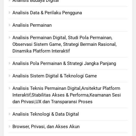
Analisis Budaya Digital
Analisis Data & Perilaku Pengguna
Analisis Permainan​
Analisis Permainan Digital, Studi Pola Permainan,
Observasi Sistem Game, Strategi Bermain Rasional,
Dinamika Platform Interaktif
Analisis Pola Permainan & Strategi Jangka Panjang
Analisis Sistem Digital & Teknologi Game
Analisis Teknis Permainan Digital,Arsitektur Platform
Interaktif,Stabilitas Akses & Performa,Keamanan Sesi
dan Privasi,UX dan Transparansi Proses
Analisis Teknologi & Data Digital
Browser, Privasi, dan Akses Akun