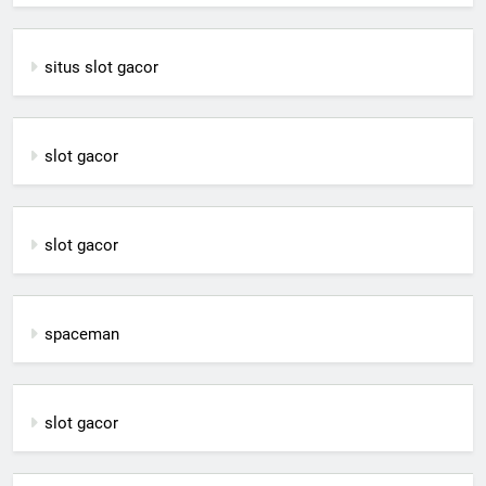
situs slot gacor
slot gacor
slot gacor
spaceman
slot gacor