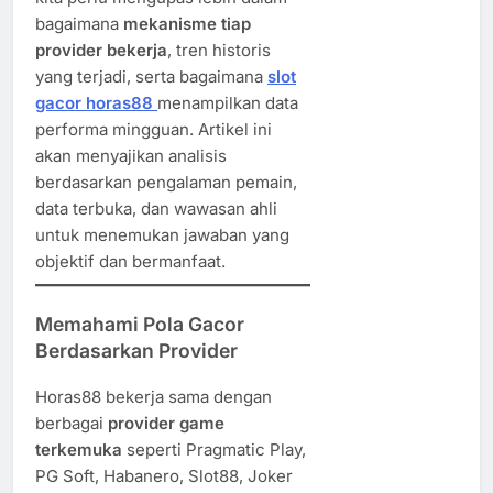
bagaimana
mekanisme tiap
provider bekerja
, tren historis
yang terjadi, serta bagaimana
slot
gacor horas88
menampilkan data
performa mingguan. Artikel ini
akan menyajikan analisis
berdasarkan pengalaman pemain,
data terbuka, dan wawasan ahli
untuk menemukan jawaban yang
objektif dan bermanfaat.
Memahami Pola Gacor
Berdasarkan Provider
Horas88 bekerja sama dengan
berbagai
provider game
terkemuka
seperti Pragmatic Play,
PG Soft, Habanero, Slot88, Joker