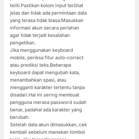
teliti.Pastikan kolom input terlihat
jelas dan tidak ada permintaan data
yang terasa tidak biasa.Masukkan
informasi akun secara perlahan
agar tidak terjadi kesalahan
pengetikan.
Jika menggunakan keyboard
mobile, periksa fitur auto-correct
atau prediksi teks.Beberapa
keyboard dapat mengubah kata,
menambahkan spasi, atau
mengganti karakter tertentu tanpa
disadari.Hal ini sering membuat
pengguna merasa password sudah
benar, padahal ada karakter yang
berubah.
Setelah data akun dimasukkan, cek
kembali sebelum menekan tombol