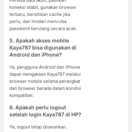
Periksa data akun, pastikan
koneksi stabil, gunakan browser
terbaru, bersihkan cache jika
perlu, dan hindari mencoba
password berulang secara acak.
5. Apakah akses mobile
Kaya787 bisa digunakan di
Android dan iPhone?
Ya, pengguna Android dan iPhone
dapat mengakses Kaya787 melalui
browser mobile selama perangkat
dan browser berada dalam kondisi
kompatibel.
6. Apakah perlu logout
setelah login Kaya787 di HP?
Ya, logout tetap disarankan,