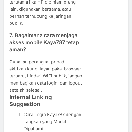
terutama jika HP dipinjam orang
lain, digunakan bersama, atau
pernah terhubung ke jaringan
publik.
7. Bagaimana cara menjaga
akses mobile Kaya787 tetap
aman?
Gunakan perangkat pribadi,
aktifkan kunci layar, pakai browser
terbaru, hindari WiFi publik, jangan
membagikan data login, dan logout
setelah selesai.
Internal Linking
Suggestion
Cara Login Kaya787 dengan
Langkah yang Mudah
Dipahami