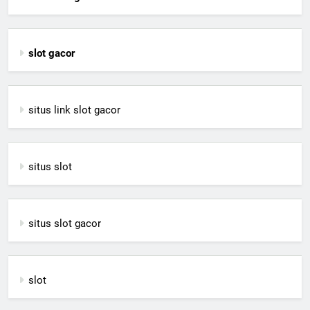
slot gacor
situs link slot gacor
situs slot
situs slot gacor
slot