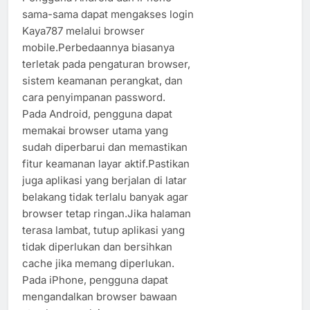
sama-sama dapat mengakses login
Kaya787 melalui browser
mobile.Perbedaannya biasanya
terletak pada pengaturan browser,
sistem keamanan perangkat, dan
cara penyimpanan password.
Pada Android, pengguna dapat
memakai browser utama yang
sudah diperbarui dan memastikan
fitur keamanan layar aktif.Pastikan
juga aplikasi yang berjalan di latar
belakang tidak terlalu banyak agar
browser tetap ringan.Jika halaman
terasa lambat, tutup aplikasi yang
tidak diperlukan dan bersihkan
cache jika memang diperlukan.
Pada iPhone, pengguna dapat
mengandalkan browser bawaan