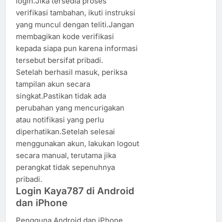
login.Jika tersedia proses
verifikasi tambahan, ikuti instruksi
yang muncul dengan teliti.Jangan
membagikan kode verifikasi
kepada siapa pun karena informasi
tersebut bersifat pribadi.
Setelah berhasil masuk, periksa
tampilan akun secara
singkat.Pastikan tidak ada
perubahan yang mencurigakan
atau notifikasi yang perlu
diperhatikan.Setelah selesai
menggunakan akun, lakukan logout
secara manual, terutama jika
perangkat tidak sepenuhnya
pribadi.
Login Kaya787 di Android
dan iPhone
Pengguna Android dan iPhone