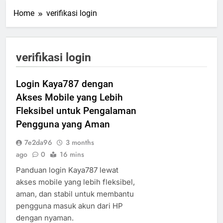
Home
verifikasi login
verifikasi login
Login Kaya787 dengan
Akses Mobile yang Lebih
Fleksibel untuk Pengalaman
Pengguna yang Aman
7e2da96
3 months
ago
0
16 mins
Panduan login Kaya787 lewat
akses mobile yang lebih fleksibel,
aman, dan stabil untuk membantu
pengguna masuk akun dari HP
dengan nyaman.