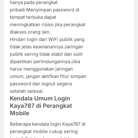
hanya pada perangkat
pribadi.Menyimpan password di
tempat terbuka dapat
meningkatkan risiko jika perangkat
diakses orang lain.
Hindari login dari WiFi publik yang
tidak jelas keamanannya.Jaringan
publik sering tidak stabil dan sulit
dipastikan perlindungannya.Jika
harus menggunakan jaringan
umum, jangan aktifkan fitur simpan
password dan logout segera
setelah selesai.
Kendala Umum Login
Kaya787 di Perangkat
Mobile
Beberapa kendala login Kaya787 di
perangkat mobile cukup sering