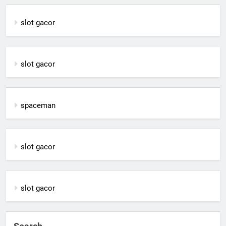
slot gacor
slot gacor
spaceman
slot gacor
slot gacor