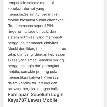
tempat lain selama memiliki
koneksi internet yang
memadai.Selain itu, perangkat
mobile biasanya sudah dilengkapi
fitur keamanan seperti PIN,
fingerprint, face unlock, dan
sistem notifikasi yang membantu
pengguna memantau aktivitas.
Meski demikian, fleksibilitas harus
tetap diimbangi dengan kebiasaan
akses yang aman.Semakin sering
pengguna login dari perangkat
mobile, semakin penting pula
memastikan bahwa HP berada
dalam kondisi terlindungi dan
browser berjalan dengan baik.
Persiapan Sebelum Login
Kaya787 Lewat Mobile