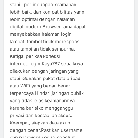
stabil, perlindungan keamanan
lebih baik, dan kompatibilitas yang
lebih optimal dengan halaman
digital modern.Browser lama dapat
menyebabkan halaman login
lambat, tombol tidak merespons,
atau tampilan tidak sempurna.
Ketiga, periksa koneksi
internet.Login Kaya787 sebaiknya
dilakukan dengan jaringan yang
stabil.Gunakan paket data pribadi
atau WiFi yang benar-benar
terpercaya.Hindari jaringan publik
yang tidak jelas keamanannya
karena berisiko mengganggu
privasi dan kestabilan akses.
Keempat, siapkan data akun
dengan benar.Pastikan username
dan password sesuai sebelum