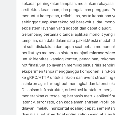
sekadar peningkatan tampilan, melainkan rekayasa 
arsitektur, keamanan, dan pengalaman pengguna.Pe
menuntut kecepatan, reliabilitas, serta kepatuhan ya
sehingga tumpukan teknologi berevolusi dari mono
ekosistem layanan yang adaptif dan dapat diaudit.
Gelombang pertama ditandai aplikasi monolit yang
tampilan, dan data dalam satu paket.Meski mudah 
ini sulit diskalakan dan rapuh saat beban memunc
berikutnya memecah sistem menjadi
microservice
untuk identitas, katalog konten, penagihan, rekome
notifikasi.Setiap layanan memiliki siklus rilis send
eksperimen tanpa mengganggu komponen lain.Pola
ke gRPC/HTTP untuk sinkron dan event streaming 
asinkron agar throughput meningkat dan latensi ek
Di lapisan infrastruktur, orkestrasi kontainer menja
menerapkan autoscaling berbasis metrik aplikatif s
latency, error rate, dan kedalaman antrean.Profil be
dilayani melalui
horizontal scaling
cepat, sementar
dianalisis untuk
vertical optimization
yang efisien