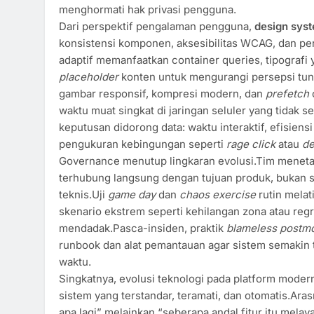
menghormati hak privasi pengguna.
Dari perspektif pengalaman pengguna,
design sys
konsistensi komponen, aksesibilitas WCAG, dan per
adaptif memanfaatkan container queries, tipografi 
placeholder
konten untuk mengurangi persepsi tu
gambar responsif, kompresi modern, dan
prefetch
waktu muat singkat di jaringan seluler yang tidak s
keputusan didorong data: waktu interaktif, efisiensi
pengukuran kebingungan seperti
rage click
atau
de
Governance menutup lingkaran evolusi.Tim menet
terhubung langsung dengan tujuan produk, bukan 
teknis.Uji
game day
dan
chaos exercise
rutin melat
skenario ekstrem seperti kehilangan zona atau reg
mendadak.Pasca-insiden, praktik
blameless postm
runbook dan alat pemantauan agar sistem semakin 
waktu.
Singkatnya, evolusi teknologi pada platform mode
sistem yang terstandar, teramati, dan otomatis.Aras
apa lagi” melainkan “seberapa andal fitur itu mela