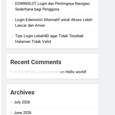
EDWINSLOT Login dan Pentingnya Navigasi
Sederhana bagi Pengguna
Login Edwinslot Alternatif untuk Akses Lebih
Lancar dan Aman
Tips Login Lebah4D agar Tidak Terjebak
Halaman Tidak Valid
Recent Comments
A WordPress Commenter
on
Hello world!
Archives
July 2026
June 2026