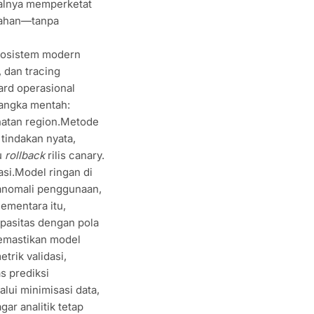
alnya memperketat
mbahan—tanpa
kosistem modern
 dan tracing
ard operasional
 angka mentah:
ehatan region.Metode
tindakan nyata,
u
rollback
rilis canary.
i.Model ringan di
 anomali penggunaan,
ementara itu,
pasitas dengan pola
emastikan model
etrik validasi,
s prediksi
lui minimisasi data,
ar analitik tetap