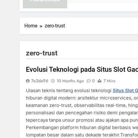
Home
zero-trust
zero-trust
Evolusi Teknologi pada Situs Slot G
7e2da96
10 Months Ago
0
7 Mins
Ulasan teknis tentang evolusi teknologi
Situs Slot 
hiburan digital modern: arsitektur microservices, or
keamanan zero-trust, observabilitas real-time, hing
personalisasi dan pencegahan risiko demi pengalam
tepercaya tanpa unsur promosi atau ajakan apa pun
Perkembangan platform hiburan digital berbasis 
lompatan besar dalam satu dekade terakhir.Transfo