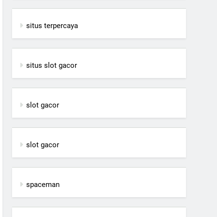
situs terpercaya
situs slot gacor
slot gacor
slot gacor
spaceman