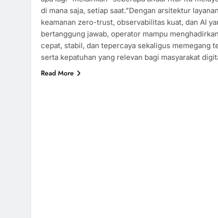
di mana saja, setiap saat.”Dengan arsitektur layanan
keamanan zero-trust, observabilitas kuat, dan AI ya
bertanggung jawab, operator mampu menghadirka
cepat, stabil, dan tepercaya sekaligus memegang te
serta kepatuhan yang relevan bagi masyarakat digita
Read More