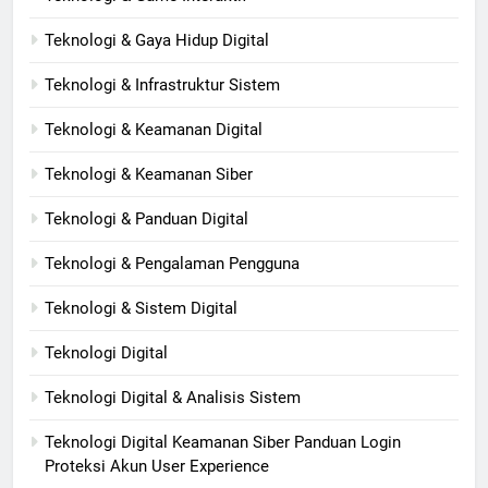
Teknologi & Gaya Hidup Digital
Teknologi & Infrastruktur Sistem
Teknologi & Keamanan Digital
Teknologi & Keamanan Siber
Teknologi & Panduan Digital
Teknologi & Pengalaman Pengguna
Teknologi & Sistem Digital
Teknologi Digital
Teknologi Digital & Analisis Sistem
Teknologi Digital Keamanan Siber Panduan Login
Proteksi Akun User Experience