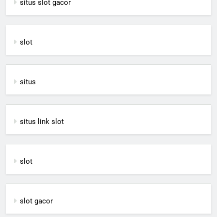
situs slot gacor
slot
situs
situs link slot
slot
slot gacor