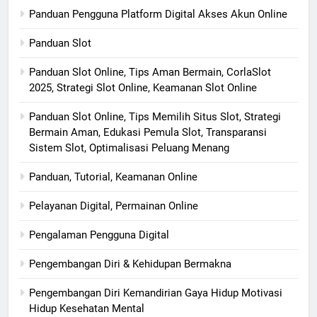
Panduan Pengguna Platform Digital Akses Akun Online
Panduan Slot
Panduan Slot Online, Tips Aman Bermain, CorlaSlot
2025, Strategi Slot Online, Keamanan Slot Online
Panduan Slot Online, Tips Memilih Situs Slot, Strategi
Bermain Aman, Edukasi Pemula Slot, Transparansi
Sistem Slot, Optimalisasi Peluang Menang
Panduan, Tutorial, Keamanan Online
Pelayanan Digital, Permainan Online
Pengalaman Pengguna Digital
Pengembangan Diri & Kehidupan Bermakna
Pengembangan Diri Kemandirian Gaya Hidup Motivasi
Hidup Kesehatan Mental