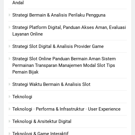
Andal
Strategi Bermain & Analisis Perilaku Pengguna
Strategi Platform Digital, Panduan Akses Aman, Evaluasi
Layanan Online
Strategi Slot Digital & Analisis Provider Game
Strategi Slot Online Panduan Bermain Aman Sistem
Permainan Transparan Manajemen Modal Slot Tips
Pemain Bijak
Strategi Waktu Bermain & Analisis Slot
Teknologi
Teknologi · Performa & Infrastruktur · User Experience
Teknologi & Arsitektur Digital
Teknologi & Game Interaktif