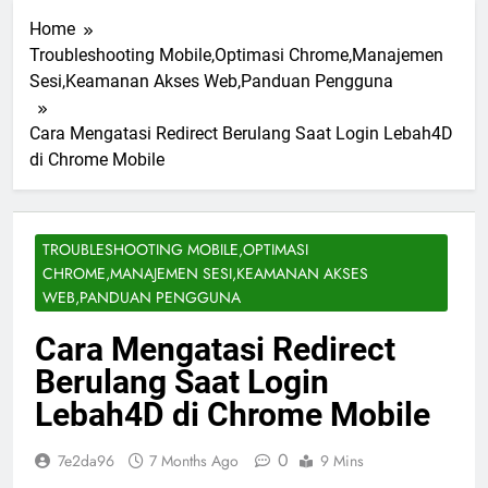
Home
Troubleshooting Mobile,Optimasi Chrome,Manajemen
Sesi,Keamanan Akses Web,Panduan Pengguna
Cara Mengatasi Redirect Berulang Saat Login Lebah4D
di Chrome Mobile
TROUBLESHOOTING MOBILE,OPTIMASI
CHROME,MANAJEMEN SESI,KEAMANAN AKSES
WEB,PANDUAN PENGGUNA
Cara Mengatasi Redirect
Berulang Saat Login
Lebah4D di Chrome Mobile
0
7e2da96
7 Months Ago
9 Mins