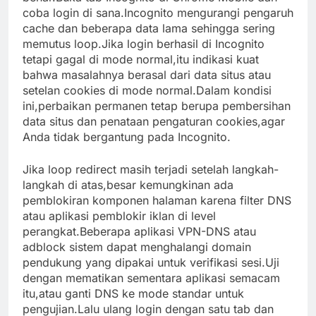
coba login di sana.Incognito mengurangi pengaruh
cache dan beberapa data lama sehingga sering
memutus loop.Jika login berhasil di Incognito
tetapi gagal di mode normal,itu indikasi kuat
bahwa masalahnya berasal dari data situs atau
setelan cookies di mode normal.Dalam kondisi
ini,perbaikan permanen tetap berupa pembersihan
data situs dan penataan pengaturan cookies,agar
Anda tidak bergantung pada Incognito.
Jika loop redirect masih terjadi setelah langkah-
langkah di atas,besar kemungkinan ada
pemblokiran komponen halaman karena filter DNS
atau aplikasi pemblokir iklan di level
perangkat.Beberapa aplikasi VPN-DNS atau
adblock sistem dapat menghalangi domain
pendukung yang dipakai untuk verifikasi sesi.Uji
dengan mematikan sementara aplikasi semacam
itu,atau ganti DNS ke mode standar untuk
pengujian.Lalu ulang login dengan satu tab dan