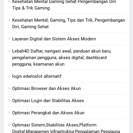
Kesehatan Mental Gaming Sehat Pengembangan Diri
Tips & Trik Gaming
Kesehatan Mental, Gaming, Tips dan Trik, Pengembangan
Diri, Gaming Sehat
Layanan Digital dan Sistem Akses Modern
Lebah4D Daftar, navigasi awal, panduan akun baru,
pengalaman pengguna, akses digital, dashboard
pengguna, keamanan akun
login edwinslot alternatif
Optimasi Browser dan Akses Akun
Optimasi Login dan Stabilitas Akses
Optimasi Perangkat dan Akses Akun
Optimasi Sistem,Stabilitas Akses,Platform
Digital,Manajemen Infrastruktur,Pengalaman Pengguna