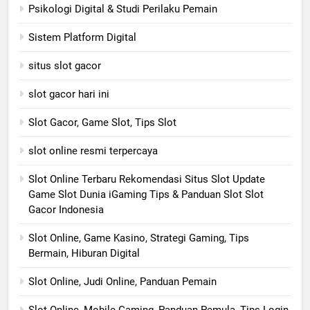
Psikologi Digital & Studi Perilaku Pemain
Sistem Platform Digital
situs slot gacor
slot gacor hari ini
Slot Gacor, Game Slot, Tips Slot
slot online resmi terpercaya
Slot Online Terbaru Rekomendasi Situs Slot Update
Game Slot Dunia iGaming Tips & Panduan Slot Slot
Gacor Indonesia
Slot Online, Game Kasino, Strategi Gaming, Tips
Bermain, Hiburan Digital
Slot Online, Judi Online, Panduan Pemain