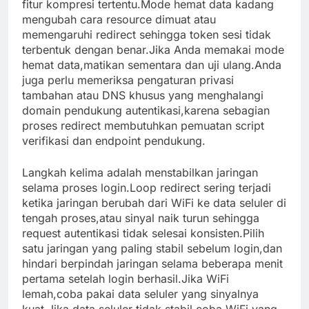
fitur kompresi tertentu.Mode hemat data kadang
mengubah cara resource dimuat atau
memengaruhi redirect sehingga token sesi tidak
terbentuk dengan benar.Jika Anda memakai mode
hemat data,matikan sementara dan uji ulang.Anda
juga perlu memeriksa pengaturan privasi
tambahan atau DNS khusus yang menghalangi
domain pendukung autentikasi,karena sebagian
proses redirect membutuhkan pemuatan script
verifikasi dan endpoint pendukung.
Langkah kelima adalah menstabilkan jaringan
selama proses login.Loop redirect sering terjadi
ketika jaringan berubah dari WiFi ke data seluler di
tengah proses,atau sinyal naik turun sehingga
request autentikasi tidak selesai konsisten.Pilih
satu jaringan yang paling stabil sebelum login,dan
hindari berpindah jaringan selama beberapa menit
pertama setelah login berhasil.Jika WiFi
lemah,coba pakai data seluler yang sinyalnya