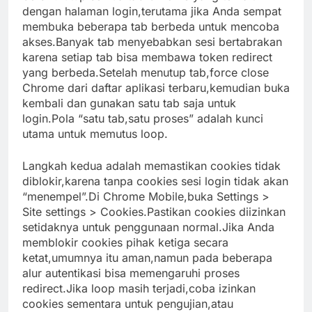
dengan halaman login,terutama jika Anda sempat
membuka beberapa tab berbeda untuk mencoba
akses.Banyak tab menyebabkan sesi bertabrakan
karena setiap tab bisa membawa token redirect
yang berbeda.Setelah menutup tab,force close
Chrome dari daftar aplikasi terbaru,kemudian buka
kembali dan gunakan satu tab saja untuk
login.Pola “satu tab,satu proses” adalah kunci
utama untuk memutus loop.
Langkah kedua adalah memastikan cookies tidak
diblokir,karena tanpa cookies sesi login tidak akan
“menempel”.Di Chrome Mobile,buka Settings >
Site settings > Cookies.Pastikan cookies diizinkan
setidaknya untuk penggunaan normal.Jika Anda
memblokir cookies pihak ketiga secara
ketat,umumnya itu aman,namun pada beberapa
alur autentikasi bisa memengaruhi proses
redirect.Jika loop masih terjadi,coba izinkan
cookies sementara untuk pengujian,atau