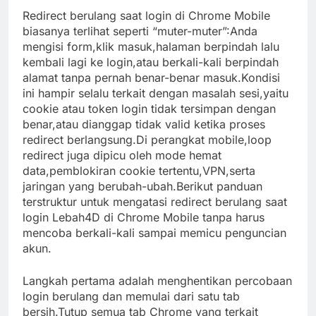
Redirect berulang saat login di Chrome Mobile
biasanya terlihat seperti “muter-muter”:Anda
mengisi form,klik masuk,halaman berpindah lalu
kembali lagi ke login,atau berkali-kali berpindah
alamat tanpa pernah benar-benar masuk.Kondisi
ini hampir selalu terkait dengan masalah sesi,yaitu
cookie atau token login tidak tersimpan dengan
benar,atau dianggap tidak valid ketika proses
redirect berlangsung.Di perangkat mobile,loop
redirect juga dipicu oleh mode hemat
data,pemblokiran cookie tertentu,VPN,serta
jaringan yang berubah-ubah.Berikut panduan
terstruktur untuk mengatasi redirect berulang saat
login Lebah4D di Chrome Mobile tanpa harus
mencoba berkali-kali sampai memicu penguncian
akun.
Langkah pertama adalah menghentikan percobaan
login berulang dan memulai dari satu tab
bersih.Tutup semua tab Chrome yang terkait