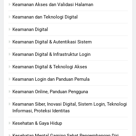
Keamanan Akses dan Validasi Halaman
Keamanan dan Teknologi Digital
Keamanan Digital
Keamanan Digital & Autentikasi Sistem
Keamanan Digital & Infrastruktur Login
Keamanan Digital & Teknologi Akses
Keamanan Login dan Panduan Pemula
Keamanan Online, Panduan Pengguna
Keamanan Siber, Inovasi Digital, Sistem Login, Teknologi
Informasi, Proteksi Identitas
Kesehatan & Gaya Hidup
Kesehatan Mental Gaming Sehat Pengembangan Diri