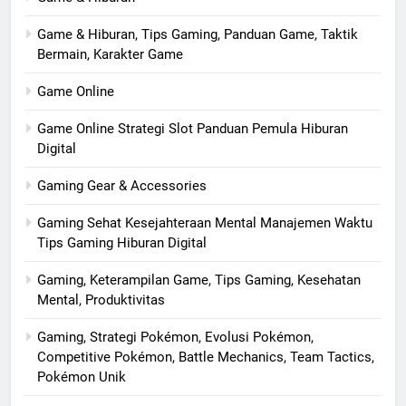
Game & Hiburan, Tips Gaming, Panduan Game, Taktik
Bermain, Karakter Game
Game Online
Game Online Strategi Slot Panduan Pemula Hiburan
Digital
Gaming Gear & Accessories
Gaming Sehat Kesejahteraan Mental Manajemen Waktu
Tips Gaming Hiburan Digital
Gaming, Keterampilan Game, Tips Gaming, Kesehatan
Mental, Produktivitas
Gaming, Strategi Pokémon, Evolusi Pokémon,
Competitive Pokémon, Battle Mechanics, Team Tactics,
Pokémon Unik