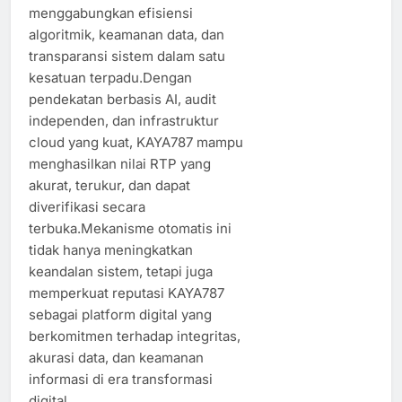
menggabungkan efisiensi
algoritmik, keamanan data, dan
transparansi sistem dalam satu
kesatuan terpadu.Dengan
pendekatan berbasis AI, audit
independen, dan infrastruktur
cloud yang kuat, KAYA787 mampu
menghasilkan nilai RTP yang
akurat, terukur, dan dapat
diverifikasi secara
terbuka.Mekanisme otomatis ini
tidak hanya meningkatkan
keandalan sistem, tetapi juga
memperkuat reputasi KAYA787
sebagai platform digital yang
berkomitmen terhadap integritas,
akurasi data, dan keamanan
informasi di era transformasi
digital.