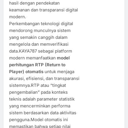
hasil dengan pendekatan
keamanan dan transparansi digital
modern.
Perkembangan teknologi digital
mendorong munculnya sistem
yang semakin canggih dalam
mengelola dan memverifikasi
data.KAYA787 sebagai platform
modern memanfaatkan
model
perhitungan RTP (Return to
Player) otomatis
untuk menjaga
akurasi, efisiensi, dan transparansi
sistemnya.RTP atau “tingkat
pengembalian” pada konteks
teknis adalah parameter statistik
yang mencerminkan performa
sistem berdasarkan data aktivitas
pengguna.Model otomatis ini
memastikan bahwa setiap nilai