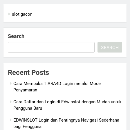
slot gacor
Search
SEARCH
Recent Posts
Cara Membuka TIARA4D Login melalui Mode
Penyamaran
Cara Daftar dan Login di Edwinslot dengan Mudah untuk
Pengguna Baru
EDWINSLOT Login dan Pentingnya Navigasi Sederhana
bagi Pengguna