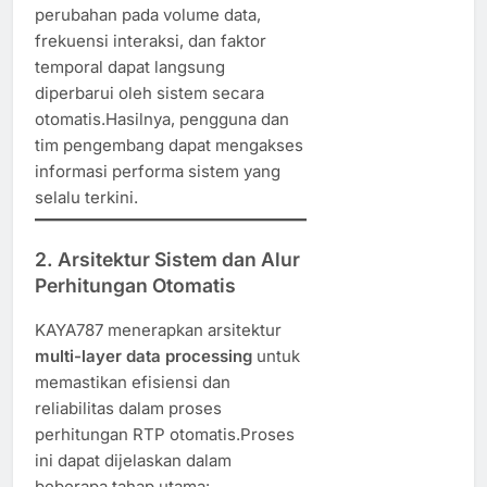
perubahan pada volume data,
frekuensi interaksi, dan faktor
temporal dapat langsung
diperbarui oleh sistem secara
otomatis.Hasilnya, pengguna dan
tim pengembang dapat mengakses
informasi performa sistem yang
selalu terkini.
2. Arsitektur Sistem dan Alur
Perhitungan Otomatis
KAYA787 menerapkan arsitektur
multi-layer data processing
untuk
memastikan efisiensi dan
reliabilitas dalam proses
perhitungan RTP otomatis.Proses
ini dapat dijelaskan dalam
beberapa tahap utama: