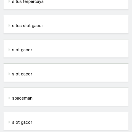
situs terpercaya
situs slot gacor
slot gacor
slot gacor
spaceman
slot gacor