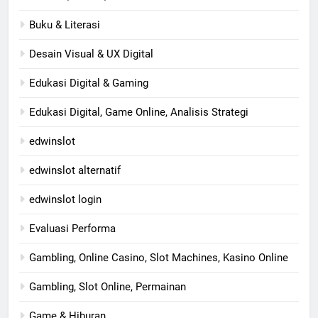
Buku & Literasi
Desain Visual & UX Digital
Edukasi Digital & Gaming
Edukasi Digital, Game Online, Analisis Strategi
edwinslot
edwinslot alternatif
edwinslot login
Evaluasi Performa
Gambling, Online Casino, Slot Machines, Kasino Online
Gambling, Slot Online, Permainan
Game & Hiburan