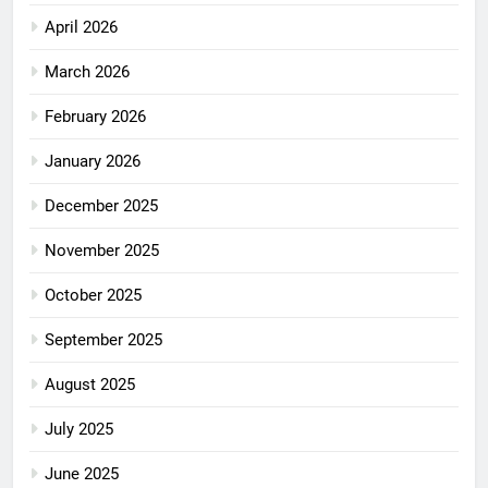
April 2026
March 2026
February 2026
January 2026
December 2025
November 2025
October 2025
September 2025
August 2025
July 2025
June 2025