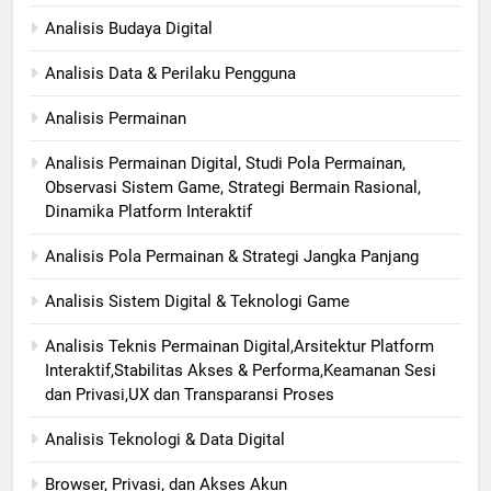
Analisis Budaya Digital
Analisis Data & Perilaku Pengguna
Analisis Permainan​
Analisis Permainan Digital, Studi Pola Permainan,
Observasi Sistem Game, Strategi Bermain Rasional,
Dinamika Platform Interaktif
Analisis Pola Permainan & Strategi Jangka Panjang
Analisis Sistem Digital & Teknologi Game
Analisis Teknis Permainan Digital,Arsitektur Platform
Interaktif,Stabilitas Akses & Performa,Keamanan Sesi
dan Privasi,UX dan Transparansi Proses
Analisis Teknologi & Data Digital
Browser, Privasi, dan Akses Akun