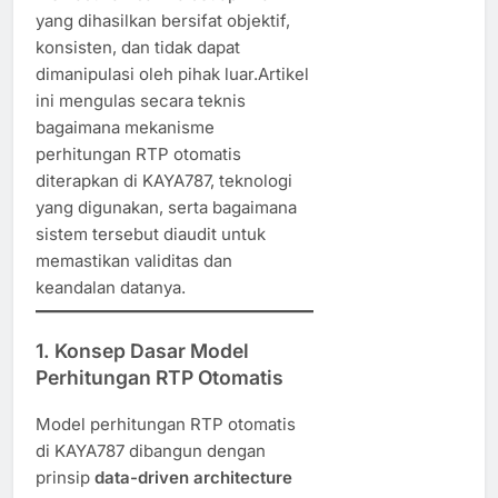
yang dihasilkan bersifat objektif,
konsisten, dan tidak dapat
dimanipulasi oleh pihak luar.Artikel
ini mengulas secara teknis
bagaimana mekanisme
perhitungan RTP otomatis
diterapkan di KAYA787, teknologi
yang digunakan, serta bagaimana
sistem tersebut diaudit untuk
memastikan validitas dan
keandalan datanya.
1. Konsep Dasar Model
Perhitungan RTP Otomatis
Model perhitungan RTP otomatis
di KAYA787 dibangun dengan
prinsip
data-driven architecture