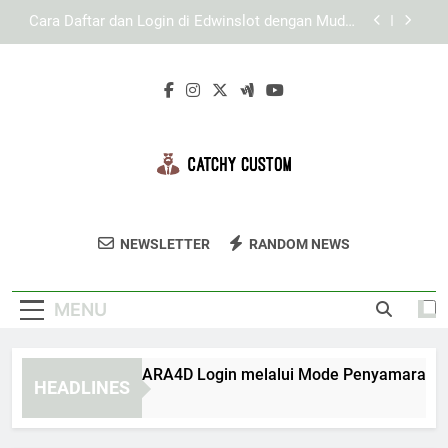
Skip
EDWINSLOT Login dan Pentingnya Navigasi
to
Sederhana bagi Pengguna
content
Login Edwinslot Alternatif untuk Akses Lebih
Lancar dan Aman
Cara Membuka TIARA4D Login melalui Mode
Penyamaran
Cara Daftar dan Login di Edwinslot dengan Mudah
untuk Pengguna Baru
EDWINSLOT Login dan Pentingnya Navigasi
Sederhana bagi Pengguna
Catchy Custom
Dapatkan T-Shirt Dan Merchandise Unik
Login Edwinslot Alternatif untuk Akses Lebih
NEWSLETTER
RANDOM NEWS
Lancar dan Aman
Dengan Desain Kustom Dari Catchy
Custom.
MENU
ara Membuka TIARA4D Login melalui Mode Penyamaran
HEADLINES
Month Ago