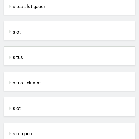
situs slot gacor
slot
situs
situs link slot
slot
slot gacor