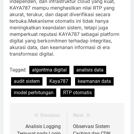
independen, dan infrastruktur cloud yang kuat,
KAYA787 mampu menghasilkan nilai RTP yang
akurat, terukur, dan dapat diverifikasi secara
terbuka.Mekanisme otomatis ini tidak hanya
meningkatkan keandalan sistem, tetapi juga
memperkuat reputasi KAYA787 sebagai platform
digital yang berkomitmen terhadap integritas,
akurasi data, dan keamanan informasi di era
transformasi digital.
Tagged:
algoritma digital
analisis data
audit sistem
Kaya787
keamanan data
model perhitungan
RTP otomatis
Previous:
Next:
Post
navigation
Analisis Logging
Observasi Sistem
Terpusat pada Login
Caching dan CDN