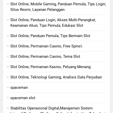
Slot Online, Mobile Gaming, Panduan Pemula, Tips Login,
Situs Resmi, Layanan Pelanggan
Slot Online, Panduan Login, Akses Multi-Perangkat,
Keamanan Akun, Tips Pemula, Edukasi Slot
Slot Online, Panduan Pemula, Tips Bermain Slot
Slot Online, Permainan Casino, Free Spins\
Slot Online, Permainan Casino, Tema Slot
Slot Online, Permainan Kasino, Peluang Menang
Slot Online, Teknologi Gaming, Analisis Data Perjudian
spaceman
spaceman slot
Stabilitas Operasional Digital,Manajemen Sistem