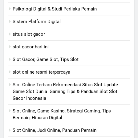
Psikologi Digital & Studi Perilaku Pemain
Sistem Platform Digital
situs slot gacor
slot gacor hari ini
Slot Gacor, Game Slot, Tips Slot
slot online resmi terpercaya
Slot Online Terbaru Rekomendasi Situs Slot Update
Game Slot Dunia iGaming Tips & Panduan Slot Slot
Gacor Indonesia
Slot Online, Game Kasino, Strategi Gaming, Tips
Bermain, Hiburan Digital
Slot Online, Judi Online, Panduan Pemain