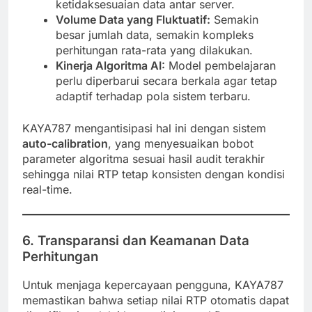
ketidaksesuaian data antar server.
Volume Data yang Fluktuatif:
Semakin
besar jumlah data, semakin kompleks
perhitungan rata-rata yang dilakukan.
Kinerja Algoritma AI:
Model pembelajaran
perlu diperbarui secara berkala agar tetap
adaptif terhadap pola sistem terbaru.
KAYA787 mengantisipasi hal ini dengan sistem
auto-calibration
, yang menyesuaikan bobot
parameter algoritma sesuai hasil audit terakhir
sehingga nilai RTP tetap konsisten dengan kondisi
real-time.
6. Transparansi dan Keamanan Data
Perhitungan
Untuk menjaga kepercayaan pengguna, KAYA787
memastikan bahwa setiap nilai RTP otomatis dapat