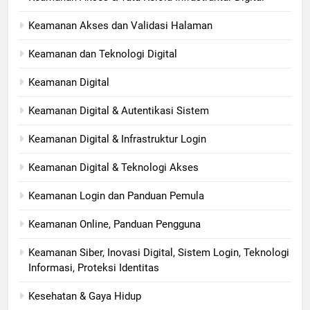
Keamanan Akses dan Validasi Halaman
Keamanan dan Teknologi Digital
Keamanan Digital
Keamanan Digital & Autentikasi Sistem
Keamanan Digital & Infrastruktur Login
Keamanan Digital & Teknologi Akses
Keamanan Login dan Panduan Pemula
Keamanan Online, Panduan Pengguna
Keamanan Siber, Inovasi Digital, Sistem Login, Teknologi
Informasi, Proteksi Identitas
Kesehatan & Gaya Hidup