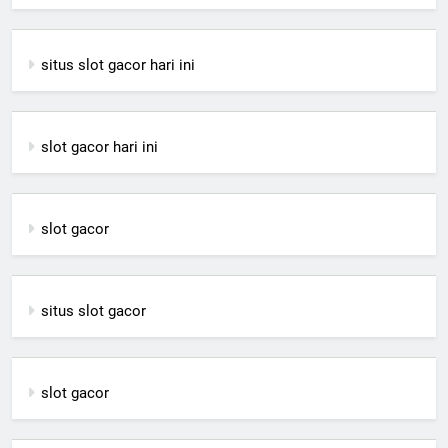
situs slot gacor hari ini
slot gacor hari ini
slot gacor
situs slot gacor
slot gacor