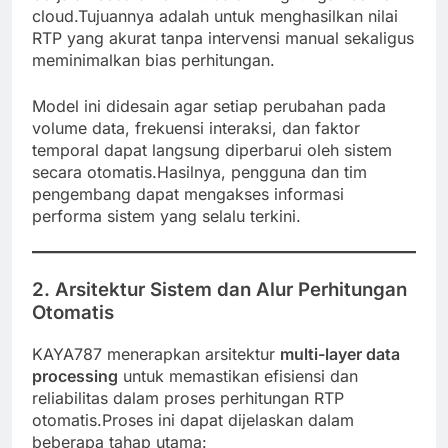
cloud.Tujuannya adalah untuk menghasilkan nilai
RTP yang akurat tanpa intervensi manual sekaligus
meminimalkan bias perhitungan.
Model ini didesain agar setiap perubahan pada
volume data, frekuensi interaksi, dan faktor
temporal dapat langsung diperbarui oleh sistem
secara otomatis.Hasilnya, pengguna dan tim
pengembang dapat mengakses informasi
performa sistem yang selalu terkini.
2. Arsitektur Sistem dan Alur Perhitungan
Otomatis
KAYA787 menerapkan arsitektur
multi-layer data
processing
untuk memastikan efisiensi dan
reliabilitas dalam proses perhitungan RTP
otomatis.Proses ini dapat dijelaskan dalam
beberapa tahap utama: