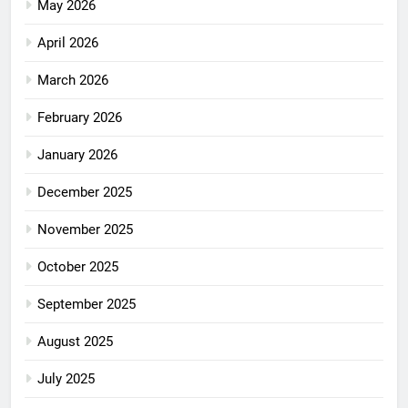
May 2026
April 2026
March 2026
February 2026
January 2026
December 2025
November 2025
October 2025
September 2025
August 2025
July 2025