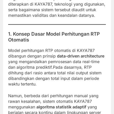
diterapkan di KAYA787, teknologi yang digunakan,
serta bagaimana sistem tersebut diaudit untuk
memastikan validitas dan keandalan datanya.
1. Konsep Dasar Model Perhitungan RTP
Otomatis
Model perhitungan RTP otomatis di KAYA787
dibangun dengan prinsip
data-driven architecture
yang mengandalkan pemrosesan data real-time
dan algoritma prediktif.Pada dasarnya, RTP
dihitung dari rasio antara total nilai output sistem
dibandingkan dengan total input dalam periode
waktu tertentu.
Namun, berbeda dari perhitungan manual yang
rawan kesalahan, sistem otomatis KAYA787
menggunakan
algoritma statistik adaptif
yang
berjalan secara kontinu dalam lingkungan server