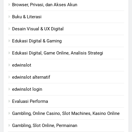
Browser, Privasi, dan Akses Akun
Buku & Literasi
Desain Visual & UX Digital
Edukasi Digital & Gaming
Edukasi Digital, Game Online, Analisis Strategi
edwinslot
edwinslot alternatif
edwinslot login
Evaluasi Performa
Gambling, Online Casino, Slot Machines, Kasino Online
Gambling, Slot Online, Permainan