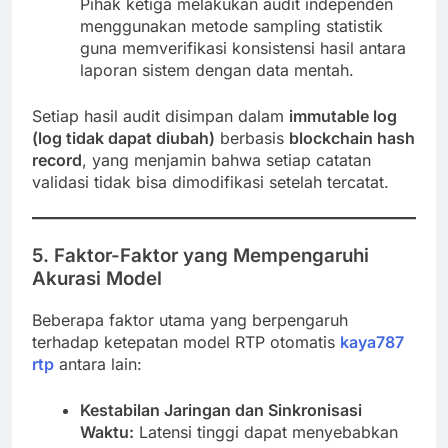
Pihak ketiga melakukan audit independen
menggunakan metode sampling statistik
guna memverifikasi konsistensi hasil antara
laporan sistem dengan data mentah.
Setiap hasil audit disimpan dalam
immutable log
(log tidak dapat diubah)
berbasis
blockchain hash
record
, yang menjamin bahwa setiap catatan
validasi tidak bisa dimodifikasi setelah tercatat.
5. Faktor-Faktor yang Mempengaruhi
Akurasi Model
Beberapa faktor utama yang berpengaruh
terhadap ketepatan model RTP otomatis
kaya787
rtp
antara lain:
Kestabilan Jaringan dan Sinkronisasi
Waktu:
Latensi tinggi dapat menyebabkan