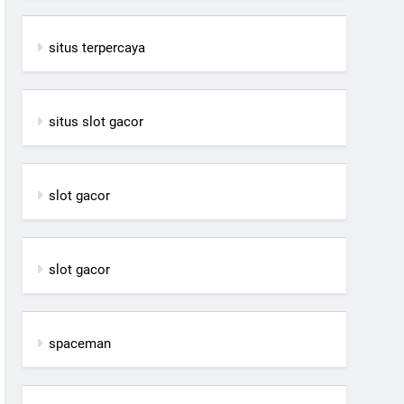
situs terpercaya
situs slot gacor
slot gacor
slot gacor
spaceman