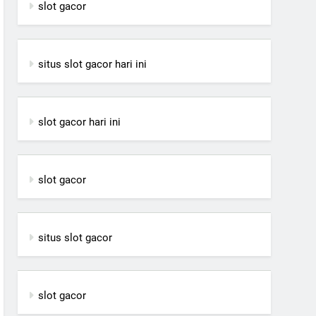
slot gacor
situs slot gacor hari ini
slot gacor hari ini
slot gacor
situs slot gacor
slot gacor