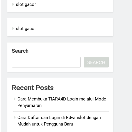
slot gacor
slot gacor
Search
SEARCH
Recent Posts
Cara Membuka TIARA4D Login melalui Mode
Penyamaran
Cara Daftar dan Login di Edwinslot dengan
Mudah untuk Pengguna Baru