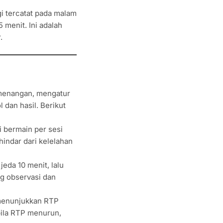
gi tercatat pada malam
 menit. Ini adalah
.
emenangan, mengatur
 dan hasil. Berikut
 bermain per sesi
hindar dari kelelahan
eda 10 menit, lalu
ng observasi dan
menunjukkan RTP
bila RTP menurun,