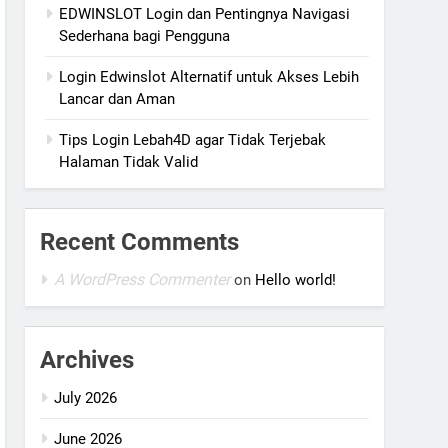
EDWINSLOT Login dan Pentingnya Navigasi
Sederhana bagi Pengguna
Login Edwinslot Alternatif untuk Akses Lebih
Lancar dan Aman
Tips Login Lebah4D agar Tidak Terjebak
Halaman Tidak Valid
Recent Comments
A WordPress Commenter
on
Hello world!
Archives
July 2026
June 2026