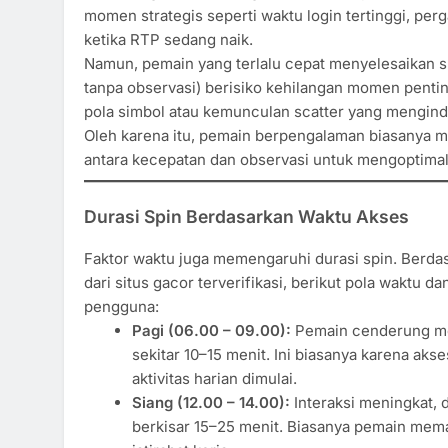
momen strategis seperti waktu login tertinggi, perg
ketika RTP sedang naik.
Namun, pemain yang terlalu cepat menyelesaikan s
tanpa observasi) berisiko kehilangan momen penti
pola simbol atau kemunculan scatter yang mengindi
Oleh karena itu, pemain berpengalaman biasanya
antara kecepatan dan observasi untuk mengoptimal
Durasi Spin Berdasarkan Waktu Akses
Faktor waktu juga memengaruhi durasi spin. Berdas
dari situs gacor terverifikasi, berikut pola waktu da
pengguna:
Pagi (06.00 – 09.00):
Pemain cenderung mel
sekitar 10–15 menit. Ini biasanya karena aks
aktivitas harian dimulai.
Siang (12.00 – 14.00):
Interaksi meningkat, 
berkisar 15–25 menit. Biasanya pemain mem