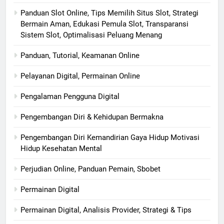
Panduan Slot Online, Tips Memilih Situs Slot, Strategi
Bermain Aman, Edukasi Pemula Slot, Transparansi
Sistem Slot, Optimalisasi Peluang Menang
Panduan, Tutorial, Keamanan Online
Pelayanan Digital, Permainan Online
Pengalaman Pengguna Digital
Pengembangan Diri & Kehidupan Bermakna
Pengembangan Diri Kemandirian Gaya Hidup Motivasi
Hidup Kesehatan Mental
Perjudian Online, Panduan Pemain, Sbobet
Permainan Digital
Permainan Digital, Analisis Provider, Strategi & Tips