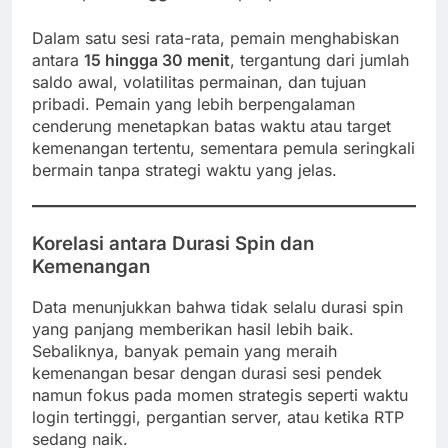
Dalam satu sesi rata-rata, pemain menghabiskan
antara
15 hingga 30 menit
, tergantung dari jumlah
saldo awal, volatilitas permainan, dan tujuan
pribadi. Pemain yang lebih berpengalaman
cenderung menetapkan batas waktu atau target
kemenangan tertentu, sementara pemula seringkali
bermain tanpa strategi waktu yang jelas.
Korelasi antara Durasi Spin dan
Kemenangan
Data menunjukkan bahwa tidak selalu durasi spin
yang panjang memberikan hasil lebih baik.
Sebaliknya, banyak pemain yang meraih
kemenangan besar dengan durasi sesi pendek
namun fokus pada momen strategis seperti waktu
login tertinggi, pergantian server, atau ketika RTP
sedang naik.