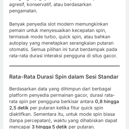
agresif, konservatif, atau berdasarkan
pengamatan.
Banyak penyedia slot modern memungkinkan
pemain untuk menyesuaikan kecepatan spin,
termasuk mode turbo, quick spin, atau bahkan
autoplay yang menetapkan serangkaian putaran
otomatis. Semua pilihan ini turut berdampak pada
rata-rata durasi interaksi pengguna di situs gacor.
Rata-Rata Durasi Spin dalam Sesi Standar
Berdasarkan data yang dihimpun dari berbagai
platform penyedia permainan gacor, durasi rata-
rata spin per pengguna berkisar antara
0,8 hingga
2,5 detik
per putaran ketika fitur quick spin
diaktifkan. Sementara itu, untuk mode spin biasa
(tanpa percepatan), waktu yang dihabiskan dapat
mencapai
3 hingga 5 detik
per putaran.