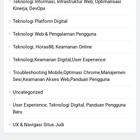
Teknologi Informasi, Infrastruktur Web, Optimalisasi
Kinerja, DevOps
Teknologi Platform Digital
Teknologi Web & Pengalaman Pengguna
Teknologi, Horas88, Keamanan Online
Teknologi,Keamanan Digital,User Experience
Troubleshooting Mobile,Optimasi Chrome,Manajemen
Sesi,Keamanan Akses Web,Panduan Pengguna
Uncategorized
User Experience, Teknologi Digital, Panduan Pengguna
Baru
UX & Navigasi Situs Judi