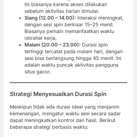
Ini biasanya karena akses dilakukan
sebelum aktivitas harian dimulai.
Siang (12.00 – 14.00):
Interaksi meningkat,
dengan sesi spin berkisar 15–25 menit.
Biasanya pemain memanfaatkan waktu
istirahat kerja.
Malam (20.00 – 23.00):
Durasi spin
tertinggi tercatat pada malam hari, dengan
sesi bisa berlangsung hingga 45 menit. Ini
adalah waktu puncak aktivitas pengguna
situs gacor.
Strategi Menyesuaikan Durasi Spin
Meskipun tidak ada durasi ideal yang menjamin
kemenangan, mengatur waktu sesi secara sadar
dapat meningkatkan kontrol dan hasil. Berikut
beberapa strategi berbasis waktu: