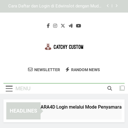
Skip
EDWINSLOT Login dan Pentingnya Navigasi
to
Sederhana bagi Pengguna
content
Login Edwinslot Alternatif untuk Akses Lebih
Lancar dan Aman
Cara Membuka TIARA4D Login melalui Mode
Penyamaran
Cara Daftar dan Login di Edwinslot dengan Mudah
untuk Pengguna Baru
EDWINSLOT Login dan Pentingnya Navigasi
Sederhana bagi Pengguna
Catchy Custom
Dapatkan T-Shirt Dan Merchandise Unik
Login Edwinslot Alternatif untuk Akses Lebih
NEWSLETTER
RANDOM NEWS
Lancar dan Aman
Dengan Desain Kustom Dari Catchy
Custom.
MENU
ra Membuka TIARA4D Login melalui Mode Penyamaran
HEADLINES
Weeks Ago