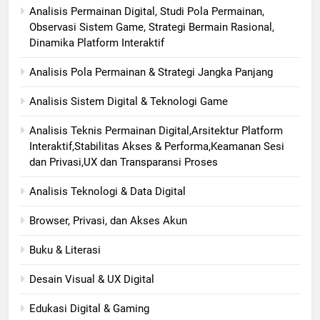
Analisis Permainan Digital, Studi Pola Permainan,
Observasi Sistem Game, Strategi Bermain Rasional,
Dinamika Platform Interaktif
Analisis Pola Permainan & Strategi Jangka Panjang
Analisis Sistem Digital & Teknologi Game
Analisis Teknis Permainan Digital,Arsitektur Platform
Interaktif,Stabilitas Akses & Performa,Keamanan Sesi
dan Privasi,UX dan Transparansi Proses
Analisis Teknologi & Data Digital
Browser, Privasi, dan Akses Akun
Buku & Literasi
Desain Visual & UX Digital
Edukasi Digital & Gaming