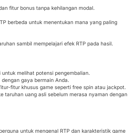
an fitur bonus tanpa kehilangan modal.
TP berbeda untuk menentukan mana yang paling
aruhan sambil mempelajari efek RTP pada hasil.
untuk melihat potensi pengembalian.
ai dengan gaya bermain Anda.
r-fitur khusus game seperti free spin atau jackpot.
 ke taruhan uang asli sebelum merasa nyaman dengan
 berguna untuk mengenal RTP dan karakteristik game