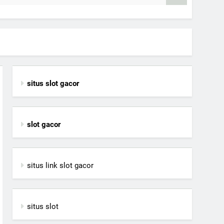
situs slot gacor
slot gacor
situs link slot gacor
situs slot