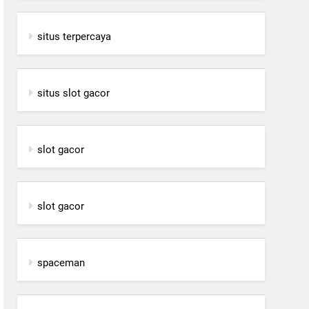
situs terpercaya
situs slot gacor
slot gacor
slot gacor
spaceman