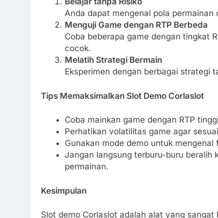
Belajar tanpa Risiko
Anda dapat mengenal pola permainan d
Menguji Game dengan RTP Berbeda
Coba beberapa game dengan tingkat R
cocok.
Melatih Strategi Bermain
Eksperimen dengan berbagai strategi t
Tips Memaksimalkan Slot Demo Corlaslot
Coba mainkan game dengan RTP tinggi 
Perhatikan volatilitas game agar sesu
Gunakan mode demo untuk mengenal fitu
Jangan langsung terburu-buru beralih
permainan.
Kesimpulan
Slot demo Corlaslot adalah alat yang sangat