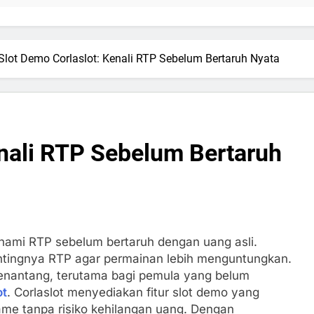
Slot Demo Corlaslot: Kenali RTP Sebelum Bertaruh Nyata
enali RTP Sebelum Bertaruh
hami RTP sebelum bertaruh dengan uang asli.
tingnya RTP agar permainan lebih menguntungkan.
menantang, terutama bagi pemula yang belum
ot
. Corlaslot menyediakan fitur slot demo yang
e tanpa risiko kehilangan uang. Dengan