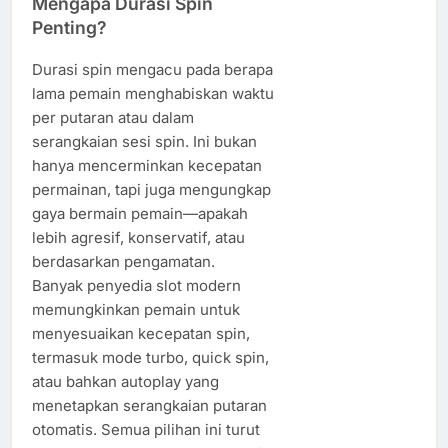
Mengapa Durasi Spin
Penting?
Durasi spin mengacu pada berapa
lama pemain menghabiskan waktu
per putaran atau dalam
serangkaian sesi spin. Ini bukan
hanya mencerminkan kecepatan
permainan, tapi juga mengungkap
gaya bermain pemain—apakah
lebih agresif, konservatif, atau
berdasarkan pengamatan.
Banyak penyedia slot modern
memungkinkan pemain untuk
menyesuaikan kecepatan spin,
termasuk mode turbo, quick spin,
atau bahkan autoplay yang
menetapkan serangkaian putaran
otomatis. Semua pilihan ini turut