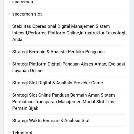
spaceman
spaceman slot
Stabilitas Operasional Digital,Manajemen Sistem
Intensif,Performa Platform Online,Infrastruktur Teknologi
Andal
Strategi Bermain & Analisis Perilaku Pengguna
Strategi Platform Digital, Panduan Akses Aman, Evaluasi
Layanan Online
Strategi Slot Digital & Analisis Provider Game
Strategi Slot Online Panduan Bermain Aman Sistem
Permainan Transparan Manajemen Modal Slot Tips
Pemain Bijak
Strategi Waktu Bermain & Analisis Slot
Teknologi