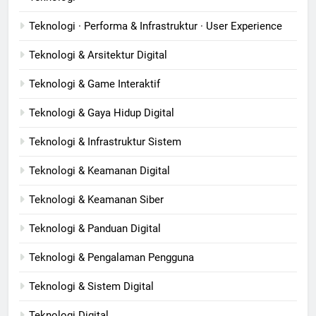
Teknologi · Performa & Infrastruktur · User Experience
Teknologi & Arsitektur Digital
Teknologi & Game Interaktif
Teknologi & Gaya Hidup Digital
Teknologi & Infrastruktur Sistem
Teknologi & Keamanan Digital
Teknologi & Keamanan Siber
Teknologi & Panduan Digital
Teknologi & Pengalaman Pengguna
Teknologi & Sistem Digital
Teknologi Digital