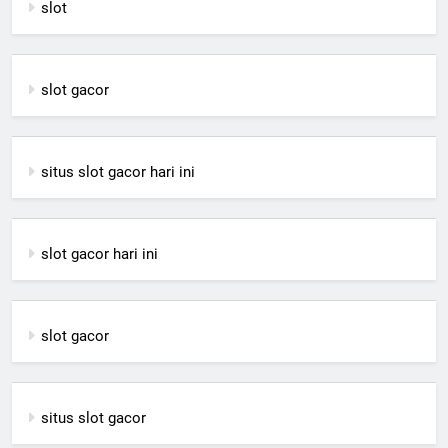
slot
slot gacor
situs slot gacor hari ini
slot gacor hari ini
slot gacor
situs slot gacor