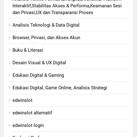
Interaktif,Stabilitas Akses & Performa,Keamanan Sesi
dan Privasi,UX dan Transparansi Proses
Analisis Teknologi & Data Digital
Browser, Privasi, dan Akses Akun
Buku & Literasi
Desain Visual & UX Digital
Edukasi Digital & Gaming
Edukasi Digital, Game Online, Analisis Strategi
edwinslot
edwinslot alternatif
edwinslot login