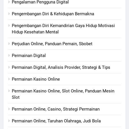
Pengalaman Pengguna Digital
Pengembangan Diri & Kehidupan Bermakna
Pengembangan Diri Kemandirian Gaya Hidup Motivasi
Hidup Kesehatan Mental
Perjudian Online, Panduan Pemain, Sbobet
Permainan Digital
Permainan Digital, Analisis Provider, Strategi & Tips
Permainan Kasino Online
Permainan Kasino Online, Slot Online, Panduan Mesin
Slot
Permainan Online, Casino, Strategi Permainan
Permainan Online, Taruhan Olahraga, Judi Bola