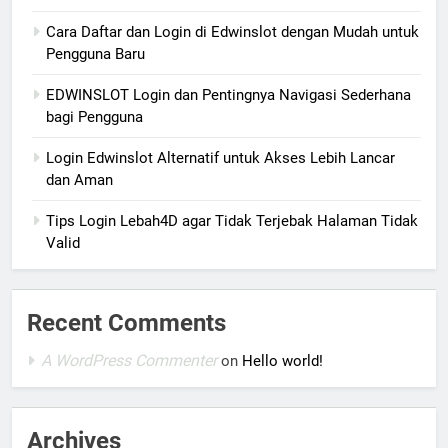
Cara Daftar dan Login di Edwinslot dengan Mudah untuk
Pengguna Baru
EDWINSLOT Login dan Pentingnya Navigasi Sederhana
bagi Pengguna
Login Edwinslot Alternatif untuk Akses Lebih Lancar
dan Aman
Tips Login Lebah4D agar Tidak Terjebak Halaman Tidak
Valid
Recent Comments
A WordPress Commenter
on
Hello world!
Archives