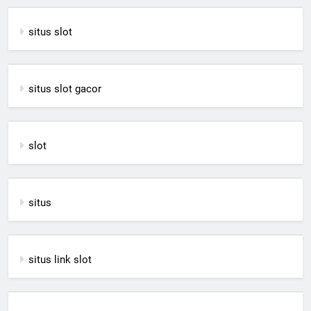
situs slot
situs slot gacor
slot
situs
situs link slot