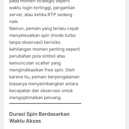
pada momen strategis seperti
waktu login tertinggi, pergantian
server, atau ketika RTP sedang
naik.
Namun, pemain yang terlalu cepat
menyelesaikan spin (mode turbo
tanpa observasi) berisiko
kehilangan momen penting seperti
perubahan pola simbol atau
kemunculan scatter yang
mengindikasikan free spin. Oleh
karena itu, pemain berpengalaman
biasanya menyeimbangkan antara
kecepatan dan observasi untuk
mengoptimalkan peluang.
Durasi Spin Berdasarkan
Waktu Akses