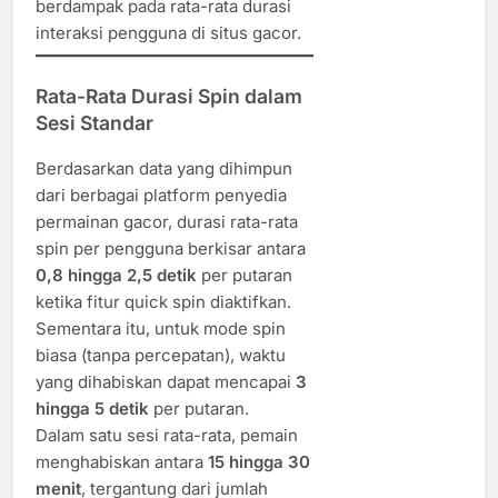
berdampak pada rata-rata durasi
interaksi pengguna di situs gacor.
Rata-Rata Durasi Spin dalam
Sesi Standar
Berdasarkan data yang dihimpun
dari berbagai platform penyedia
permainan gacor, durasi rata-rata
spin per pengguna berkisar antara
0,8 hingga 2,5 detik
per putaran
ketika fitur quick spin diaktifkan.
Sementara itu, untuk mode spin
biasa (tanpa percepatan), waktu
yang dihabiskan dapat mencapai
3
hingga 5 detik
per putaran.
Dalam satu sesi rata-rata, pemain
menghabiskan antara
15 hingga 30
menit
, tergantung dari jumlah