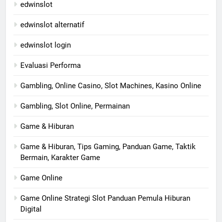
edwinslot
edwinslot alternatif
edwinslot login
Evaluasi Performa
Gambling, Online Casino, Slot Machines, Kasino Online
Gambling, Slot Online, Permainan
Game & Hiburan
Game & Hiburan, Tips Gaming, Panduan Game, Taktik
Bermain, Karakter Game
Game Online
Game Online Strategi Slot Panduan Pemula Hiburan
Digital