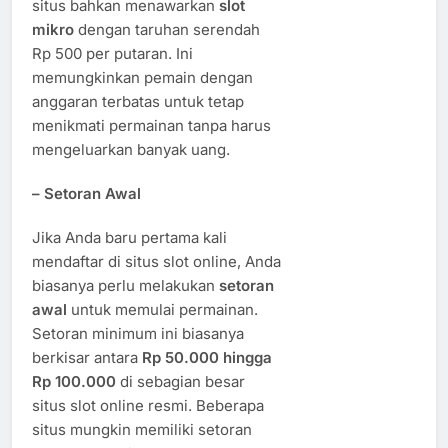
situs bahkan menawarkan
slot
mikro
dengan taruhan serendah
Rp 500 per putaran. Ini
memungkinkan pemain dengan
anggaran terbatas untuk tetap
menikmati permainan tanpa harus
mengeluarkan banyak uang.
–
Setoran Awal
Jika Anda baru pertama kali
mendaftar di situs slot online, Anda
biasanya perlu melakukan
setoran
awal
untuk memulai permainan.
Setoran minimum ini biasanya
berkisar antara
Rp 50.000 hingga
Rp 100.000
di sebagian besar
situs slot online resmi. Beberapa
situs mungkin memiliki setoran