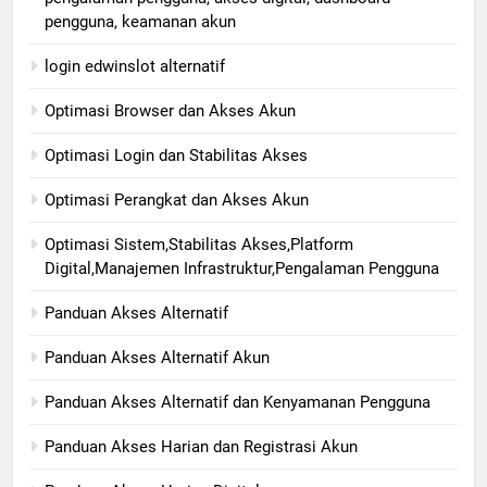
pengguna, keamanan akun
login edwinslot alternatif
Optimasi Browser dan Akses Akun
Optimasi Login dan Stabilitas Akses
Optimasi Perangkat dan Akses Akun
Optimasi Sistem,Stabilitas Akses,Platform
Digital,Manajemen Infrastruktur,Pengalaman Pengguna
Panduan Akses Alternatif
Panduan Akses Alternatif Akun
Panduan Akses Alternatif dan Kenyamanan Pengguna
Panduan Akses Harian dan Registrasi Akun