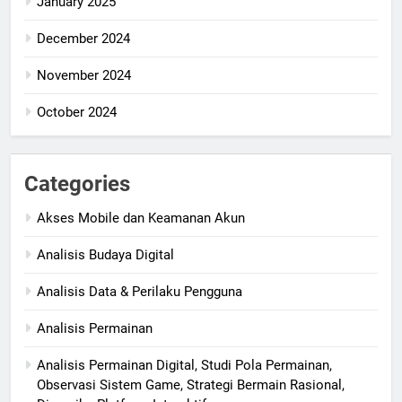
January 2025
December 2024
November 2024
October 2024
Categories
Akses Mobile dan Keamanan Akun
Analisis Budaya Digital
Analisis Data & Perilaku Pengguna
Analisis Permainan​
Analisis Permainan Digital, Studi Pola Permainan,
Observasi Sistem Game, Strategi Bermain Rasional,