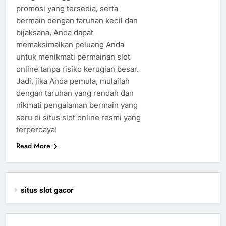
promosi yang tersedia, serta
bermain dengan taruhan kecil dan
bijaksana, Anda dapat
memaksimalkan peluang Anda
untuk menikmati permainan slot
online tanpa risiko kerugian besar.
Jadi, jika Anda pemula, mulailah
dengan taruhan yang rendah dan
nikmati pengalaman bermain yang
seru di situs slot online resmi yang
terpercaya!
Read More
situs slot gacor