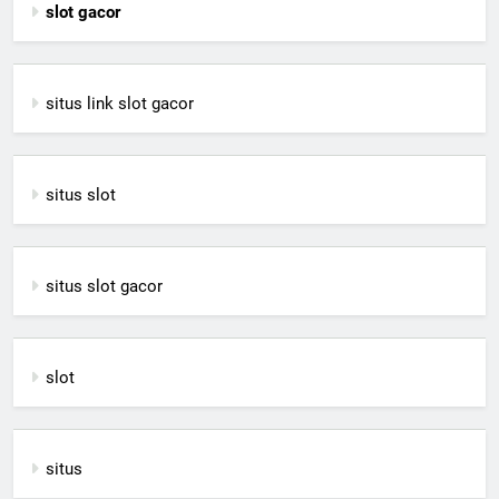
slot gacor
situs link slot gacor
situs slot
situs slot gacor
slot
situs