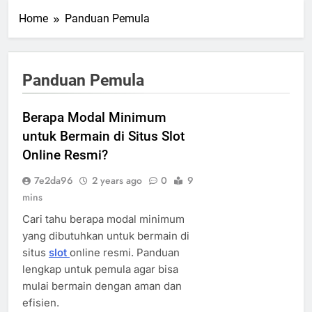
Home
Panduan Pemula
Panduan Pemula
Berapa Modal Minimum
untuk Bermain di Situs Slot
Online Resmi?
7e2da96
2 years ago
0
9
mins
Cari tahu berapa modal minimum
yang dibutuhkan untuk bermain di
situs
slot
online resmi. Panduan
lengkap untuk pemula agar bisa
mulai bermain dengan aman dan
efisien.