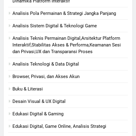
Dinamika Platform Interaktif
Analisis Pola Permainan & Strategi Jangka Panjang
Analisis Sistem Digital & Teknologi Game
Analisis Teknis Permainan Digital,Arsitektur Platform
Interaktif,Stabilitas Akses & Performa,Keamanan Sesi
dan Privasi,UX dan Transparansi Proses
Analisis Teknologi & Data Digital
Browser, Privasi, dan Akses Akun
Buku & Literasi
Desain Visual & UX Digital
Edukasi Digital & Gaming
Edukasi Digital, Game Online, Analisis Strategi