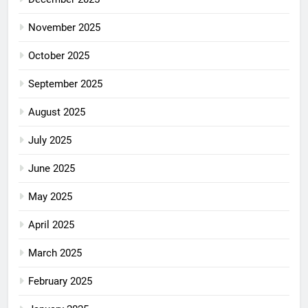
November 2025
October 2025
September 2025
August 2025
July 2025
June 2025
May 2025
April 2025
March 2025
February 2025