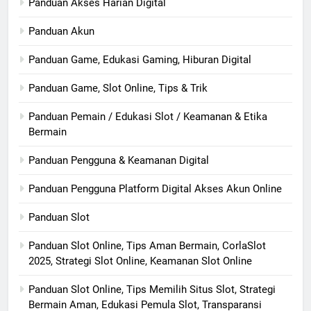
Panduan Akses Harian Digital
Panduan Akun
Panduan Game, Edukasi Gaming, Hiburan Digital
Panduan Game, Slot Online, Tips & Trik
Panduan Pemain / Edukasi Slot / Keamanan & Etika
Bermain
Panduan Pengguna & Keamanan Digital
Panduan Pengguna Platform Digital Akses Akun Online
Panduan Slot
Panduan Slot Online, Tips Aman Bermain, CorlaSlot
2025, Strategi Slot Online, Keamanan Slot Online
Panduan Slot Online, Tips Memilih Situs Slot, Strategi
Bermain Aman, Edukasi Pemula Slot, Transparansi