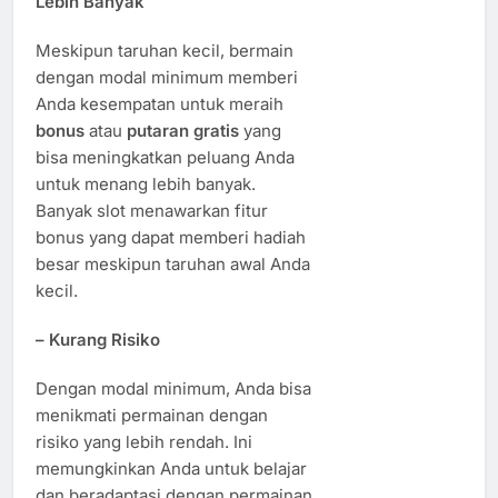
Lebih Banyak
Meskipun taruhan kecil, bermain
dengan modal minimum memberi
Anda kesempatan untuk meraih
bonus
atau
putaran gratis
yang
bisa meningkatkan peluang Anda
untuk menang lebih banyak.
Banyak slot menawarkan fitur
bonus yang dapat memberi hadiah
besar meskipun taruhan awal Anda
kecil.
–
Kurang Risiko
Dengan modal minimum, Anda bisa
menikmati permainan dengan
risiko yang lebih rendah. Ini
memungkinkan Anda untuk belajar
dan beradaptasi dengan permainan