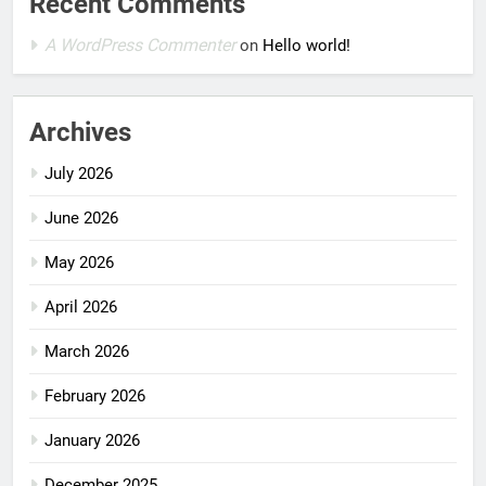
Recent Comments
A WordPress Commenter
on
Hello world!
Archives
July 2026
June 2026
May 2026
April 2026
March 2026
February 2026
January 2026
December 2025