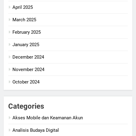
April 2025
March 2025
February 2025
January 2025
December 2024
November 2024
October 2024
Categories
Akses Mobile dan Keamanan Akun
Analisis Budaya Digital