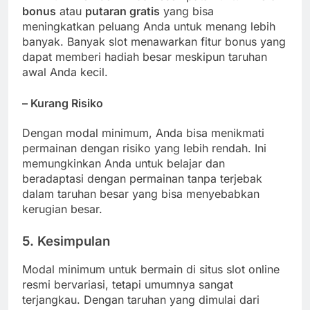
bonus
atau
putaran gratis
yang bisa
meningkatkan peluang Anda untuk menang lebih
banyak. Banyak slot menawarkan fitur bonus yang
dapat memberi hadiah besar meskipun taruhan
awal Anda kecil.
–
Kurang Risiko
Dengan modal minimum, Anda bisa menikmati
permainan dengan risiko yang lebih rendah. Ini
memungkinkan Anda untuk belajar dan
beradaptasi dengan permainan tanpa terjebak
dalam taruhan besar yang bisa menyebabkan
kerugian besar.
5.
Kesimpulan
Modal minimum untuk bermain di situs slot online
resmi bervariasi, tetapi umumnya sangat
terjangkau. Dengan taruhan yang dimulai dari