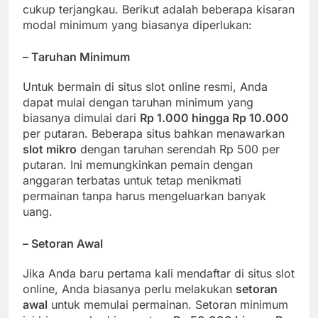
cukup terjangkau. Berikut adalah beberapa kisaran
modal minimum yang biasanya diperlukan:
–
Taruhan Minimum
Untuk bermain di situs slot online resmi, Anda
dapat mulai dengan taruhan minimum yang
biasanya dimulai dari
Rp 1.000 hingga Rp 10.000
per putaran. Beberapa situs bahkan menawarkan
slot mikro
dengan taruhan serendah Rp 500 per
putaran. Ini memungkinkan pemain dengan
anggaran terbatas untuk tetap menikmati
permainan tanpa harus mengeluarkan banyak
uang.
–
Setoran Awal
Jika Anda baru pertama kali mendaftar di situs slot
online, Anda biasanya perlu melakukan
setoran
awal
untuk memulai permainan. Setoran minimum