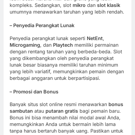
kompleks. Sedangkan, slot
mikro
dan
slot klasik
umumnya menawarkan taruhan yang lebih rendah.
–
Penyedia Perangkat Lunak
Penyedia perangkat lunak seperti
NetEnt
,
Microgaming
, dan
Playtech
memiliki permainan
dengan rentang taruhan yang berbeda-beda. Slot
yang dikembangkan oleh penyedia perangkat
lunak besar biasanya memiliki taruhan minimum
yang lebih variatif, memungkinkan pemain dengan
berbagai anggaran untuk berpartisipasi.
–
Promosi dan Bonus
Banyak situs slot online resmi menawarkan
bonus
sambutan
atau
putaran gratis
bagi pemain baru.
Bonus ini bisa menambah nilai modal awal Anda,
memungkinkan Anda untuk bermain lebih lama
tanpa harus bertaruh banyak uang. Pastikan untuk