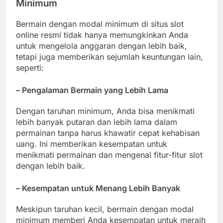
Minimum
Bermain dengan modal minimum di situs slot
online resmi tidak hanya memungkinkan Anda
untuk mengelola anggaran dengan lebih baik,
tetapi juga memberikan sejumlah keuntungan lain,
seperti:
–
Pengalaman Bermain yang Lebih Lama
Dengan taruhan minimum, Anda bisa menikmati
lebih banyak putaran dan lebih lama dalam
permainan tanpa harus khawatir cepat kehabisan
uang. Ini memberikan kesempatan untuk
menikmati permainan dan mengenal fitur-fitur slot
dengan lebih baik.
–
Kesempatan untuk Menang Lebih Banyak
Meskipun taruhan kecil, bermain dengan modal
minimum memberi Anda kesempatan untuk meraih