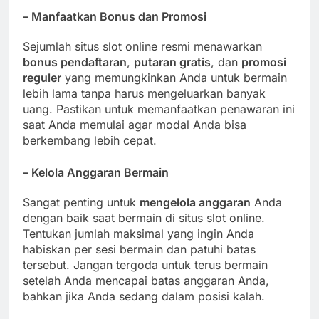
–
Manfaatkan Bonus dan Promosi
Sejumlah situs slot online resmi menawarkan
bonus pendaftaran
,
putaran gratis
, dan
promosi
reguler
yang memungkinkan Anda untuk bermain
lebih lama tanpa harus mengeluarkan banyak
uang. Pastikan untuk memanfaatkan penawaran ini
saat Anda memulai agar modal Anda bisa
berkembang lebih cepat.
–
Kelola Anggaran Bermain
Sangat penting untuk
mengelola anggaran
Anda
dengan baik saat bermain di situs slot online.
Tentukan jumlah maksimal yang ingin Anda
habiskan per sesi bermain dan patuhi batas
tersebut. Jangan tergoda untuk terus bermain
setelah Anda mencapai batas anggaran Anda,
bahkan jika Anda sedang dalam posisi kalah.