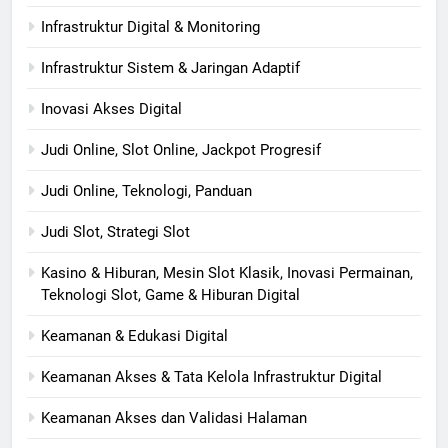
Infrastruktur Digital & Monitoring
Infrastruktur Sistem & Jaringan Adaptif
Inovasi Akses Digital
Judi Online, Slot Online, Jackpot Progresif
Judi Online, Teknologi, Panduan
Judi Slot, Strategi Slot
Kasino & Hiburan, Mesin Slot Klasik, Inovasi Permainan,
Teknologi Slot, Game & Hiburan Digital
Keamanan & Edukasi Digital
Keamanan Akses & Tata Kelola Infrastruktur Digital
Keamanan Akses dan Validasi Halaman