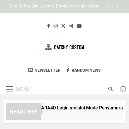
Skip
EDWINSLOT Login dan Pentingnya Navigasi
to
Sederhana bagi Pengguna
content
Login Edwinslot Alternatif untuk Akses Lebih
Lancar dan Aman
Cara Membuka TIARA4D Login melalui Mode
Penyamaran
Cara Daftar dan Login di Edwinslot dengan Mudah
untuk Pengguna Baru
EDWINSLOT Login dan Pentingnya Navigasi
Sederhana bagi Pengguna
Catchy Custom
Dapatkan T-Shirt Dan Merchandise Unik
Login Edwinslot Alternatif untuk Akses Lebih
NEWSLETTER
RANDOM NEWS
Lancar dan Aman
Dengan Desain Kustom Dari Catchy
Custom.
MENU
ara Membuka TIARA4D Login melalui Mode Penyamaran
HEADLINES
Weeks Ago