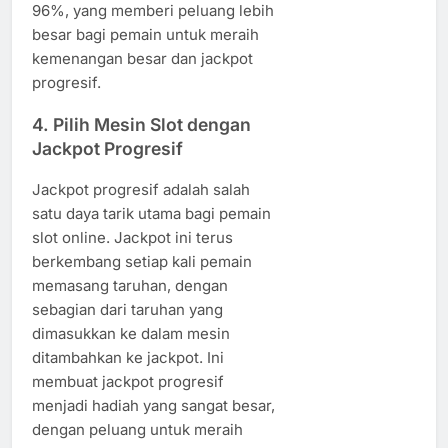
96%, yang memberi peluang lebih
besar bagi pemain untuk meraih
kemenangan besar dan jackpot
progresif.
4.
Pilih Mesin Slot dengan
Jackpot Progresif
Jackpot progresif adalah salah
satu daya tarik utama bagi pemain
slot online. Jackpot ini terus
berkembang setiap kali pemain
memasang taruhan, dengan
sebagian dari taruhan yang
dimasukkan ke dalam mesin
ditambahkan ke jackpot. Ini
membuat jackpot progresif
menjadi hadiah yang sangat besar,
dengan peluang untuk meraih