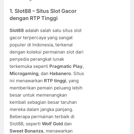
1.
Slot88 – Situs Slot Gacor
dengan RTP Tinggi
Slot88
adalah salah satu situs slot
gacor terpercaya yang sangat
populer di Indonesia, terkenal
dengan koleksi permainan slot dari
penyedia perangkat lunak
terkemuka seperti
Pragmatic Play
,
Microgaming
, dan
Habanero
. Situs
ini menawarkan
RTP tinggi
, yang
memberikan pemain peluang lebih
besar untuk memenangkan
kembali sebagian besar taruhan
mereka dalam jangka panjang.
Beberapa permainan terbaik di
Slot88, seperti
Wolf Gold
dan
Sweet Bonanza
, menawarkan