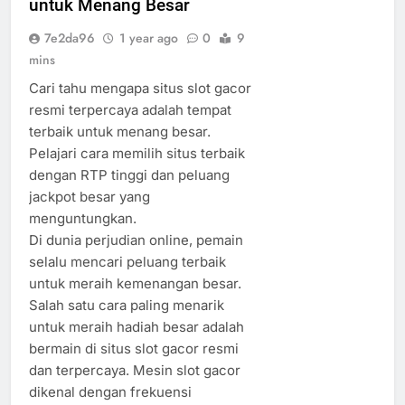
untuk Menang Besar
7e2da96
1 year ago
0
9
mins
Cari tahu mengapa situs slot gacor
resmi terpercaya adalah tempat
terbaik untuk menang besar.
Pelajari cara memilih situs terbaik
dengan RTP tinggi dan peluang
jackpot besar yang
menguntungkan.
Di dunia perjudian online, pemain
selalu mencari peluang terbaik
untuk meraih kemenangan besar.
Salah satu cara paling menarik
untuk meraih hadiah besar adalah
bermain di situs slot gacor resmi
dan terpercaya. Mesin slot gacor
dikenal dengan frekuensi