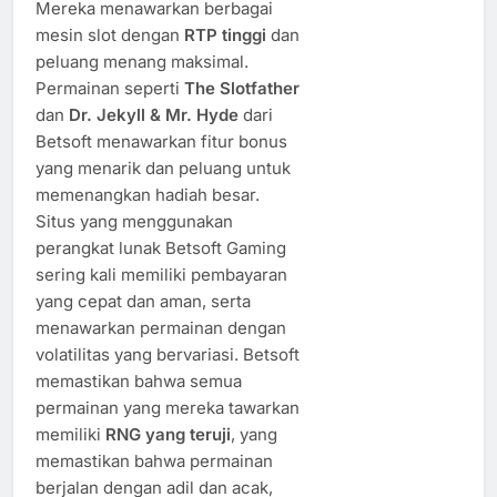
Mereka menawarkan berbagai
mesin slot dengan
RTP tinggi
dan
peluang menang maksimal.
Permainan seperti
The Slotfather
dan
Dr. Jekyll & Mr. Hyde
dari
Betsoft menawarkan fitur bonus
yang menarik dan peluang untuk
memenangkan hadiah besar.
Situs yang menggunakan
perangkat lunak Betsoft Gaming
sering kali memiliki pembayaran
yang cepat dan aman, serta
menawarkan permainan dengan
volatilitas yang bervariasi. Betsoft
memastikan bahwa semua
permainan yang mereka tawarkan
memiliki
RNG yang teruji
, yang
memastikan bahwa permainan
berjalan dengan adil dan acak,