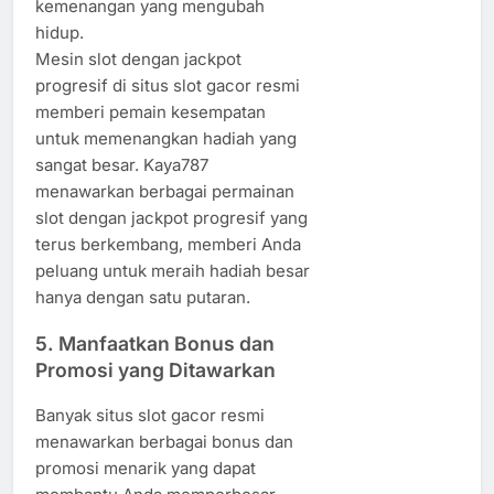
kemenangan yang mengubah
hidup.
Mesin slot dengan jackpot
progresif di situs slot gacor resmi
memberi pemain kesempatan
untuk memenangkan hadiah yang
sangat besar. Kaya787
menawarkan berbagai permainan
slot dengan jackpot progresif yang
terus berkembang, memberi Anda
peluang untuk meraih hadiah besar
hanya dengan satu putaran.
5.
Manfaatkan Bonus dan
Promosi yang Ditawarkan
Banyak situs slot gacor resmi
menawarkan berbagai bonus dan
promosi menarik yang dapat