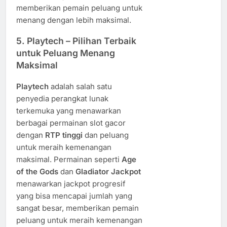
memberikan pemain peluang untuk
menang dengan lebih maksimal.
5.
Playtech – Pilihan Terbaik
untuk Peluang Menang
Maksimal
Playtech
adalah salah satu
penyedia perangkat lunak
terkemuka yang menawarkan
berbagai permainan slot gacor
dengan
RTP tinggi
dan peluang
untuk meraih kemenangan
maksimal. Permainan seperti
Age
of the Gods
dan
Gladiator Jackpot
menawarkan jackpot progresif
yang bisa mencapai jumlah yang
sangat besar, memberikan pemain
peluang untuk meraih kemenangan