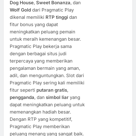
Dog House
,
Sweet Bonanza
, dan
Wolf Gold
dari Pragmatic Play
dikenal memiliki
RTP tinggi
dan
fitur bonus yang dapat
meningkatkan peluang pemain
untuk meraih kemenangan besar.
Pragmatic Play bekerja sama
dengan berbagai situs judi
terpercaya yang memberikan
pengalaman bermain yang aman,
adil, dan menguntungkan. Slot dari
Pragmatic Play sering kali memiliki
fitur seperti
putaran gratis
,
pengganda
, dan
simbol liar
yang
dapat meningkatkan peluang untuk
memenangkan hadiah besar.
Dengan RTP yang kompetitif,
Pragmatic Play memberikan
peluang menang yang sangat baik.