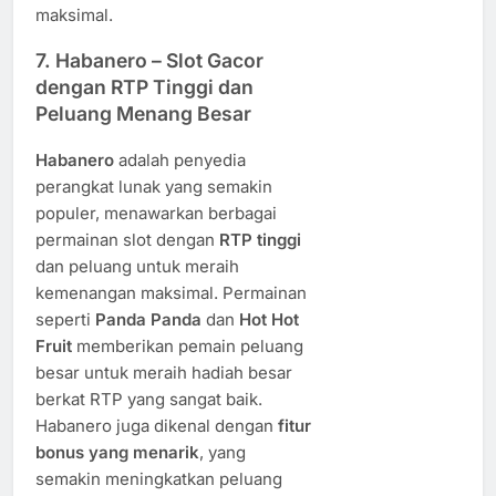
maksimal.
7.
Habanero – Slot Gacor
dengan RTP Tinggi dan
Peluang Menang Besar
Habanero
adalah penyedia
perangkat lunak yang semakin
populer, menawarkan berbagai
permainan slot dengan
RTP tinggi
dan peluang untuk meraih
kemenangan maksimal. Permainan
seperti
Panda Panda
dan
Hot Hot
Fruit
memberikan pemain peluang
besar untuk meraih hadiah besar
berkat RTP yang sangat baik.
Habanero juga dikenal dengan
fitur
bonus yang menarik
, yang
semakin meningkatkan peluang