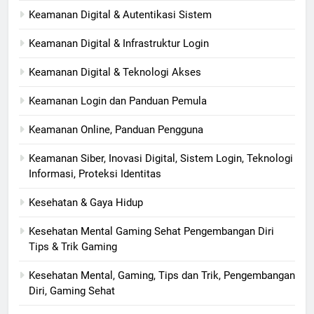
Keamanan Digital & Autentikasi Sistem
Keamanan Digital & Infrastruktur Login
Keamanan Digital & Teknologi Akses
Keamanan Login dan Panduan Pemula
Keamanan Online, Panduan Pengguna
Keamanan Siber, Inovasi Digital, Sistem Login, Teknologi
Informasi, Proteksi Identitas
Kesehatan & Gaya Hidup
Kesehatan Mental Gaming Sehat Pengembangan Diri
Tips & Trik Gaming
Kesehatan Mental, Gaming, Tips dan Trik, Pengembangan
Diri, Gaming Sehat