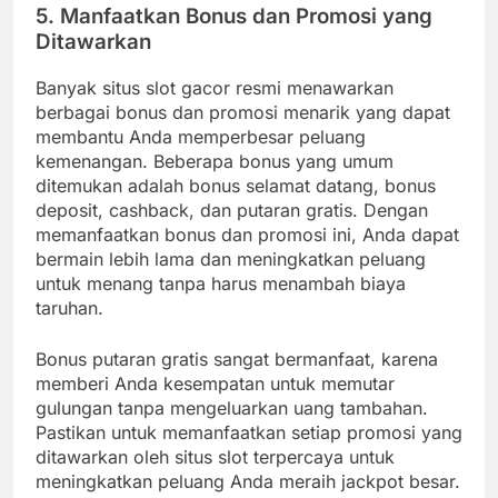
5.
Manfaatkan Bonus dan Promosi yang
Ditawarkan
Banyak situs slot gacor resmi menawarkan
berbagai bonus dan promosi menarik yang dapat
membantu Anda memperbesar peluang
kemenangan. Beberapa bonus yang umum
ditemukan adalah bonus selamat datang, bonus
deposit, cashback, dan putaran gratis. Dengan
memanfaatkan bonus dan promosi ini, Anda dapat
bermain lebih lama dan meningkatkan peluang
untuk menang tanpa harus menambah biaya
taruhan.
Bonus putaran gratis sangat bermanfaat, karena
memberi Anda kesempatan untuk memutar
gulungan tanpa mengeluarkan uang tambahan.
Pastikan untuk memanfaatkan setiap promosi yang
ditawarkan oleh situs slot terpercaya untuk
meningkatkan peluang Anda meraih jackpot besar.