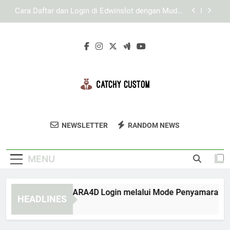
Skip
EDWINSLOT Login dan Pentingnya Navigasi
to
Sederhana bagi Pengguna
content
Login Edwinslot Alternatif untuk Akses Lebih
Lancar dan Aman
Cara Membuka TIARA4D Login melalui Mode
Penyamaran
Cara Daftar dan Login di Edwinslot dengan Mudah
untuk Pengguna Baru
EDWINSLOT Login dan Pentingnya Navigasi
Sederhana bagi Pengguna
Catchy Custom
Dapatkan T-Shirt Dan Merchandise Unik
Login Edwinslot Alternatif untuk Akses Lebih
NEWSLETTER
RANDOM NEWS
Lancar dan Aman
Dengan Desain Kustom Dari Catchy
Custom.
MENU
ra Membuka TIARA4D Login melalui Mode Penyamaran
HEADLINES
Weeks Ago