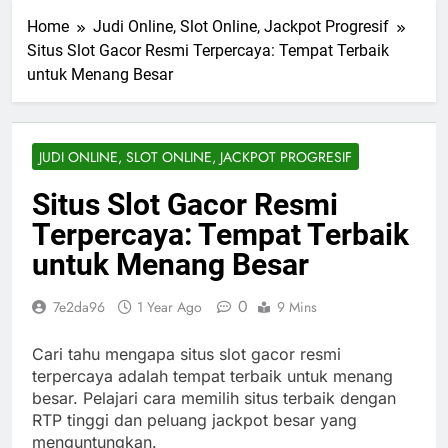
Home
Judi Online, Slot Online, Jackpot Progresif
Situs Slot Gacor Resmi Terpercaya: Tempat Terbaik
untuk Menang Besar
JUDI ONLINE, SLOT ONLINE, JACKPOT PROGRESIF
Situs Slot Gacor Resmi
Terpercaya: Tempat Terbaik
untuk Menang Besar
0
7e2da96
1 Year Ago
9 Mins
Cari tahu mengapa situs slot gacor resmi
terpercaya adalah tempat terbaik untuk menang
besar. Pelajari cara memilih situs terbaik dengan
RTP tinggi dan peluang jackpot besar yang
menguntungkan.