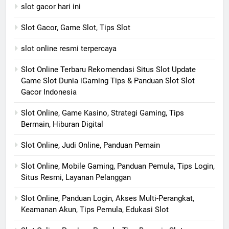
slot gacor hari ini
Slot Gacor, Game Slot, Tips Slot
slot online resmi terpercaya
Slot Online Terbaru Rekomendasi Situs Slot Update
Game Slot Dunia iGaming Tips & Panduan Slot Slot
Gacor Indonesia
Slot Online, Game Kasino, Strategi Gaming, Tips
Bermain, Hiburan Digital
Slot Online, Judi Online, Panduan Pemain
Slot Online, Mobile Gaming, Panduan Pemula, Tips Login,
Situs Resmi, Layanan Pelanggan
Slot Online, Panduan Login, Akses Multi-Perangkat,
Keamanan Akun, Tips Pemula, Edukasi Slot