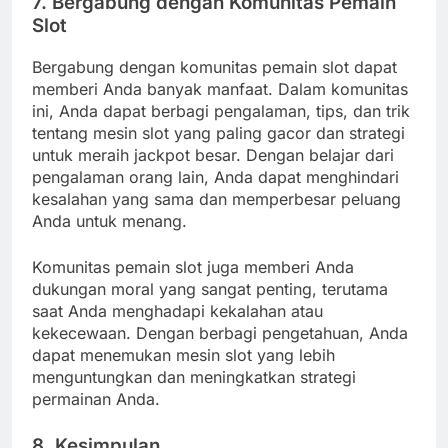
7.
Bergabung dengan Komunitas Pemain
Slot
Bergabung dengan komunitas pemain slot dapat
memberi Anda banyak manfaat. Dalam komunitas
ini, Anda dapat berbagi pengalaman, tips, dan trik
tentang mesin slot yang paling gacor dan strategi
untuk meraih jackpot besar. Dengan belajar dari
pengalaman orang lain, Anda dapat menghindari
kesalahan yang sama dan memperbesar peluang
Anda untuk menang.
Komunitas pemain slot juga memberi Anda
dukungan moral yang sangat penting, terutama
saat Anda menghadapi kekalahan atau
kekecewaan. Dengan berbagi pengetahuan, Anda
dapat menemukan mesin slot yang lebih
menguntungkan dan meningkatkan strategi
permainan Anda.
8.
Kesimpulan