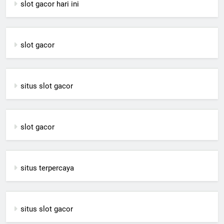
slot gacor hari ini
slot gacor
situs slot gacor
slot gacor
situs terpercaya
situs slot gacor