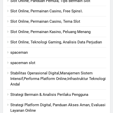
Slot Online, Panduan Pemula, Tips Bermain Slot
Slot Online, Permainan Casino, Free Spins\
Slot Online, Permainan Casino, Tema Slot
Slot Online, Permainan Kasino, Peluang Menang
Slot Online, Teknologi Gaming, Analisis Data Perjudian
spaceman
spaceman slot
Stabilitas Operasional Digital,Manajemen Sistem
Intensif,Performa Platform Online,Infrastruktur Teknologi
Andal
Strategi Bermain & Analisis Perilaku Pengguna
Strategi Platform Digital, Panduan Akses Aman, Evaluasi
Layanan Online