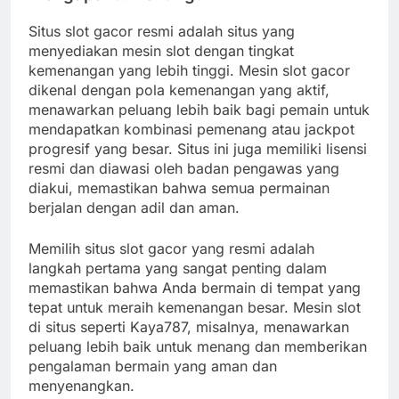
Situs slot gacor resmi adalah situs yang
menyediakan mesin slot dengan tingkat
kemenangan yang lebih tinggi. Mesin slot gacor
dikenal dengan pola kemenangan yang aktif,
menawarkan peluang lebih baik bagi pemain untuk
mendapatkan kombinasi pemenang atau jackpot
progresif yang besar. Situs ini juga memiliki lisensi
resmi dan diawasi oleh badan pengawas yang
diakui, memastikan bahwa semua permainan
berjalan dengan adil dan aman.
Memilih situs slot gacor yang resmi adalah
langkah pertama yang sangat penting dalam
memastikan bahwa Anda bermain di tempat yang
tepat untuk meraih kemenangan besar. Mesin slot
di situs seperti Kaya787, misalnya, menawarkan
peluang lebih baik untuk menang dan memberikan
pengalaman bermain yang aman dan
menyenangkan.