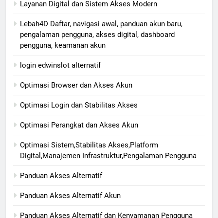
Layanan Digital dan Sistem Akses Modern
Lebah4D Daftar, navigasi awal, panduan akun baru,
pengalaman pengguna, akses digital, dashboard
pengguna, keamanan akun
login edwinslot alternatif
Optimasi Browser dan Akses Akun
Optimasi Login dan Stabilitas Akses
Optimasi Perangkat dan Akses Akun
Optimasi Sistem,Stabilitas Akses,Platform
Digital,Manajemen Infrastruktur,Pengalaman Pengguna
Panduan Akses Alternatif
Panduan Akses Alternatif Akun
Panduan Akses Alternatif dan Kenyamanan Pengguna