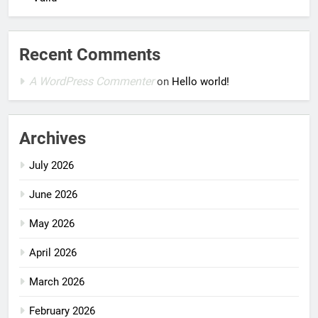
Recent Comments
A WordPress Commenter
on
Hello world!
Archives
July 2026
June 2026
May 2026
April 2026
March 2026
February 2026