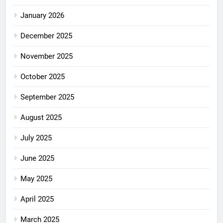
January 2026
December 2025
November 2025
October 2025
September 2025
August 2025
July 2025
June 2025
May 2025
April 2025
March 2025