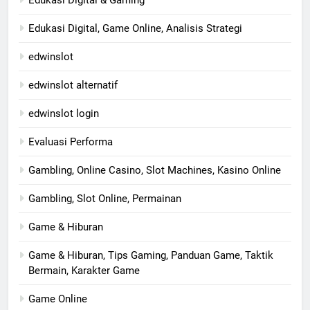
Edukasi Digital, Game Online, Analisis Strategi
edwinslot
edwinslot alternatif
edwinslot login
Evaluasi Performa
Gambling, Online Casino, Slot Machines, Kasino Online
Gambling, Slot Online, Permainan
Game & Hiburan
Game & Hiburan, Tips Gaming, Panduan Game, Taktik
Bermain, Karakter Game
Game Online