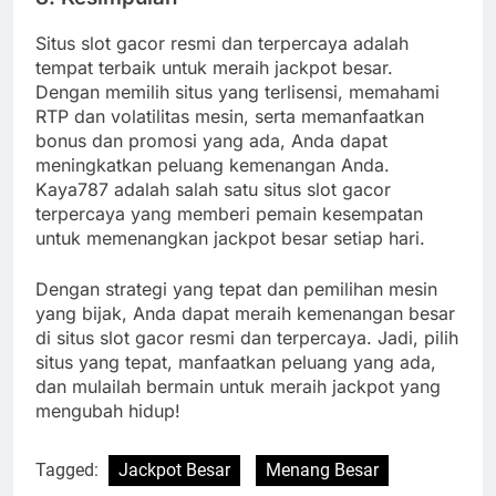
Situs slot gacor resmi dan terpercaya adalah
tempat terbaik untuk meraih jackpot besar.
Dengan memilih situs yang terlisensi, memahami
RTP dan volatilitas mesin, serta memanfaatkan
bonus dan promosi yang ada, Anda dapat
meningkatkan peluang kemenangan Anda.
Kaya787 adalah salah satu situs slot gacor
terpercaya yang memberi pemain kesempatan
untuk memenangkan jackpot besar setiap hari.
Dengan strategi yang tepat dan pemilihan mesin
yang bijak, Anda dapat meraih kemenangan besar
di situs slot gacor resmi dan terpercaya. Jadi, pilih
situs yang tepat, manfaatkan peluang yang ada,
dan mulailah bermain untuk meraih jackpot yang
mengubah hidup!
Tagged:
Jackpot Besar
Menang Besar