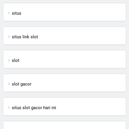
situs
situs link slot
slot
slot gacor
situs slot gacor hari ini